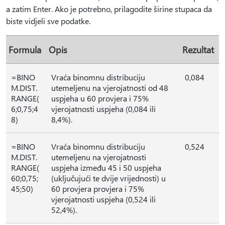
a zatim Enter. Ako je potrebno, prilagodite širine stupaca da
biste vidjeli sve podatke.
Formula
Opis
Rezultat
=BINO
Vraća binomnu distribuciju
0,084
M.DIST.
utemeljenu na vjerojatnosti od 48
RANGE(
uspjeha u 60 provjera i 75%
6;0,75;4
vjerojatnosti uspjeha (0,084 ili
8)
8,4%).
=BINO
Vraća binomnu distribuciju
0,524
M.DIST.
utemeljenu na vjerojatnosti
RANGE(
uspjeha između 45 i 50 uspjeha
60;0,75;
(uključujući te dvije vrijednosti) u
45;50)
60 provjera provjera i 75%
vjerojatnosti uspjeha (0,524 ili
52,4%).