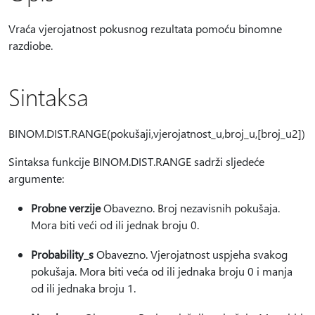
Vraća vjerojatnost pokusnog rezultata pomoću binomne
razdiobe.
Sintaksa
BINOM.DIST.RANGE(pokušaji,vjerojatnost_u,broj_u,[broj_u2])
Sintaksa funkcije BINOM.DIST.RANGE sadrži sljedeće
argumente:
Probne verzije
Obavezno. Broj nezavisnih pokušaja.
Mora biti veći od ili jednak broju 0.
Probability_s
Obavezno. Vjerojatnost uspjeha svakog
pokušaja. Mora biti veća od ili jednaka broju 0 i manja
od ili jednaka broju 1.