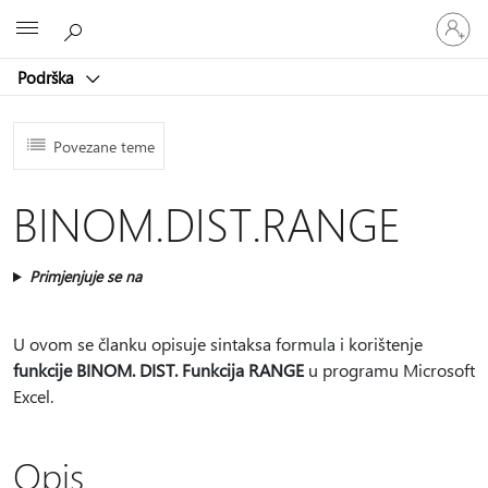
Prijavite
Microsoft
se
u
Podrška
svoj
račun
Povezane teme
BINOM.DIST.RANGE
Primjenjuje se na
U ovom se članku opisuje sintaksa formula i korištenje
funkcije BINOM. DIST. Funkcija RANGE
u programu Microsoft
Excel.
Opis