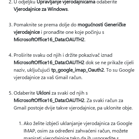
U odjeljku
Upravljanje vjerodajnicama
odaberite
Vjerodajnice za Windows
.
Pomaknite se prema dolje do
mogućnosti Generičke
vjerodajnice
i pronađite one koje počinju s
MicrosoftOffice16_Data:OAUTH2
.
Proširite svaku od njih i držite pokazivač iznad
MicrosoftOffice16_Data:OAUTH2
dok se ne prikaže cijeli
naziv, uključujući
tp_google_imap_Oauth2
. To su Google
vjerodajnice za vaš Gmail račun.
Odaberite
Ukloni
za svaki od njih s
MicrosoftOffice16_Data:OAUTH2
. Za svaki račun za
Gmail postoje dvije takve vjerodajnice, pa uklonite obje.
Ako želite izbjeći uklanjanje vjerodajnica za Google
IMAP, osim za određeni zahvaćeni račun, možete
mapirati vjerodajnice tako da ih usporedite s