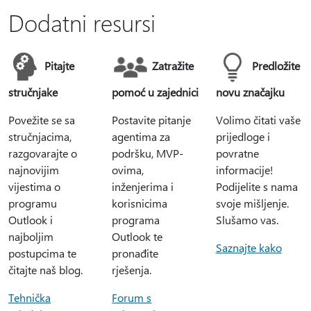
Dodatni resursi
Pitajte
Zatražite
Predložite
stručnjake
pomoć u zajednici
novu značajku
Povežite se sa
Postavite pitanje
Volimo čitati vaše
stručnjacima,
agentima za
prijedloge i
razgovarajte o
podršku, MVP-
povratne
najnovijim
ovima,
informacije!
vijestima o
inženjerima i
Podijelite s nama
programu
korisnicima
svoje mišljenje.
Outlook i
programa
Slušamo vas.
najboljim
Outlook te
Saznajte kako
postupcima te
pronađite
čitajte naš blog.
rješenja.
Tehnička
Forum s