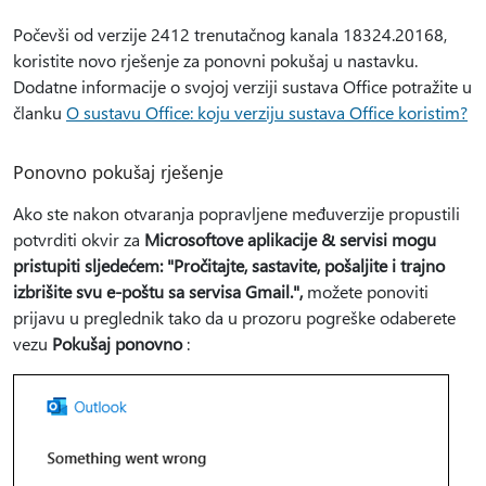
Počevši od verzije 2412 trenutačnog kanala 18324.20168,
koristite novo rješenje za ponovni pokušaj u nastavku.
Dodatne informacije o svojoj verziji sustava Office potražite u
članku
O sustavu Office: koju verziju sustava Office koristim?
Ponovno pokušaj rješenje
Ako ste nakon otvaranja popravljene međuverzije propustili
potvrditi okvir za
Microsoftove aplikacije & servisi mogu
pristupiti sljedećem: "Pročitajte, sastavite, pošaljite i trajno
izbrišite svu e-poštu sa servisa Gmail.",
možete ponoviti
prijavu u preglednik tako da u prozoru pogreške odaberete
vezu
Pokušaj ponovno
: