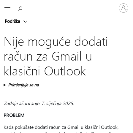
Prijavite
Microsoft
se
u
Podrška
svoj
račun
Nije moguće dodati
račun za Gmail u
klasični Outlook
Primjenjuje se na
Zadnje ažuriranje: 7. siječnja 2025.
PROBLEM
Kada pokušate dodati račun za Gmail u klasični Outlook,