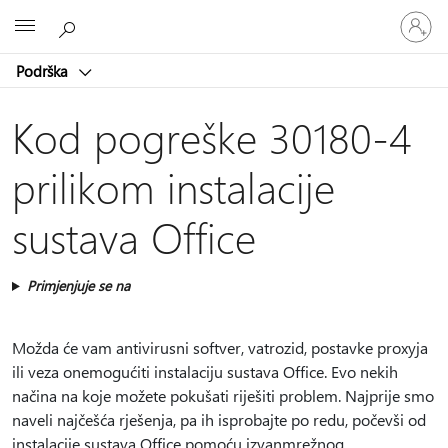
Prijavite
Microsoft
se
u
Podrška
svoj
račun
Kod pogreške 30180-4
prilikom instalacije
sustava Office
Primjenjuje se na
Možda će vam antivirusni softver, vatrozid, postavke proxyja
ili veza onemogućiti instalaciju sustava Office. Evo nekih
načina na koje možete pokušati riješiti problem. Najprije smo
naveli najčešća rješenja, pa ih isprobajte po redu, počevši od
instalacije sustava Office pomoću izvanmrežnog