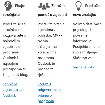
Pitajte
Zatražite
Predložite
stručnjake
pomoć u zajednici
novu značajku
Povežite se sa
Postavite pitanje
Volimo čitati vaše
stručnjacima,
agentima za
prijedloge i
razgovarajte o
podršku, MVP-
povratne
najnovijim
ovima,
informacije!
vijestima o
inženjerima i
Podijelite s nama
programu
korisnicima
svoje mišljenje.
Outlook i
programa
Slušamo vas.
najboljim
Outlook te
Saznajte kako
postupcima te
pronađite
čitajte naš blog.
rješenja.
Tehnička
Forum s
zajednica za
odgovorima na
Outlook
pitanja o
programu