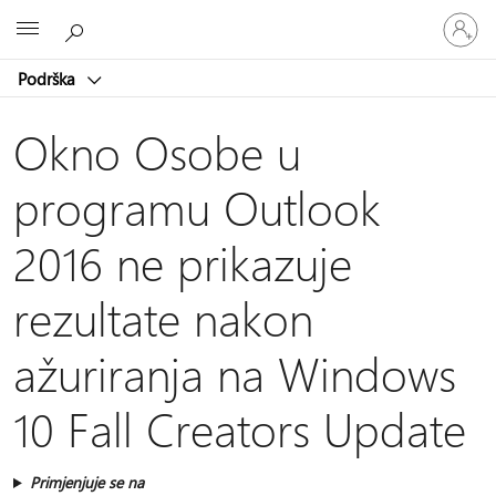
Prijavite
Microsoft
se
u
Podrška
svoj
račun
Okno Osobe u
programu Outlook
2016 ne prikazuje
rezultate nakon
ažuriranja na Windows
10 Fall Creators Update
Primjenjuje se na