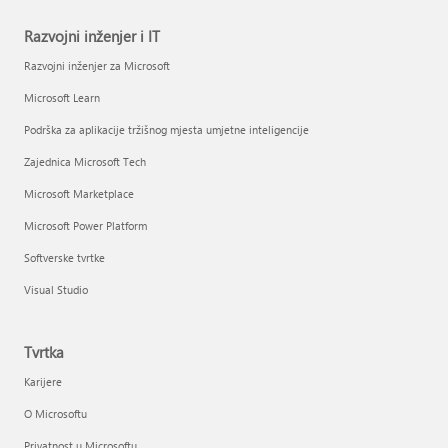
Razvojni inženjer i IT
Razvojni inženjer za Microsoft
Microsoft Learn
Podrška za aplikacije tržišnog mjesta umjetne inteligencije
Zajednica Microsoft Tech
Microsoft Marketplace
Microsoft Power Platform
Softverske tvrtke
Visual Studio
Tvrtka
Karijere
O Microsoftu
Privatnost u Microsoftu