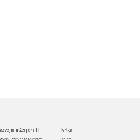
azvojni inženjer i IT
Tvrtka
zvojni inženjer za Microsoft
Karijere