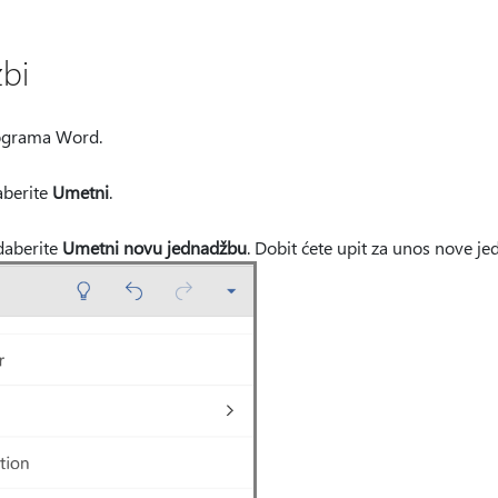
bi
ograma Word.
aberite
Umetni
.
daberite
Umetni novu jednadžbu
. Dobit ćete upit za unos nove je