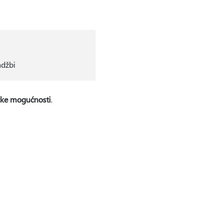
adžbi
čke mogućnosti
.