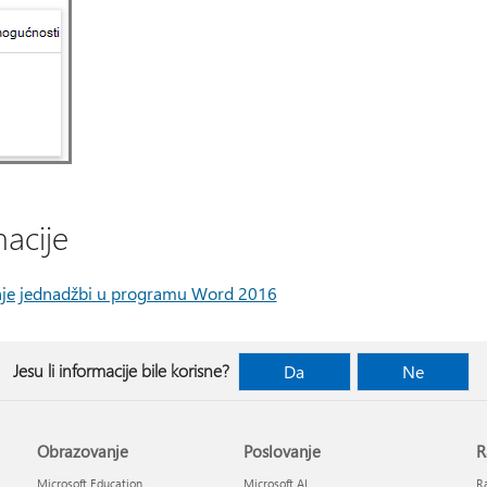
acije
anje jednadžbi u programu Word 2016
Jesu li informacije bile korisne?
Da
Ne
Obrazovanje
Poslovanje
R
Microsoft Education
Microsoft AI
Ra