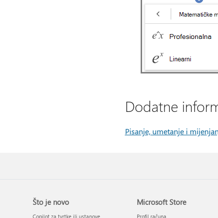
Dodatne inform
Pisanje, umetanje i mijenj
Što je novo
Microsoft Store
Copilot za tvrtke ili ustanove
Profil računa