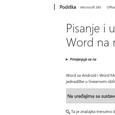
Microsoft
Podrška
Microsoft 365
Offic
Pisanje i
Word na 
Primjenjuje se na
Word za Android i Word Mob
jednadžbe u linearnom oblik
Na uređajima sa susta
Ta je značajka trenutno