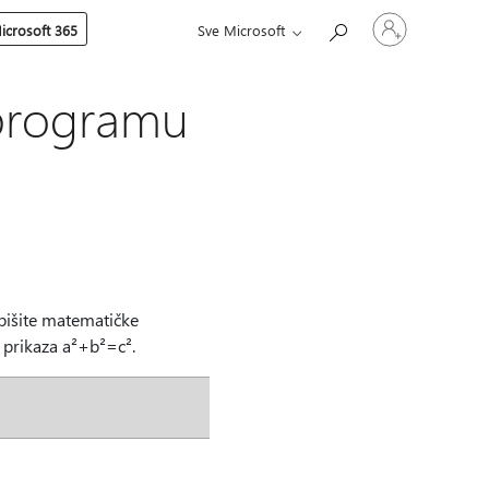
Prijavite
icrosoft 365
Sve Microsoft
se
u
svoj
račun
 programu
pišite matematičke
 prikaza a²+b²=c².