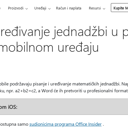
e
Proizvodi
Uređaji
Račun i naplata
Resursi
Kupite M
 uređivanje jednadžbi u
mobilnom uređaju
ile podržavaju pisanje i uređivanje matematičkih jednadžbi. Na
u, npr. a2+b2=c2, a Word će ih pretvoriti u profesionalni format
vom iOS:
 dostupna samo
sudionicima programa Office Insider
.