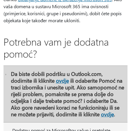
vaša domena u sustavu Microsoft 365 ima ovisnosti
(primjerice, korisnici, grupe i pseudonimi), dobit ćete popis
objekata koje također morate ukloniti.
Potrebna vam je dodatna
pomoć?
Da biste dobili podršku u Outlook.com,
dodirnite ili kliknite
ovdje
ili odaberite
Pomoć
na
traci izbornika i unesite upit. Ako samopomoć ne
riješi problem, pomaknite se prema dolje do
odjeljka
I dalje trebate pomoć?
i odaberite
Da
.
Ako gore navedeni koraci ne funkcioniraju ili se
ne možete prijaviti, dodirnite ili kliknite
ovdje
.
Dodatnu pomoć za Microsoftov račun i pretplate