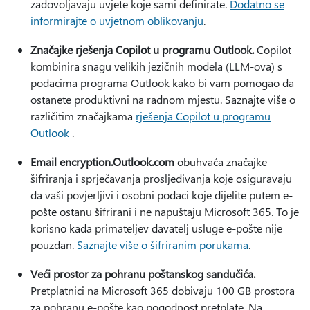
zadovoljavaju uvjete koje sami definirate.
Dodatno se
informirajte o uvjetnom oblikovanju
.
Značajke rješenja Copilot u programu Outlook.
Copilot
kombinira snagu velikih jezičnih modela (LLM-ova) s
podacima programa Outlook kako bi vam pomogao da
ostanete produktivni na radnom mjestu. Saznajte više o
različitim značajkama
rješenja Copilot u programu
Outlook
.
Email encryption.Outlook.com
obuhvaća značajke
šifriranja i sprječavanja prosljeđivanja koje osiguravaju
da vaši povjerljivi i osobni podaci koje dijelite putem e-
pošte ostanu šifrirani i ne napuštaju Microsoft 365. To je
korisno kada primateljev davatelj usluge e-pošte nije
pouzdan.
Saznajte više o šifriranim porukama
.
Veći prostor za pohranu poštanskog sandučića.
Pretplatnici na Microsoft 365 dobivaju 100 GB prostora
za pohranu e-pošte kao pogodnost pretplate. Na