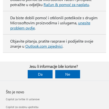
potražite u odjeljku
Račun & pomoć za naplatu
.
Da biste dobili pomoć i otklonili poteškoće s drugim
Microsoftovim proizvodima i uslugama,
unesite
problem ovdje
.
Objavite pitanja, pratite rasprave i podijelite svoje
znanje u
Outlook.com zajednici
.
Jesu li informacije bile korisne?
Da
Ne
Što je novo
Copilot za tvrtke ili ustanove
Copilot za osobnu upotrebu