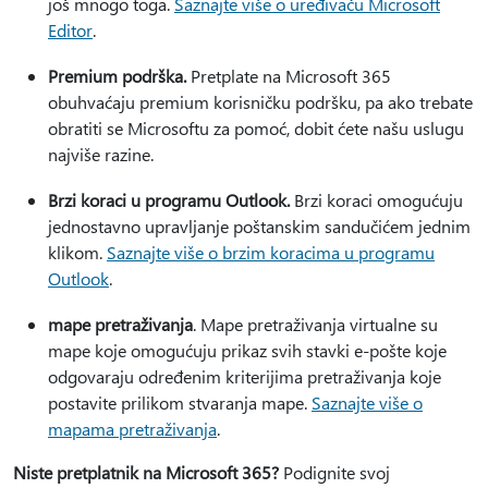
još mnogo toga.
Saznajte više o uređivaču Microsoft
Editor
.
Premium podrška.
Pretplate na Microsoft 365
obuhvaćaju premium korisničku podršku, pa ako trebate
obratiti se Microsoftu za pomoć, dobit ćete našu uslugu
najviše razine.
Brzi koraci u programu Outlook.
Brzi koraci omogućuju
jednostavno upravljanje poštanskim sandučićem jednim
klikom.
Saznajte više o brzim koracima u programu
Outlook
.
mape pretraživanja
. Mape pretraživanja virtualne su
mape koje omogućuju prikaz svih stavki e-pošte koje
odgovaraju određenim kriterijima pretraživanja koje
postavite prilikom stvaranja mape.
Saznajte više o
mapama pretraživanja
.
Niste pretplatnik na Microsoft 365?
Podignite svoj