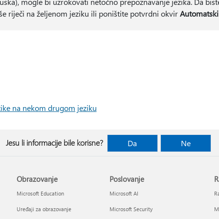
ka), mogle bi uzrokovati netočno prepoznavanje jezika. Da biste r
še riječi na željenom jeziku ili poništite potvrdni okvir
Automatski 
tike na nekom drugom jeziku
Jesu li informacije bile korisne?
Da
Ne
Obrazovanje
Poslovanje
R
Microsoft Education
Microsoft AI
Ra
Uređaji za obrazovanje
Microsoft Security
Mi