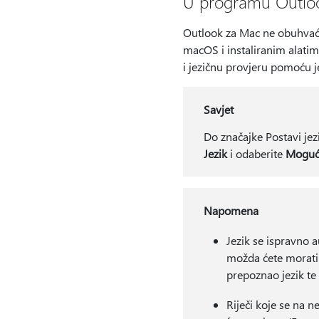
U programu Outlo
Outlook za Mac ne obuhvaća 
macOS i instaliranim alatima 
i jezičnu provjeru pomoću je
Savjet
Do značajke Postavi jezi
Jezik
i odaberite
Mogućn
Napomena
Jezik se ispravno a
možda ćete morati 
prepoznao jezik te 
Riječi koje se na n