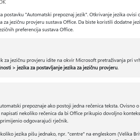
ok
postavku "Automatski prepoznaj jezik". Otkrivanje jezika ovisi 
za jezičnu provjeru sustava Office. Da biste koristili dodatne jezike
zičnih preferencija sustava Office.
k za jezičnu provjeru idite na okvir Microsoft pretraživanja pri vr
osti > jezika za postavljanje jezika za jezičnu provjeru
.
utomatski prepoznaje ako postoji jedna rečenica teksta. Ovisno o d
napisati nekoliko rečenica da bi Office prikupio dovoljno konteks
primijenio odgovarajući rječnik.
ekoliko jezika pišu jednako, npr. "centre" na engleskom (Velika Brit