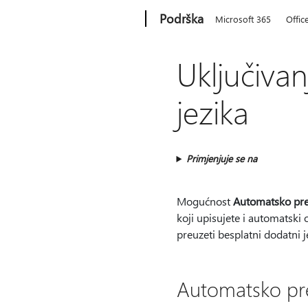
Microsoft
Podrška
Microsoft 365
Offic
Uključiva
jezika
Primjenjuje se na
Mogućnost
Automatsko pre
koji upisujete i automatski o
preuzeti besplatni dodatni j
Automatsko pre