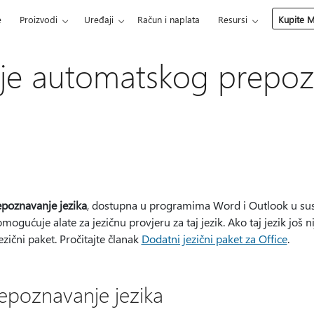
e
Proizvodi
Uređaji
Račun i naplata
Resursi
Kupite M
nje automatskog prepo
poznavanje jezika
, dostupna u programima Word i Outlook u sus
mogućuje alate za jezičnu provjeru za taj jezik. Ako taj jezik još ni
ezični paket. Pročitajte članak
Dodatni jezični paket za Office
.
poznavanje jezika