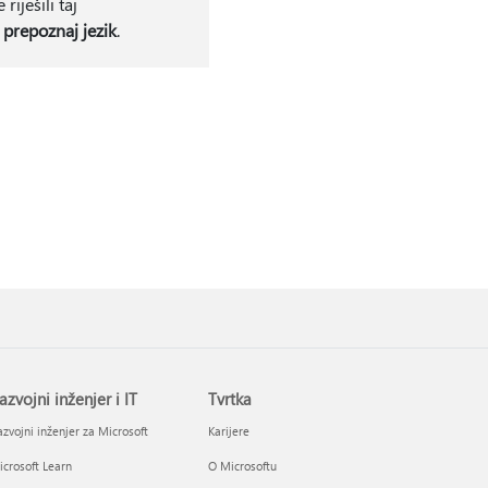
iješili taj
prepoznaj jezik
.
azvojni inženjer i IT
Tvrtka
zvojni inženjer za Microsoft
Karijere
crosoft Learn
O Microsoftu