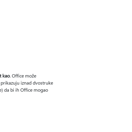
t kao
. Office može
e prikazuju iznad dvostruke
ke) da bi ih Office mogao