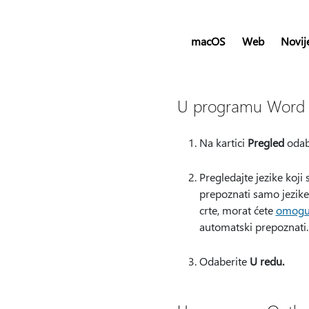
macOS
Web
Novije
U programu Word
Na kartici
Pregled
odab
Pregledajte jezike koji
prepoznati samo jezike 
crte, morat ćete
omoguć
automatski prepoznati.
Odaberite
U redu.