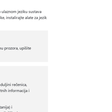
o ulaznom jeziku sustava
, instalirajte alate za jezik
hu prozora, upišite
uljini rečenica,
tnih informacija i
anija) i