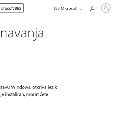
Prijavite
icrosoft 365
Sve Microsoft
se
u
svoj
račun
znavanja
tavu Windows, otkriva jezik
je instaliran, morat ćete