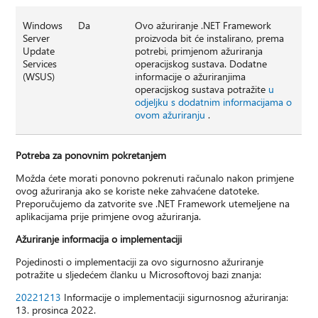
Windows
Da
Ovo ažuriranje .NET Framework
Server
proizvoda bit će instalirano, prema
Update
potrebi, primjenom ažuriranja
Services
operacijskog sustava. Dodatne
(WSUS)
informacije o ažuriranjima
operacijskog sustava potražite
u
odjeljku s dodatnim informacijama o
ovom ažuriranju
.
Potreba za ponovnim pokretanjem
Možda ćete morati ponovno pokrenuti računalo nakon primjene
ovog ažuriranja ako se koriste neke zahvaćene datoteke.
Preporučujemo da zatvorite sve .NET Framework utemeljene na
aplikacijama prije primjene ovog ažuriranja.
Ažuriranje informacija o implementaciji
Pojedinosti o implementaciji za ovo sigurnosno ažuriranje
potražite u sljedećem članku u Microsoftovoj bazi znanja:
20221213
Informacije o implementaciji sigurnosnog ažuriranja:
13. prosinca 2022.