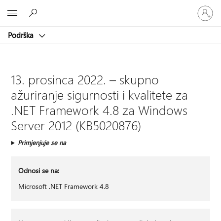
Prijavite
Microsoft
se
u
Podrška
svoj
račun
13. prosinca 2022. – skupno
ažuriranje sigurnosti i kvalitete za
.NET Framework 4.8 za Windows
Server 2012 (KB5020876)
Primjenjuje se na
Odnosi se na:
Microsoft .NET Framework 4.8