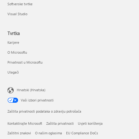
Softverske tvrtke
Visual Studio
Tvrtka
Karijere
O Microsoftu
Privatnost u Microsoftu
Ulagači
Hrvatski (Hrvatska)
Vaši izbori privatnosti
Zaštita privatnosti podataka o zdravlju potrošača
Kontaktirajte Microsoft
Zaštita privatnosti
Uvjeti korištenja
Zaštitni znakovi
O našim oglasima
EU Compliance DoCs