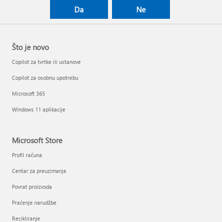
Da
Ne
Što je novo
Copilot za tvrtke ili ustanove
Copilot za osobnu upotrebu
Microsoft 365
Windows 11 aplikacije
Microsoft Store
Profil računa
Centar za preuzimanje
Povrat proizvoda
Praćenje narudžbe
Recikliranje