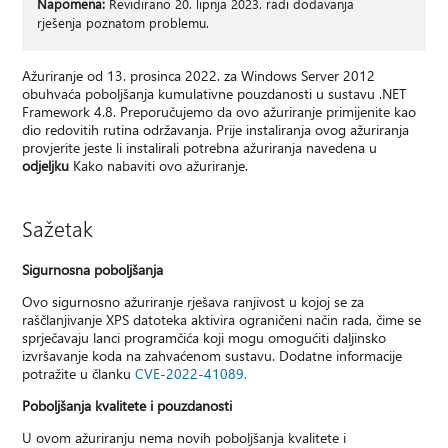
Napomena:
Revidirano 20. lipnja 2023. radi dodavanja
rješenja poznatom problemu.
Ažuriranje od 13. prosinca 2022. za Windows Server 2012
obuhvaća poboljšanja kumulativne pouzdanosti u sustavu .NET
Framework 4.8. Preporučujemo da ovo ažuriranje primijenite kao
dio redovitih rutina održavanja. Prije instaliranja ovog ažuriranja
provjerite jeste li instalirali potrebna ažuriranja navedena u
odjeljku
Kako nabaviti ovo ažuriranje.
Sažetak
Sigurnosna poboljšanja
Ovo sigurnosno ažuriranje rješava ranjivost u kojoj se za
raščlanjivanje XPS datoteka aktivira ograničeni način rada, čime se
sprječavaju lanci programčića koji mogu omogućiti daljinsko
izvršavanje koda na zahvaćenom sustavu. Dodatne informacije
potražite u članku
CVE-2022-41089.
Poboljšanja kvalitete i pouzdanosti
U ovom ažuriranju nema novih poboljšanja kvalitete i