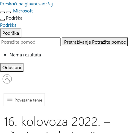
Preskoči na glavni sadržaj
Microsoft
Podrška
Podrška
Podrška
Pretraživanje
Potražite pomoć
Nema rezultata
Odustani
Prijavite
se
u
svoj
račun
Povezane teme
16. kolovoza 2022. –