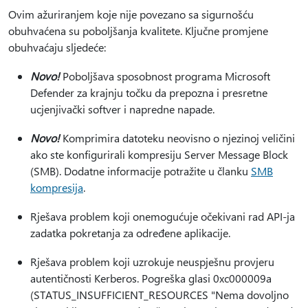
Ovim ažuriranjem koje nije povezano sa sigurnošću
obuhvaćena su poboljšanja kvalitete. Ključne promjene
obuhvaćaju sljedeće:
Novo!
Poboljšava sposobnost programa Microsoft
Defender za krajnju točku da prepozna i presretne
ucjenjivački softver i napredne napade.
Novo!
Komprimira datoteku neovisno o njezinoj veličini
ako ste konfigurirali kompresiju Server Message Block
(SMB). Dodatne informacije potražite u članku
SMB
kompresija
.
Rješava problem koji onemogućuje očekivani rad API-ja
zadatka pokretanja za određene aplikacije.
Rješava problem koji uzrokuje neuspješnu provjeru
autentičnosti Kerberos. Pogreška glasi 0xc000009a
(STATUS_INSUFFICIENT_RESOURCES "Nema dovoljno