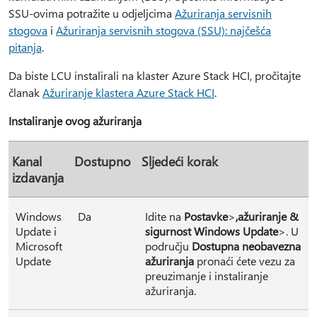
SSU-ovima potražite u odjeljcima
Ažuriranja servisnih
stogova
i
Ažuriranja servisnih stogova (SSU): najčešća
pitanja
.
Da biste LCU instalirali na klaster Azure Stack HCI, pročitajte
članak
Ažuriranje klastera Azure Stack HCI
.
Instaliranje ovog ažuriranja
Kanal
Dostupno
Sljedeći korak
izdavanja
Windows
Da
Idite na
Postavke
>
,
ažuriranje &
Update i
sigurnost Windows Update
>. U
Microsoft
području
Dostupna neobavezna
Update
ažuriranja
pronaći ćete vezu za
preuzimanje i instaliranje
ažuriranja.