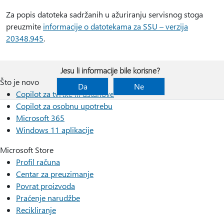
Za popis datoteka sadržanih u ažuriranju servisnog stoga
preuzmite
informacije o datotekama za SSU – verzija
20348.945
.
Jesu li informacije bile korisne?
Što je novo
Da
Ne
Copilot za tvrtke ili ustanove
Copilot za osobnu upotrebu
Microsoft 365
Windows 11 aplikacije
Microsoft Store
Profil računa
Centar za preuzimanje
Povrat proizvoda
Praćenje narudžbe
Recikliranje