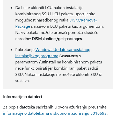
Da biste uklonili LCU nakon instalacije
kombiniranog SSU i LCU paketa, upotrijebite
mogućnost naredbenog retka
DISM/Remove-
Package
s nazivom LCU paketa kao argumentom.
Naziv paketa možete pronaći pomoću sljedeće
naredbe:
DISM /online /get-packages
.
Pokretanje
Windows Update samostalnog
instalacijskog programa
(
wusa.exe
) s
parametrom
/uninstall
na kombiniranom paketu
neće funkcionirati jer kombinirani paket sadrži
SSU. Nakon instalacije ne možete ukloniti SSU iz
sustava.
Informacije o datoteci
Za popis datoteka sadržanih u ovom ažuriranju preuzmite
informacije o datotekama u skupnom ažuriranju 5016693
.