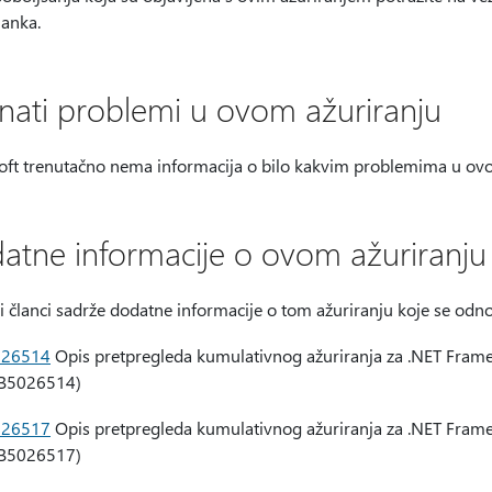
lanka.
nati problemi u ovom ažuriranju
oft trenutačno nema informacija o bilo kakvim problemima u ovo
atne informacije o ovom ažuriranju
i članci sadrže dodatne informacije o tom ažuriranju koje se odno
026514
Opis pretpregleda kumulativnog ažuriranja za .NET Frame
B5026514)
026517
Opis pretpregleda kumulativnog ažuriranja za .NET Frame
B5026517)