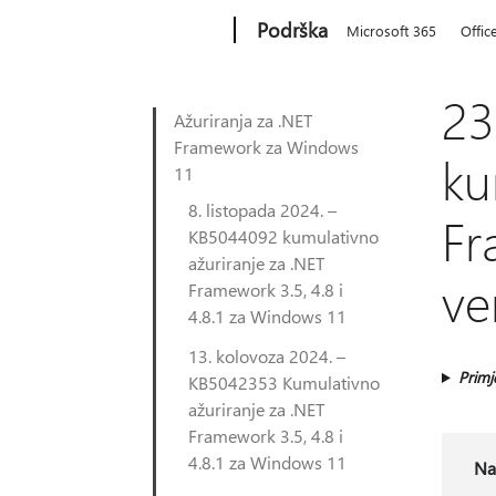
Microsoft
Podrška
Microsoft 365
Offic
23
Ažuriranja za .NET
Framework za Windows
ku
11
8. listopada 2024. –
Fr
KB5044092 kumulativno
ažuriranje za .NET
ve
Framework 3.5, 4.8 i
4.8.1 za Windows 11
13. kolovoza 2024. –
Primj
KB5042353 Kumulativno
ažuriranje za .NET
Framework 3.5, 4.8 i
4.8.1 za Windows 11
Na