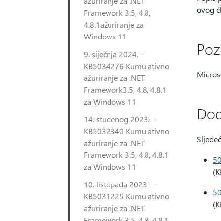
ažuriranje za .NET
ovog č
Framework 3.5, 4.8,
4.8.1ažuriranje za
Windows 11
Poz
9. siječnja 2024. –
KB5034276 Kumulativno
Micros
ažuriranje za .NET
Framework3.5, 4.8, 4.8.1
za Windows 11
Dod
14. studenog 2023.—
KB5032340 Kumulativno
Sljedeć
ažuriranje za .NET
Framework 3.5, 4.8, 4.8.1
5
za Windows 11
(K
10. listopada 2023 —
5
KB5031225 Kumulativno
(K
ažuriranje za .NET
Framework 3.5, 4.8, 4.8.1