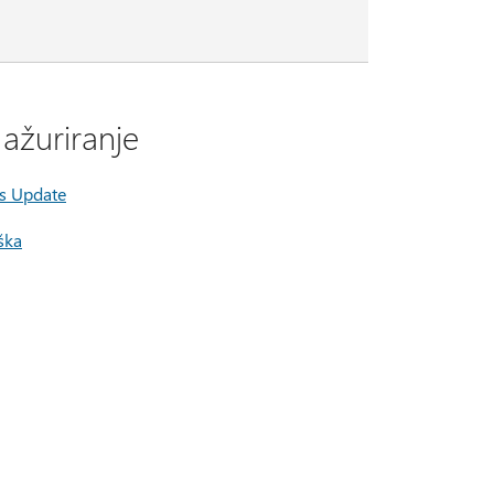
ažuriranje
ws Update
ška