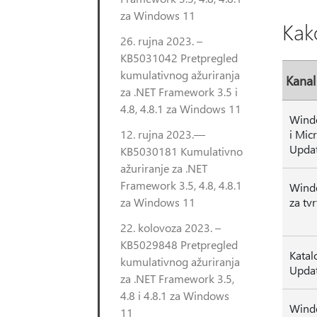
za Windows 11
Kak
26. rujna 2023. –
KB5031042 Pretpregled
kumulativnog ažuriranja
Kanal
za .NET Framework 3.5 i
4.8, 4.8.1 za Windows 11
Wind
12. rujna 2023.—
i Mic
Upda
KB5030181 Kumulativno
ažuriranje za .NET
Framework 3.5, 4.8, 4.8.1
Wind
za Windows 11
za tv
22. kolovoza 2023. –
KB5029848 Pretpregled
Katal
kumulativnog ažuriranja
Upda
za .NET Framework 3.5,
4.8 i 4.8.1 za Windows
Wind
11