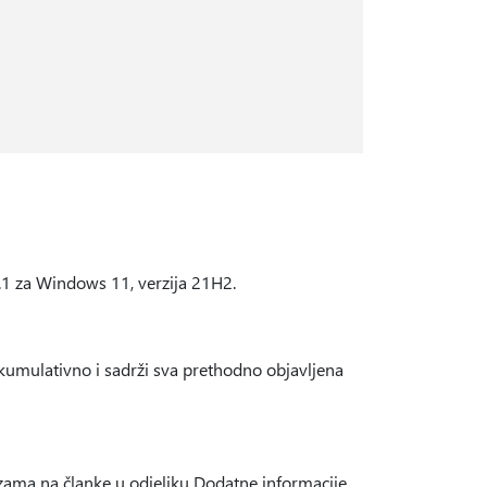
8.1 za Windows 11, verzija 21H2.
kumulativno i sadrži sva prethodno objavljena
ezama na članke u odjeljku Dodatne informacije