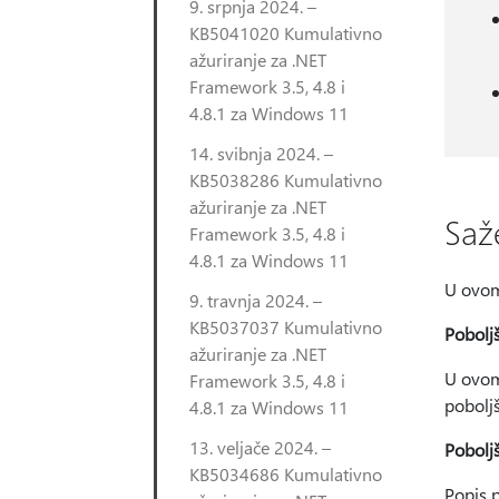
9. srpnja 2024. –
KB5041020 Kumulativno
ažuriranje za .NET
Framework 3.5, 4.8 i
4.8.1 za Windows 11
14. svibnja 2024. –
KB5038286 Kumulativno
ažuriranje za .NET
Saž
Framework 3.5, 4.8 i
4.8.1 za Windows 11
U ovom 
9. travnja 2024. –
KB5037037 Kumulativno
Poboljš
ažuriranje za .NET
U ovom
Framework 3.5, 4.8 i
poboljš
4.8.1 za Windows 11
13. veljače 2024. –
Poboljš
KB5034686 Kumulativno
Popis 