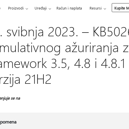
e
Proizvodi
Uređaji
Račun i naplata
Resursi
Kupite M
. svibnja 2023. – KB50
mulativnog ažuriranja 
amework 3.5, 4.8 i 4.8.
rzija 21H2
enjuje se na
pomena