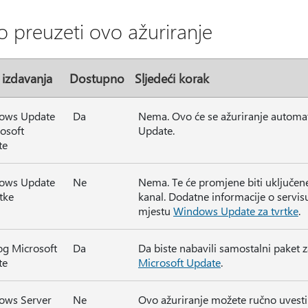
o preuzeti ovo ažuriranje
 izdavanja
Dostupno
Sljedeći korak
ows Update
Da
Nema. Ovo će se ažuriranje automats
rosoft
Update.
te
ows Update
Ne
Nema. Te će promjene biti uključene
rtke
kanal. Dodatne informacije o servi
mjestu
Windows Update za tvrtke
.
og Microsoft
Da
Da biste nabavili samostalni paket 
te
Microsoft Update
.
ows Server
Ne
Ovo ažuriranje možete ručno uvest