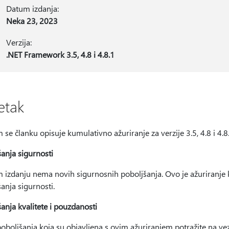
Datum izdanja:
Neka 23, 2023
Verzija:
.NET Framework 3.5, 4.8 i 4.8.1
etak
se članku opisuje kumulativno ažuriranje za verzije 3.5, 4.8 i 4.
anja sigurnosti
 izdanju nema novih sigurnosnih poboljšanja. Ovo je ažuriranje 
anja sigurnosti.
anja kvalitete i pouzdanosti
poboljšanja koja su objavljena s ovim ažuriranjem potražite na v