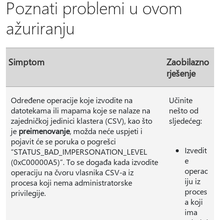
Poznati problemi u ovom
ažuriranju
Simptom
Zaobilazno
rješenje
Određene operacije koje izvodite na
Učinite
datotekama ili mapama koje se nalaze na
nešto od
zajedničkoj jedinici klastera (CSV), kao što
sljedećeg:
je
preimenovanje
, možda neće uspjeti i
pojavit će se poruka o pogrešci
Izvedit
“STATUS_BAD_IMPERSONATION_LEVEL
e
(0xC00000A5)”. To se događa kada izvodite
operac
operaciju na čvoru vlasnika CSV-a iz
iju iz
procesa koji nema administratorske
proces
privilegije.
a koji
ima