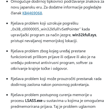
Omogućuje dodirnoj tipkovnici podržavanje znakova za
novu japansku eru. Za dodatne informacije pogledajte
članak
KB4469068
.
Rješava problem koji uzrokuje pogrešku
„0x3B_c0000005_win32kfull!vSetPointer” kada
upravljački program za način jezgre,
win32kfull.sys
,
pristupi nevaljanoj memorijskoj lokaciji.
Rješava problem zbog kojeg uređaj prestane
funkcionirati prilikom prijave ili odjave ili ako je na
uređaju pokrenut antivirusni program, softver za
otkrivanje krajnje točke i odgovor.
Rješava problem koji može prouzročiti prestanak rada
dodirnog zaslona nakon ponovnog pokretanja.
Rješava problem postupnog curenja memorije u
procesu
LSASS.exe
u sustavima u kojima je omogućena
predmemorirana prijava. Taj je problem uglavnom