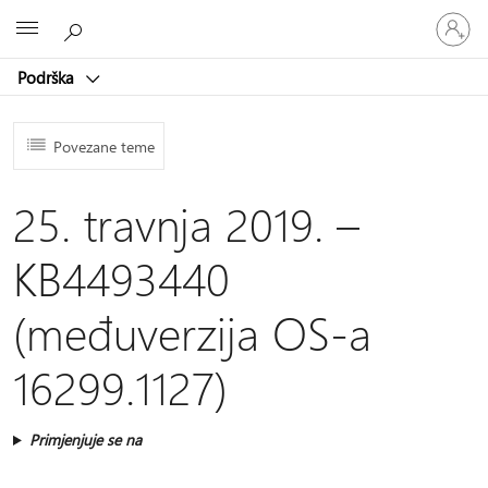
Prijavite
Microsoft
se
u
Podrška
svoj
račun
Povezane teme
25. travnja 2019. –
KB4493440
(međuverzija OS-a
16299.1127)
Primjenjuje se na