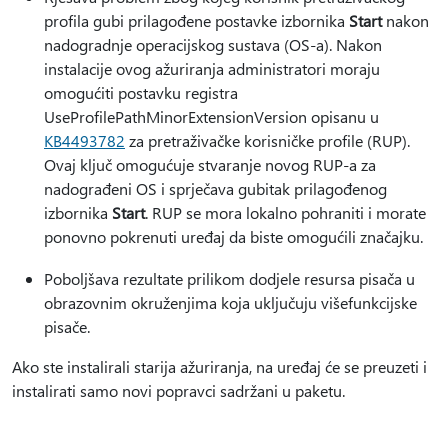
profila gubi prilagođene postavke izbornika
Start
nakon
nadogradnje operacijskog sustava (OS-a). Nakon
instalacije ovog ažuriranja administratori moraju
omogućiti postavku registra
UseProfilePathMinorExtensionVersion opisanu u
KB4493782
za pretraživačke korisničke profile (RUP).
Ovaj ključ omogućuje stvaranje novog RUP-a za
nadograđeni OS i sprječava gubitak prilagođenog
izbornika
Start
. RUP se mora lokalno pohraniti i morate
ponovno pokrenuti uređaj da biste omogućili značajku.
Poboljšava rezultate prilikom dodjele resursa pisača u
obrazovnim okruženjima koja uključuju višefunkcijske
pisače.
Ako ste instalirali starija ažuriranja, na uređaj će se preuzeti i
instalirati samo novi popravci sadržani u paketu.