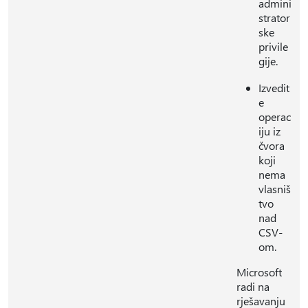
admini
strator
ske
privile
gije.
Izvedit
e
operac
iju iz
čvora
koji
nema
vlasniš
tvo
nad
CSV-
om.
Microsoft
radi na
rješavanju