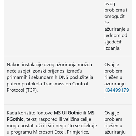
ovog
problema i
omogućit
će
ažuriranje u
jednom od
sljedećih
izdanja.
Nakon instalacije ovog ažuriranja možda
Ovaj je
neće uspjeti zonski prijenosi između
problem
primarnih i sekundarnih DNS poslužitelja
riješen u
putem protokola Transmission Control
ažuriranju
Protocol (TCP).
KB4499179
.
Kada koristite fontove
MS UI Gothic
ili
MS
Ovaj je
PGothic
, tekst, raspored ili veličina ćelije
problem
mogu postati uži ili širi nego što se očekuje
riješen u
u programu Microsoft Excel. Primjerice,
ažuriranju