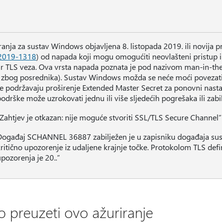
ranja za sustav Windows objavljena 8. listopada 2019. ili novija pr
2019-1318
) od napada koji mogu omogućiti neovlašteni pristup 
r TLS veza. Ova vrsta napada poznata je pod nazivom man-in-th
 zbog posrednika). Sustav Windows možda se neće moći povezati s
ne podržavaju proširenje Extended Master Secret za ponovni nasta
odrške može uzrokovati jednu ili više sljedećih pogrešaka ili zabi
Zahtjev je otkazan: nije moguće stvoriti SSL/TLS Secure Channel”
Događaj SCHANNEL 36887 zabilježen je u zapisniku događaja sust
ritično upozorenje iz udaljene krajnje točke. Protokolom TLS defin
pozorenja je 20..”
o preuzeti ovo ažuriranje