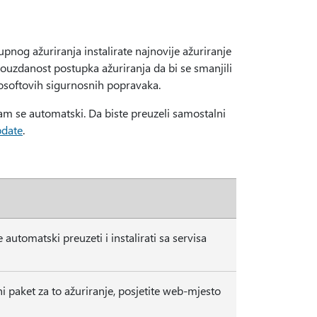
pnog ažuriranja instalirate najnovije ažuriranje
pouzdanost postupka ažuriranja da bi se smanjili
rosoftovih sigurnosnih popravaka.
am se automatski. Da biste preuzeli samostalni
pdate
.
automatski preuzeti i instalirati sa servisa
i paket za to ažuriranje, posjetite web-mjesto