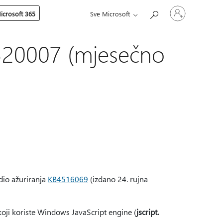
Prijavite
icrosoft 365
Sve Microsoft
se
u
svoj
račun
520007 (mjesečno
dio ažuriranja
KB4516069
(izdano 24. rujna
oji koriste Windows JavaScript engine (
jscript.