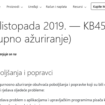
e
Proizvodi
Uređaji
Račun i naplata
Resursi
Kupite M
 listopada 2019. — KB4
upno ažuriranje)
enjuje se na
oljšanja i popravci
urnosno ažuriranje obuhvaća poboljšanja i popravke koji su bili 
i rješava sljedeće probleme:
ešava problem s aplikacijama i upravljačkim programima pisača k