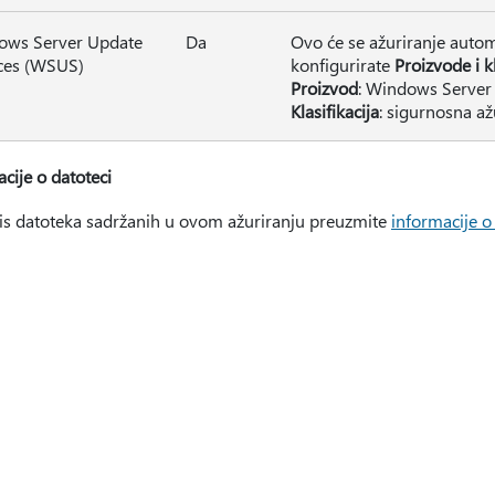
ows Server Update
Da
Ovo će se ažuriranje auto
ces (WSUS)
konfigurirate
Proizvode i kl
Proizvod
: Windows Serve
Klasifikacija
: sigurnosna až
cije o datoteci
is datoteka sadržanih u ovom ažuriranju preuzmite
informacije 