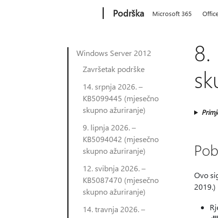
Microsoft
Podrška
Microsoft 365
Offic
8.
Windows Server 2012
Završetak podrške
sk
14. srpnja 2026. –
KB5099445 (mjesečno
skupno ažuriranje)
Primj
9. lipnja 2026. –
KB5094042 (mjesečno
Pob
skupno ažuriranje)
12. svibnja 2026. –
Ovo sig
KB5087470 (mjesečno
2019.) 
skupno ažuriranje)
Rj
14. travnja 2026. –