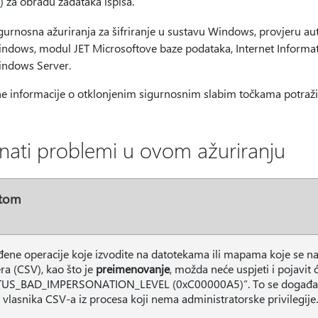
) za obradu zadataka ispisa.
gurnosna ažuriranja za šifriranje u sustavu Windows, provjeru au
ndows, modul JET Microsoftove baze podataka, Internet Informati
ndows Server.
e informacije o otklonjenim sigurnosnim slabim točkama potraž
nati problemi u ovom ažuriranju
tom
ene operacije koje izvodite na datotekama ili mapama koje se nal
era (CSV), kao što je
preimenovanje
, možda neće uspjeti i pojavit
TUS_BAD_IMPERSONATION_LEVEL (0xC00000A5)”. To se događa ka
 vlasnika CSV-a iz procesa koji nema administratorske privilegije.