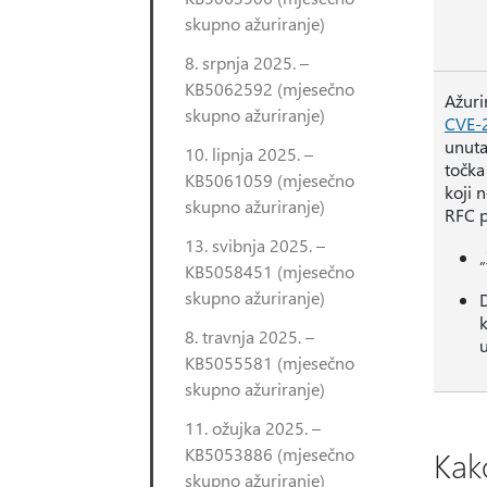
skupno ažuriranje)
8. srpnja 2025. –
KB5062592 (mjesečno
Ažuri
skupno ažuriranje)
CVE-
unuta
10. lipnja 2025. –
točka
KB5061059 (mjesečno
koji 
skupno ažuriranje)
RFC p
13. svibnja 2025. –
„
KB5058451 (mjesečno
skupno ažuriranje)
k
8. travnja 2025. –
u
KB5055581 (mjesečno
skupno ažuriranje)
11. ožujka 2025. –
KB5053886 (mjesečno
Kak
skupno ažuriranje)