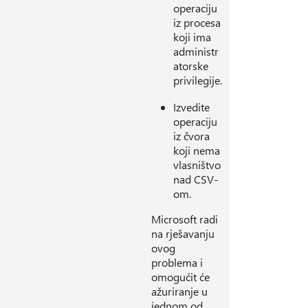
operaciju
iz procesa
koji ima
administr
atorske
privilegije.
Izvedite
operaciju
iz čvora
koji nema
vlasništvo
nad CSV-
om.
Microsoft radi
na rješavanju
ovog
problema i
omogućit će
ažuriranje u
jednom od