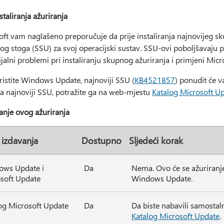
nstaliranja ažuriranja
ft vam naglašeno preporučuje da prije instaliranja najnovijeg sku
og stoga (SSU) za svoj operacijski sustav. SSU-ovi poboljšavaju 
jalni problemi pri instaliranju skupnog ažuriranja i primjeni Mic
ristite Windows Update, najnoviji SSU (
KB4521857
) ponudit će v
za najnoviji SSU, potražite ga na web-mjestu
Katalog Microsoft U
ranje ovog ažuriranja
 izdavanja
Dostupno
Sljedeći korak
ows Update i
Da
Nema. Ovo će se ažuriranje 
soft Update
Windows Update.
og Microsoft Update
Da
Da biste nabavili samostaln
Katalog Microsoft Update
.