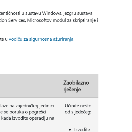
tentičnosti u sustavu Windows, jezgru sustava
on Services, Microsoftov modul za skriptiranje i
ite u
vodiču za sigurnosna ažuriranja
.
Zaobilazno
rješenje
aze na zajedničkoj jedinici
Učinite nešto
 će se poruka o pogrešci
od sljedećeg:
da izvodite operaciju na
Izvedite