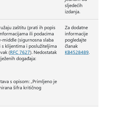
sljedećih
izdanja.
užaju zaštitu (prati ih popis
Za dodatne
informacijama ili podacima
informacije
e-middle (sigurnosna slaba
pogledajte
 klijentima i poslužiteljima
članak
vak (
RFC 7627
). Nedostatak
KB4528489
.
lježenih događaja:
ava s opisom: „Primljeno je
irana šifra kritičnog