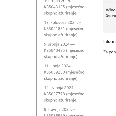
10. rujna 2024.—
KB5043125 (mjesečno
Wind
skupno ažuriranje)
Servi
13. kolovoza 2024. –
KB5041851 (mjesečno
skupno ažuriranje)
Informa
9. srpnja 2024.—
KB5040485 (mjesečno
Za pop
skupno ažuriranje)
11. lipnja 2024.—
KB5039260 (mjesečno
skupno ažuriranje)
14. svibnja 2024. –
KB5037778 (mjesečno
skupno ažuriranje)
9. travnja 2024. –
KB5036969 (mjesečno