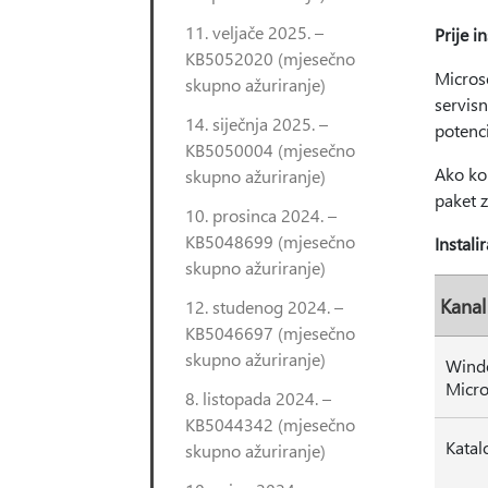
11. veljače 2025. –
Prije i
KB5052020 (mjesečno
Microso
skupno ažuriranje)
servisn
14. siječnja 2025. –
potenci
KB5050004 (mjesečno
Ako ko
skupno ažuriranje)
paket 
10. prosinca 2024. –
KB5048699 (mjesečno
Instali
skupno ažuriranje)
Kanal
12. studenog 2024. –
KB5046697 (mjesečno
skupno ažuriranje)
Wind
Micro
8. listopada 2024. –
KB5044342 (mjesečno
Katal
skupno ažuriranje)