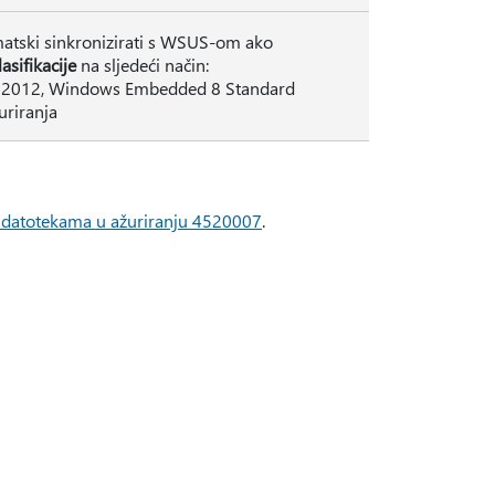
matski sinkronizirati s WSUS-om ako
asifikacije
na sljedeći način:
r 2012, Windows Embedded 8 Standard
uriranja
o datotekama u ažuriranju 4520007
.