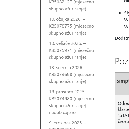
dll
KB5082127 (mjesečno
skupno ažuriranje)
Si
10. ožujka 2026. –
Wi
KB5078775 (mjesečno
Wi
skupno ažuriranje)
Dodatn
10. veljače 2026. –
KB5075971 (mjesečno
skupno ažuriranje)
Poz
13. siječnja 2026. –
KB5073698 (mjesečno
Simp
skupno ažuriranje)
18. prosinca 2025. –
KB5074980 (mjesečno
Određ
skupno ažuriranje)
klast
neuobičajeno
“STA
čvoru
9. prosinca 2025. –