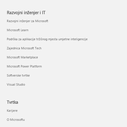
Razvojni inženjer i IT
Razvojni inženjer za Microsoft
Microsoft Learn
Podrška za aplikacije tržišnog mjesta umjetne inteligencije
Zajednica Microsoft Tech
Microsoft Marketplace
Microsoft Power Platform
Softverske tvrtke
Visual Studio
Tvrtka
Karijere
O Microsoftu