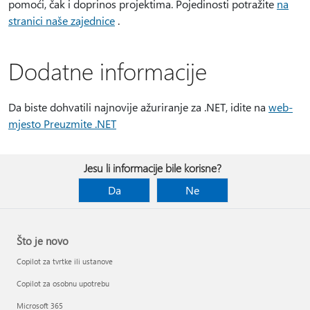
pomoći, čak i doprinos projektima. Pojedinosti potražite
na
stranici naše zajednice
.
Dodatne informacije
Da biste dohvatili najnovije ažuriranje za .NET, idite na
web-
mjesto Preuzmite .NET
Jesu li informacije bile korisne?
Da
Ne
Što je novo
Copilot za tvrtke ili ustanove
Copilot za osobnu upotrebu
Microsoft 365