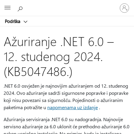
Prijavite
Microsoft
se
u
Podrška
svoj
račun
Ažuriranje .NET 6.0 –
12. studenog 2024.
(KB5047486.)
.NET 6.0 osvježen je najnovijim ažuriranjem od 12. studenog
2024. Ovo ažuriranje sadrži sigurnosne popravke i popravke
koji nisu povezani sa sigurnošću. Pojedinosti o ažuriranim
paketima potražite u
napomenama uz izdanje
.
Ažuriranja servisiranja .NET 6.0 su nadogradnja. Najnovije
servisno ažuriranje za 6.0 uklonit će prethodno ažuriranje 6.0
nakon uspješne instalacije. Na primjer, kada je instalirana