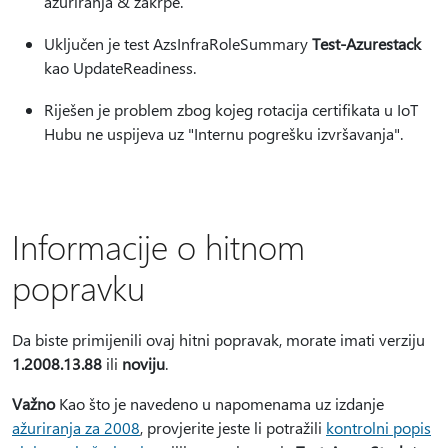
ažuriranja & zakrpe.
Uključen je test AzsInfraRoleSummary
Test-Azurestack
kao UpdateReadiness.
Riješen je problem zbog kojeg rotacija certifikata u IoT
Hubu ne uspijeva uz "Internu pogrešku izvršavanja".
Informacije o hitnom
popravku
Da biste primijenili ovaj hitni popravak, morate imati verziju
1.2008.13.88
ili
noviju
.
Važno
Kao što je navedeno u napomenama uz izdanje
ažuriranja za 2008
, provjerite jeste li potražili
kontrolni popis