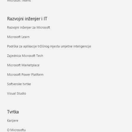
Microsoft Teams
Razvojni inženjer i IT
Razvojni inženjer za Microsoft
Microsoft Learn
Podrška za aplikacije tržišnog mjesta umjetne inteligencije
Zajednica Microsoft Tech
Microsoft Marketplace
Microsoft Power Platform
Softverske tvrtke
Visual Studio
Tvrtka
Karijere
O Microsoftu