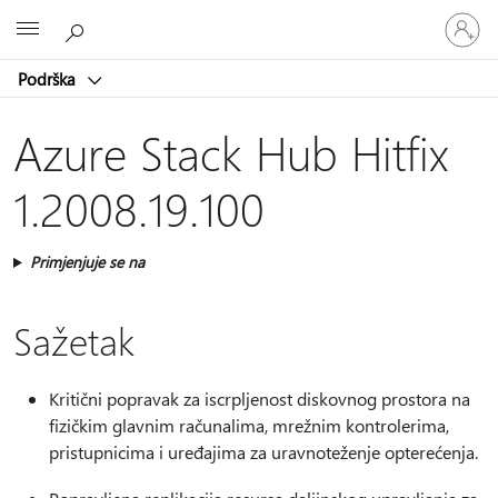
Prijavite
Microsoft
se
u
Podrška
svoj
račun
Azure Stack Hub Hitfix
1.2008.19.100
Primjenjuje se na
Sažetak
Kritični popravak za iscrpljenost diskovnog prostora na
fizičkim glavnim računalima, mrežnim kontrolerima,
pristupnicima i uređajima za uravnoteženje opterećenja.