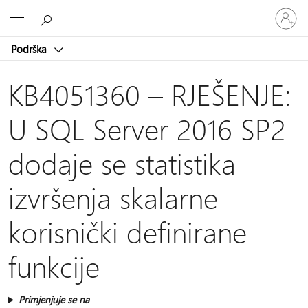
Prijavite
Microsoft
se
u
Podrška
svoj
račun
KB4051360 – RJEŠENJE:
U SQL Server 2016 SP2
dodaje se statistika
izvršenja skalarne
korisnički definirane
funkcije
Primjenjuje se na