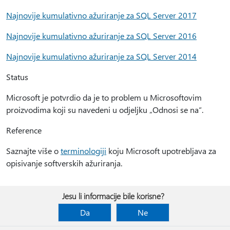
Najnovije kumulativno ažuriranje za SQL Server 2017
Najnovije kumulativno ažuriranje za SQL Server 2016
Najnovije kumulativno ažuriranje za SQL Server 2014
Status
Microsoft je potvrdio da je to problem u Microsoftovim
proizvodima koji su navedeni u odjeljku „Odnosi se na“.
Reference
Saznajte više o
terminologiji
koju Microsoft upotrebljava za
opisivanje softverskih ažuriranja.
Jesu li informacije bile korisne?
Da
Ne