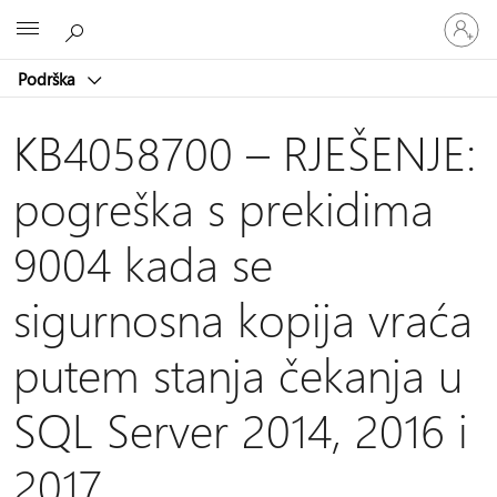
Prijavite
Microsoft
se
u
Podrška
svoj
račun
KB4058700 – RJEŠENJE:
pogreška s prekidima
9004 kada se
sigurnosna kopija vraća
putem stanja čekanja u
SQL Server 2014, 2016 i
2017