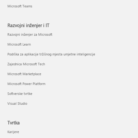
Microsoft Teams
Razvojni inženjer i IT
Razvojni inženjer za Microsoft
Microsoft Learn
Podrška za aplikacije tržišnog mjesta umjetne inteligencije
Zajednica Microsoft Tech
Microsoft Marketplace
Microsoft Power Platform
Softverske tvrtke
Visual Studio
Tvrtka
Karijere