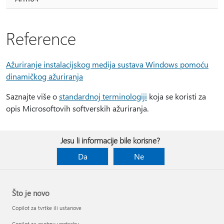
Reference
Ažuriranje instalacijskog medija sustava Windows pomoću
dinamičkog ažuriranja
Saznajte više o
standardnoj terminologiji
koja se koristi za
opis Microsoftovih softverskih ažuriranja.
Jesu li informacije bile korisne?
Da
Ne
Što je novo
Copilot za tvrtke ili ustanove
Copilot za osobnu upotrebu