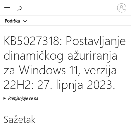
Prijavite
Microsoft
se
u
Podrška
svoj
račun
KB5027318: Postavljanje
dinamičkog ažuriranja
za Windows 11, verzija
22H2: 27. lipnja 2023.
Primjenjuje se na
Sažetak