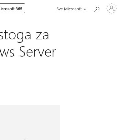
Prijavite
icrosoft 365
Sve Microsoft
se
u
svoj
račun
stoga za
ws Server