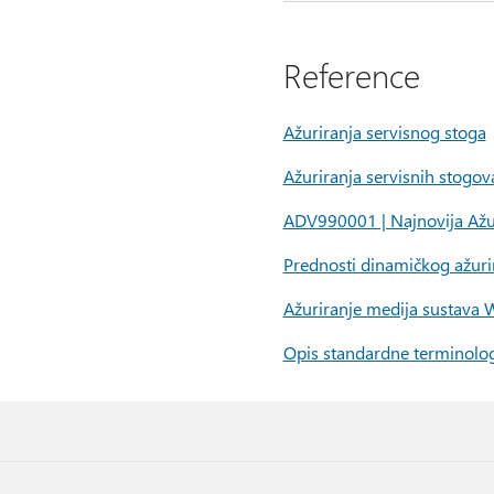
Reference
Ažuriranja servisnog stoga
Ažuriranja servisnih stogova
ADV990001 | Najnovija Ažur
Prednosti dinamičkog ažur
Ažuriranje medija sustava
Opis standardne terminologij