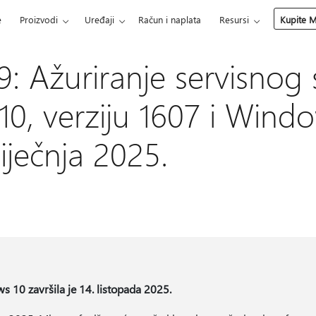
e
Proizvodi
Uređaji
Račun i naplata
Resursi
Kupite M
: Ažuriranje servisnog 
0, verziju 1607 i Windo
siječnja 2025.
 10 završila je 14. listopada 2025.