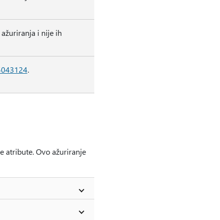
žuriranja i nije ih
5043124
.
e atribute. Ovo ažuriranje