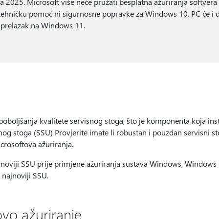
a 2025. Microsoft više neće pružati besplatna ažuriranja softvera
hničku pomoć ni sigurnosne popravke za Windows 10. PC će i dal
 prelazak na Windows 11.
boljšanja kvalitete servisnog stoga, što je komponenta koja insta
og stoga (SSU) Provjerite imate li robustan i pouzdan servisni st
icrosoftova ažuriranja.
ajnoviji SSU prije primjene ažuriranja sustava Windows, Windows
 najnoviji SSU.
ovo ažuriranje