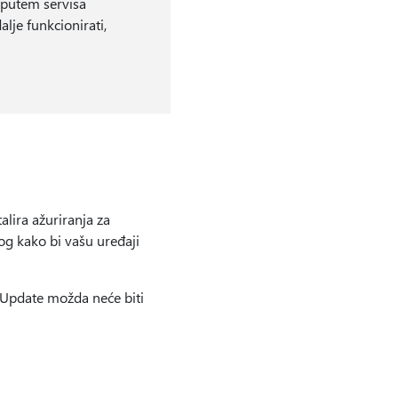
 putem servisa
je funkcionirati,
lira ažuriranja za
og kako bi vašu uređaji
 Update možda neće biti