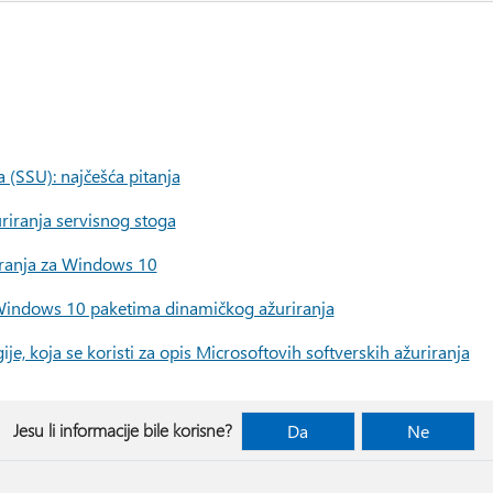
 (SSU): najčešća pitanja
iranja servisnog stoga
iranja za Windows 10
 Windows 10 paketima dinamičkog ažuriranja
e, koja se koristi za opis Microsoftovih softverskih ažuriranja
Jesu li informacije bile korisne?
Da
Ne