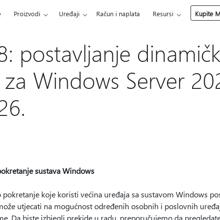
e
Proizvodi
Uređaji
Račun i naplata
Resursi
Kupite M
: postavljanje dinamič
a za Windows Server 202
26.
o pokretanje sustava Windows
o pokretanje koje koristi većina uređaja sa sustavom Windows post
 može utjecati na mogućnost određenih osobnih i poslovnih uređa
me. Da biste izbjegli prekide u radu, preporučujemo da pregledate