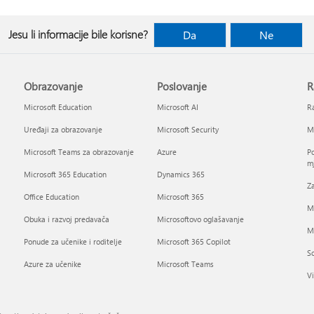
Jesu li informacije bile korisne?
Da
Ne
Obrazovanje
Poslovanje
R
Microsoft Education
Microsoft AI
Ra
Uređaji za obrazovanje
Microsoft Security
Mi
Microsoft Teams za obrazovanje
Azure
Po
mj
Microsoft 365 Education
Dynamics 365
Za
Office Education
Microsoft 365
M
Obuka i razvoj predavača
Microsoftovo oglašavanje
Mi
Ponude za učenike i roditelje
Microsoft 365 Copilot
So
Azure za učenike
Microsoft Teams
Vi