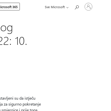
Prijavite
icrosoft 365
Sve Microsoft
se
u
svoj
račun
kog
2: 10.
avljeni su da istječu
ja za sigurno pokretanje
 smjernice i prije toga