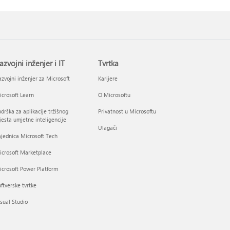
azvojni inženjer i IT
Tvrtka
zvojni inženjer za Microsoft
Karijere
crosoft Learn
O Microsoftu
drška za aplikacije tržišnog
Privatnost u Microsoftu
esta umjetne inteligencije
Ulagači
jednica Microsoft Tech
icrosoft Marketplace
crosoft Power Platform
ftverske tvrtke
sual Studio