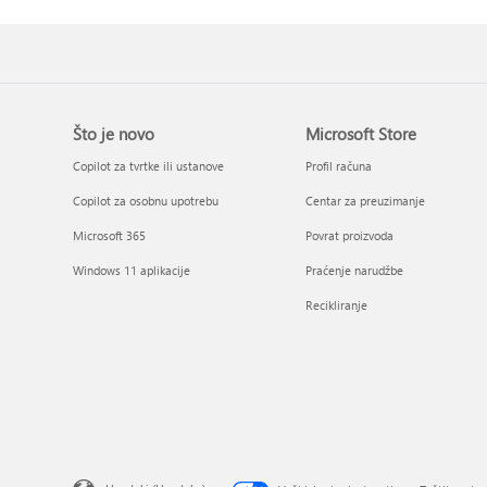
Što je novo
Microsoft Store
Copilot za tvrtke ili ustanove
Profil računa
Copilot za osobnu upotrebu
Centar za preuzimanje
Microsoft 365
Povrat proizvoda
Windows 11 aplikacije
Praćenje narudžbe
Recikliranje