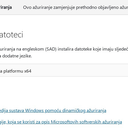
iranja
Ovo ažuriranje zamjenjuje prethodno objavljeno ažu
atoteci
uriranja na engleskom (SAD) instalira datoteke koje imaju sljedeć
 dodatne jezike.
za platformu x64
medija sustava Windows pomoću dinamičkog ažuriranja
e, koja se koristi za opis Microsoftovih softverskih ažuriranja