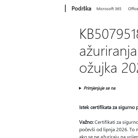
Microsoft
Podrška
Microsoft 365
Offic
KB5079518
ažuriranj
ožujka 20
Primjenjuje se na
Istek certifikata za sigurn
Važno:
Certifikati za sigurn
počevši od lipnja 2026. To
ako se ne ažuriraju na vrije