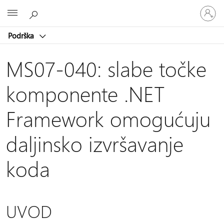
Prijavite
Microsoft
se
u
Podrška
svoj
račun
MS07-040: slabe točke
komponente .NET
Framework omogućuju
daljinsko izvršavanje
koda
UVOD