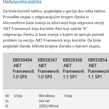
Međunarodna podrška
Da biste koristili tablicu, pogledajte u gornja dva retka tablice.
Pronađite stupac s odgovarajućim brojem članka iz
Microsoftove baze znanja za ažuriranje koje odgovara verziji
.NET Framework koju koristite. Reci koji sadrže "X"
odgovaraju članku iz baze znanja u kojem se opisuje poznati
problem za verziju .NET Framework koju koristite. Da biste
pogledali članak, kliknite brojeve članaka u lijevom stupcu.
KB930494
KB928367
KB928366
KB933854
.NET
.NET
.NET
.NET
Framework
Framework
Framework
Framewor
1.0 SP3
1.0 SP3
1.1 SP1
1.1 SP1
W
Vista
Windows
Vista
in
Server
d
2003/Wind