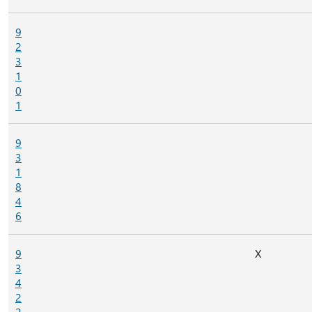
9
2
3
1
0
1
9
3
1
8
4
6
9
X
3
4
2
2