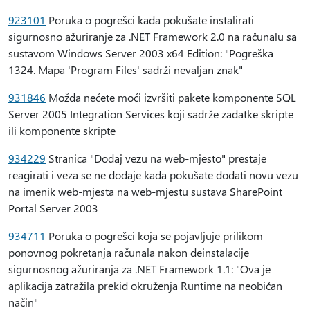
923101
Poruka o pogrešci kada pokušate instalirati
sigurnosno ažuriranje za .NET Framework 2.0 na računalu sa
sustavom Windows Server 2003 x64 Edition: "Pogreška
1324. Mapa 'Program Files' sadrži nevaljan znak"
931846
Možda nećete moći izvršiti pakete komponente SQL
Server 2005 Integration Services koji sadrže zadatke skripte
ili komponente skripte
934229
Stranica "Dodaj vezu na web-mjesto" prestaje
reagirati i veza se ne dodaje kada pokušate dodati novu vezu
na imenik web-mjesta na web-mjestu sustava SharePoint
Portal Server 2003
934711
Poruka o pogrešci koja se pojavljuje prilikom
ponovnog pokretanja računala nakon deinstalacije
sigurnosnog ažuriranja za .NET Framework 1.1: "Ova je
aplikacija zatražila prekid okruženja Runtime na neobičan
način"