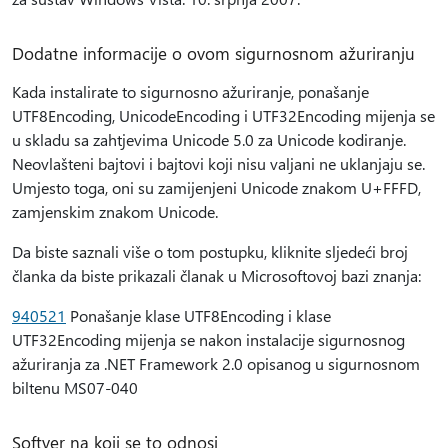
Dodatne informacije o ovom sigurnosnom ažuriranju
Kada instalirate to sigurnosno ažuriranje, ponašanje
UTF8Encoding, UnicodeEncoding i UTF32Encoding mijenja se
u skladu sa zahtjevima Unicode 5.0 za Unicode kodiranje.
Neovlašteni bajtovi i bajtovi koji nisu valjani ne uklanjaju se.
Umjesto toga, oni su zamijenjeni Unicode znakom U+FFFD,
zamjenskim znakom Unicode.
Da biste saznali više o tom postupku, kliknite sljedeći broj
članka da biste prikazali članak u Microsoftovoj bazi znanja:
940521
Ponašanje klase UTF8Encoding i klase
UTF32Encoding mijenja se nakon instalacije sigurnosnog
ažuriranja za .NET Framework 2.0 opisanog u sigurnosnom
biltenu MS07-040
Softver na koji se to odnosi