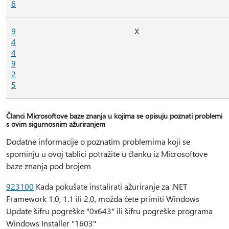
6
9
X
4
4
9
2
5
Članci Microsoftove baze znanja u kojima se opisuju poznati problemi
s ovim sigurnosnim ažuriranjem
Dodatne informacije o poznatim problemima koji se
spominju u ovoj tablici potražite u članku iz Microsoftove
baze znanja pod brojem
923100
Kada pokušate instalirati ažuriranje za .NET
Framework 1.0, 1.1 ili 2.0, možda ćete primiti Windows
Update šifru pogreške "0x643" ili šifru pogreške programa
Windows Installer "1603"