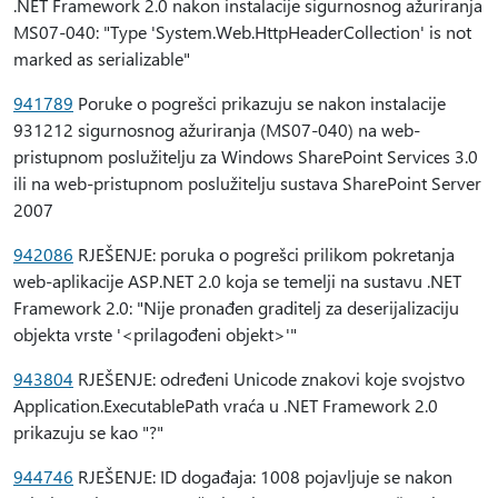
.NET Framework 2.0 nakon instalacije sigurnosnog ažuriranja
MS07-040: "Type 'System.Web.HttpHeaderCollection' is not
marked as serializable"
941789
Poruke o pogrešci prikazuju se nakon instalacije
931212 sigurnosnog ažuriranja (MS07-040) na web-
pristupnom poslužitelju za Windows SharePoint Services 3.0
ili na web-pristupnom poslužitelju sustava SharePoint Server
2007
942086
RJEŠENJE: poruka o pogrešci prilikom pokretanja
web-aplikacije ASP.NET 2.0 koja se temelji na sustavu .NET
Framework 2.0: "Nije pronađen graditelj za deserijalizaciju
objekta vrste '<prilagođeni objekt>'"
943804
RJEŠENJE: određeni Unicode znakovi koje svojstvo
Application.ExecutablePath vraća u .NET Framework 2.0
prikazuju se kao "?"
944746
RJEŠENJE: ID događaja: 1008 pojavljuje se nakon