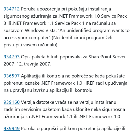
934712
Poruka upozorenja pri pokušaju instaliranja
sigurnosnog ažuriranja za .NET Framework 1.0 Service Pack
3 ili .NET Framework 1.1 Service Pack 1 na računalu sa
sustavom Windows Vista: "An unidentified program wants to
access your computer" (Neidentificirani program želi
pristupiti vašem računalu)
934793
Opis paketa hitnih popravaka za SharePoint Server
2007: 12. travnja 2007.
936597
Aplikacija ili kontrola ne pokreće se kada pokušate
pokrenuti oznake .NET Framework 1.0 HREF radi upućivanja
na upravljanu izvršnu aplikaciju ili kontrolu
939160
Verzija datoteke vraća se na verziju instaliranu
zadnjim servisnim paketom kada uklonite neka sigurnosna
ažuriranja za .NET Framework 1.1 ili .NET Framework 1.0
939949
Poruka o pogrešci prilikom pokretanja aplikacije ili