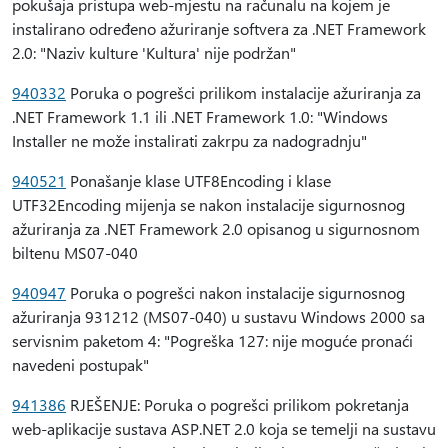
pokušaja pristupa web-mjestu na računalu na kojem je
instalirano određeno ažuriranje softvera za .NET Framework
2.0: "Naziv kulture 'Kultura' nije podržan"
940332
Poruka o pogrešci prilikom instalacije ažuriranja za
.NET Framework 1.1 ili .NET Framework 1.0: "Windows
Installer ne može instalirati zakrpu za nadogradnju"
940521
Ponašanje klase UTF8Encoding i klase
UTF32Encoding mijenja se nakon instalacije sigurnosnog
ažuriranja za .NET Framework 2.0 opisanog u sigurnosnom
biltenu MS07-040
940947
Poruka o pogrešci nakon instalacije sigurnosnog
ažuriranja 931212 (MS07-040) u sustavu Windows 2000 sa
servisnim paketom 4: "Pogreška 127: nije moguće pronaći
navedeni postupak"
941386
RJEŠENJE: Poruka o pogrešci prilikom pokretanja
web-aplikacije sustava ASP.NET 2.0 koja se temelji na sustavu