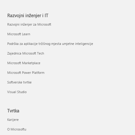
Razvojni inženjer i IT
Razvojni inženjer za Microsoft
Microsoft Learn
Podrška za aplikacije tržišnog mjesta umjetne inteligencije
Zajednica Microsoft Tech
Microsoft Marketplace
Microsoft Power Platform
Softverske tvrtke
Visual Studio
Tvrtka
Karijere
O Microsoftu