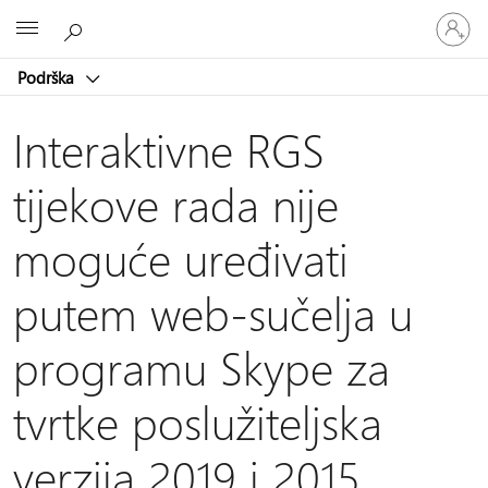
Prijavite
Microsoft
se
u
Podrška
svoj
račun
Interaktivne RGS
tijekove rada nije
moguće uređivati
putem web-sučelja u
programu Skype za
tvrtke poslužiteljska
verzija 2019 i 2015