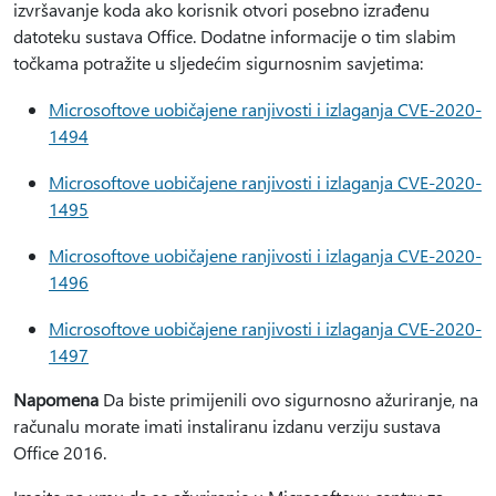
izvršavanje koda ako korisnik otvori posebno izrađenu
datoteku sustava Office. Dodatne informacije o tim slabim
točkama potražite u sljedećim sigurnosnim savjetima:
Microsoftove uobičajene ranjivosti i izlaganja CVE-2020-
1494
Microsoftove uobičajene ranjivosti i izlaganja CVE-2020-
1495
Microsoftove uobičajene ranjivosti i izlaganja CVE-2020-
1496
Microsoftove uobičajene ranjivosti i izlaganja CVE-2020-
1497
Napomena
Da biste primijenili ovo sigurnosno ažuriranje, na
računalu morate imati instaliranu izdanu verziju sustava
Office 2016.