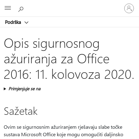
Prijavite
Microsoft
se
u
Podrška
svoj
račun
Opis sigurnosnog
ažuriranja za Office
2016: 11. kolovoza 2020.
Primjenjuje se na
Sažetak
Ovim se sigurnosnim ažuriranjem rješavaju slabe točke
sustava Microsoft Office koje mogu omogućiti daljinsko