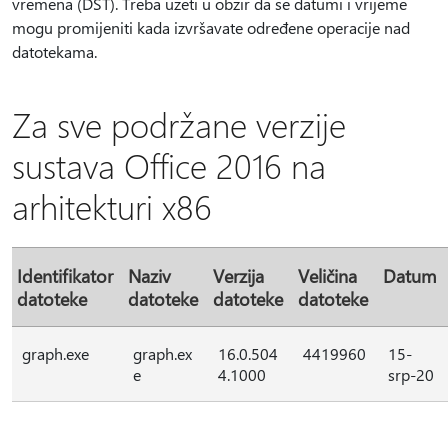
vremena (DST). Treba uzeti u obzir da se datumi i vrijeme
mogu promijeniti kada izvršavate određene operacije nad
datotekama.
Za sve podržane verzije
sustava Office 2016 na
arhitekturi x86
Identifikator
Naziv
Verzija
Veličina
Datum
datoteke
datoteke
datoteke
datoteke
graph.exe
graph.ex
16.0.504
4419960
15-
e
4.1000
srp-20