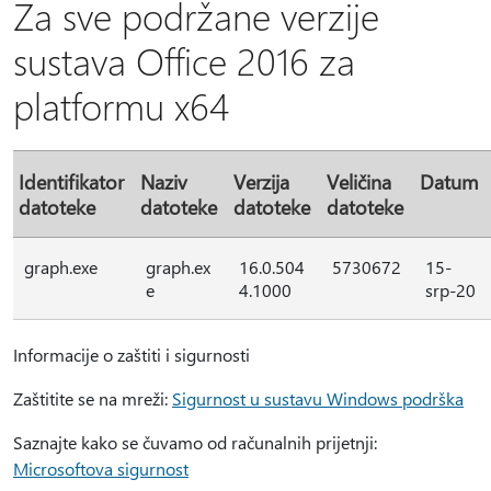
Za sve podržane verzije
sustava Office 2016 za
platformu x64
Identifikator
Naziv
Verzija
Veličina
Datum
datoteke
datoteke
datoteke
datoteke
graph.exe
graph.ex
16.0.504
5730672
15-
e
4.1000
srp-20
Informacije o zaštiti i sigurnosti
Zaštitite se na mreži:
Sigurnost u sustavu Windows podrška
Saznajte kako se čuvamo od računalnih prijetnji:
Microsoftova sigurnost