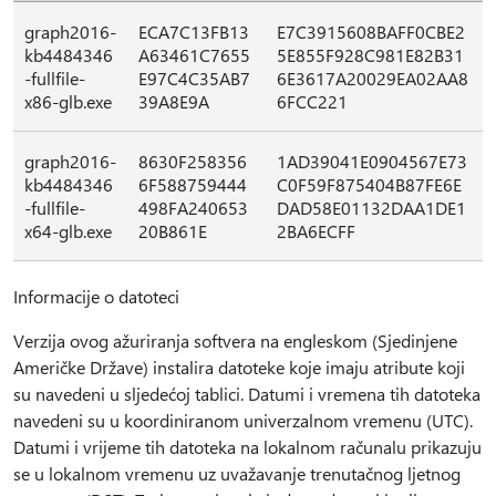
graph2016-
ECA7C13FB13
E7C3915608BAFF0CBE2
kb4484346
A63461C7655
5E855F928C981E82B31
-fullfile-
E97C4C35AB7
6E3617A20029EA02AA8
x86-glb.exe
39A8E9A
6FCC221
graph2016-
8630F258356
1AD39041E0904567E73
kb4484346
6F588759444
C0F59F875404B87FE6E
-fullfile-
498FA240653
DAD58E01132DAA1DE1
x64-glb.exe
20B861E
2BA6ECFF
Informacije o datoteci
Verzija ovog ažuriranja softvera na engleskom (Sjedinjene
Američke Države) instalira datoteke koje imaju atribute koji
su navedeni u sljedećoj tablici. Datumi i vremena tih datoteka
navedeni su u koordiniranom univerzalnom vremenu (UTC).
Datumi i vrijeme tih datoteka na lokalnom računalu prikazuju
se u lokalnom vremenu uz uvažavanje trenutačnog ljetnog