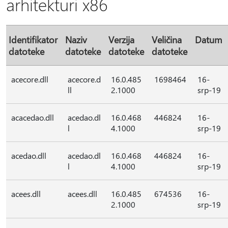
arhitekturi x86
Identifikator
Naziv
Verzija
Veličina
Datum
datoteke
datoteke
datoteke
datoteke
acecore.dll
acecore.d
16.0.485
1698464
16-
ll
2.1000
srp-19
acacedao.dll
acedao.dl
16.0.468
446824
16-
l
4.1000
srp-19
acedao.dll
acedao.dl
16.0.468
446824
16-
l
4.1000
srp-19
acees.dll
acees.dll
16.0.485
674536
16-
2.1000
srp-19