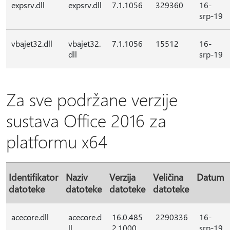
expsrv.dll
expsrv.dll
7.1.1056
329360
16-
srp-19
vbajet32.dll
vbajet32.
7.1.1056
15512
16-
dll
srp-19
Za sve podržane verzije
sustava Office 2016 za
platformu x64
Identifikator
Naziv
Verzija
Veličina
Datum
datoteke
datoteke
datoteke
datoteke
acecore.dll
acecore.d
16.0.485
2290336
16-
ll
2.1000
srp-19