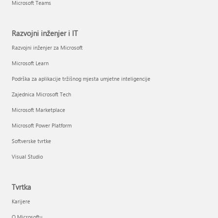
Microsoft Teams
Razvojni inženjer i IT
Razvojni inženjer za Microsoft
Microsoft Learn
Podrška za aplikacije tržišnog mjesta umjetne inteligencije
Zajednica Microsoft Tech
Microsoft Marketplace
Microsoft Power Platform
Softverske tvrtke
Visual Studio
Tvrtka
Karijere
O Microsoftu