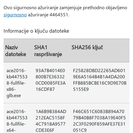
Ovo sigurnosno ažuriranje zamjenjuje prethodno objavljeno
sigurnosno
ažuriranje 4464551.
Informacije o ključu datoteke
Naziv
SHA1
SHA256 ključ
datoteke
raspršivanje
ace2016-
93A7B4014E0
F25828DBD22265AD601
kb447553
800B7E36332
9E6A5164B4B1A4DA200
8-fullfile-
0CD0085FE3A
FFB885BCBE16C9D9E70B
x86-
16CDF87
5155E9
glb.exe
ace2016-
1A6B9B384AD
F46C651C6083B894A70
kb447553
212EAC5158F
79B40B8F7038A19E40F5
8-fullfile-
4C7918A9577
2C3F0290F859AFE37E31
x64-
CDE3E6F
051C9