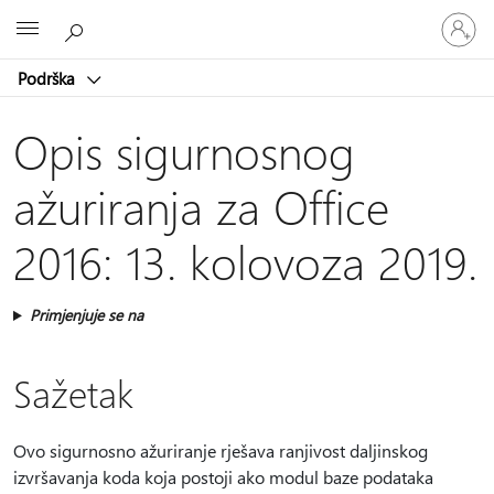
Prijavite
Microsoft
se
u
Podrška
svoj
račun
Opis sigurnosnog
ažuriranja za Office
2016: 13. kolovoza 2019.
Primjenjuje se na
Sažetak
Ovo sigurnosno ažuriranje rješava ranjivost daljinskog
izvršavanja koda koja postoji ako modul baze podataka