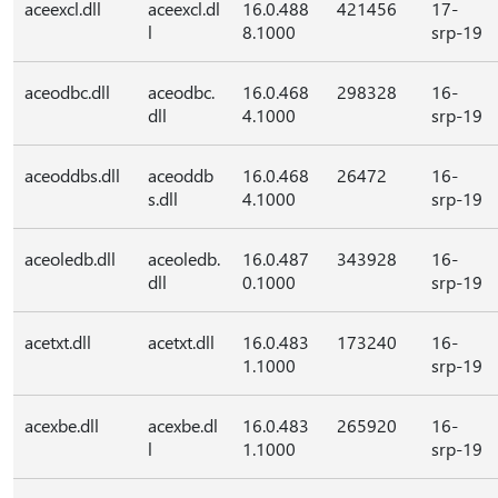
aceexcl.dll
aceexcl.dl
16.0.488
421456
17-
l
8.1000
srp-19
aceodbc.dll
aceodbc.
16.0.468
298328
16-
dll
4.1000
srp-19
aceoddbs.dll
aceoddb
16.0.468
26472
16-
s.dll
4.1000
srp-19
aceoledb.dll
aceoledb.
16.0.487
343928
16-
dll
0.1000
srp-19
acetxt.dll
acetxt.dll
16.0.483
173240
16-
1.1000
srp-19
acexbe.dll
acexbe.dl
16.0.483
265920
16-
l
1.1000
srp-19