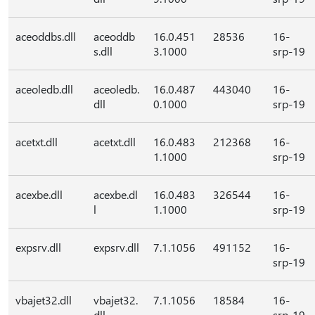
aceoddbs.dll
aceoddb
16.0.451
28536
16-
s.dll
3.1000
srp-19
aceoledb.dll
aceoledb.
16.0.487
443040
16-
dll
0.1000
srp-19
acetxt.dll
acetxt.dll
16.0.483
212368
16-
1.1000
srp-19
acexbe.dll
acexbe.dl
16.0.483
326544
16-
l
1.1000
srp-19
expsrv.dll
expsrv.dll
7.1.1056
491152
16-
srp-19
vbajet32.dll
vbajet32.
7.1.1056
18584
16-
dll
srp-19