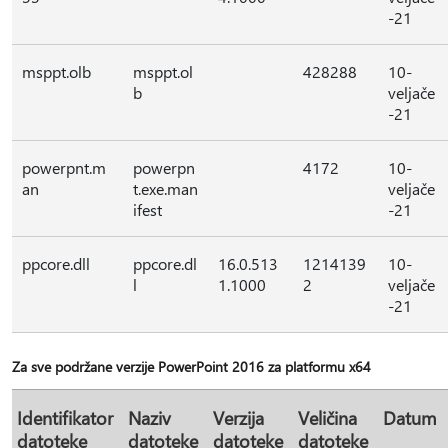
-21
msppt.olb
msppt.ol
428288
10-
b
veljače
-21
powerpnt.m
powerpn
4172
10-
an
t.exe.man
veljače
ifest
-21
ppcore.dll
ppcore.dl
16.0.513
1214139
10-
l
1.1000
2
veljače
-21
Za sve podržane verzije PowerPoint 2016 za platformu x64
Identifikator
Naziv
Verzija
Veličina
Datum
datoteke
datoteke
datoteke
datoteke