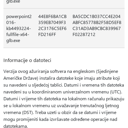
glb.exe
powerpoint2
44E8F6BA1CB
BA5CDC1B037CC4E204
016-
359EB7049F3
ABFC85778B2F58D5EF8
kb4493224-
2C3176C5EF6
C31AD3AB9CBC839967
fullfile-x64-
FD216FF
F02287212
glb.exe
Informacije o datoteci
Verzija ovog ažuriranja softvera na engleskom (Sjedinjene
Američke Države) instalira datoteke koje imaju atribute koji
su navedeni u sljedećoj tablici. Datumi i vremena tih datoteka
navedeni su u koordiniranom univerzalnom vremenu (UTC).
Datumi i vrijeme tih datoteka na lokalnom računalu prikazuju
se u lokalnom vremenu uz uvažavanje trenutačnog ljetnog
vremena (DST). Treba uzeti u obzir da se datumi i vrijeme
mogu promijeniti kada izvršavate određene operacije nad
datotekama.