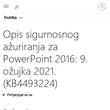
Prijavite
Microsoft
se
u
Podrška
svoj
račun
Opis sigurnosnog
ažuriranja za
PowerPoint 2016: 9.
ožujka 2021.
(KB4493224)
Primjenjuje se na