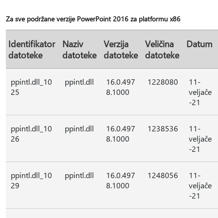
Za sve podržane verzije PowerPoint 2016 za platformu x86
Identifikator
Naziv
Verzija
Veličina
Datum
datoteke
datoteke
datoteke
datoteke
ppintl.dll_10
ppintl.dll
16.0.497
1228080
11-
25
8.1000
veljače
-21
ppintl.dll_10
ppintl.dll
16.0.497
1238536
11-
26
8.1000
veljače
-21
ppintl.dll_10
ppintl.dll
16.0.497
1248056
11-
29
8.1000
veljače
-21