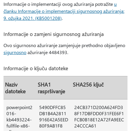
Informacije o implementaciji ovog ažuriranja potražite
u
članku Informacije o implementaciji sigurnosnog ažuriranja:
9. ožujka 2021. (KB5001208)
.
Informacije o zamjeni sigurnosnog ažuriranja
Ovo sigurnosno ažuriranje zamjenjuje prethodno objavljeno
sigurnosno
ažuriranje 4484393.
Informacije o ključu datoteke
Naziv
SHA1
SHA256 ključ
datoteke
raspršivanje
powerpoint2
5490DFFC85
24CB371D200A624FD3
016-
DB1B4A2811
8F17DBFDD0F31FEE6F1
kb4493224-
916E42A5EED
FCB0B18E12A72FA9EEC
fullfile-x86-
80F9AB1F8
24CCCA61