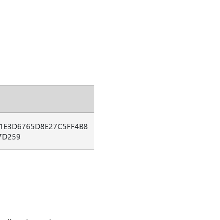
1E3D6765D8E27C5FF4B8
7D259