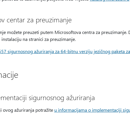
tov centar za preuzimanje
nje možete preuzeti putem Microsoftova centra za preuzimanje. Da 
a instalaciju na stranici za preuzimanje.
7 sigurnosnog ažuriranja za 64-bitnu verziju jezičnog paketa z
acije
ementaciji sigurnosnog ažuriranja
i ovog ažuriranja potražite
u informacijama o implementaciji sigu