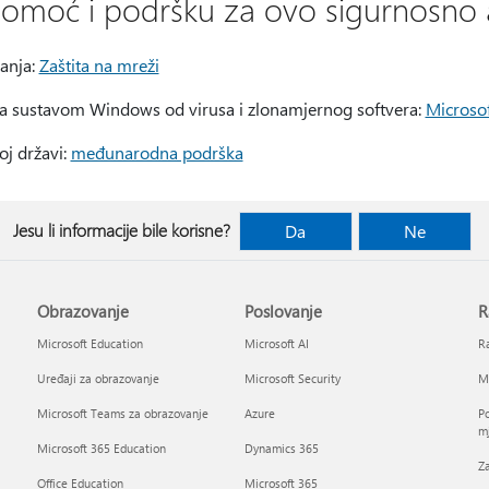
 pomoć i podršku za ovo sigurnosno 
ranja:
Zaštita na mreži
sa sustavom Windows od virusa i zlonamjernog softvera:
Microsof
j državi:
međunarodna podrška
Jesu li informacije bile korisne?
Da
Ne
Obrazovanje
Poslovanje
R
Microsoft Education
Microsoft AI
Ra
Uređaji za obrazovanje
Microsoft Security
Mi
Microsoft Teams za obrazovanje
Azure
Po
mj
Microsoft 365 Education
Dynamics 365
Za
Office Education
Microsoft 365