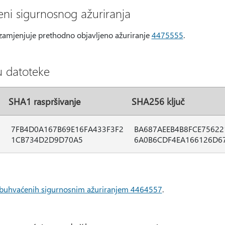
eni sigurnosnog ažuriranja
zamjenjuje prethodno objavljeno ažuriranje
4475555
.
u datoteke
SHA1 raspršivanje
SHA256 ključ
7FB4D0A167B69E16FA433F3F2
BA687AEEB4B8FCE75622
1CB734D2D9D70A5
6A0B6CDF4EA166126D6
obuhvaćenih sigurnosnim ažuriranjem 4464557
.