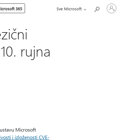
Prijavite
icrosoft 365
Sve Microsoft
se
u
svoj
račun
zični
10. rujna
sustavu Microsoft
vosti i izloženosti CVE-