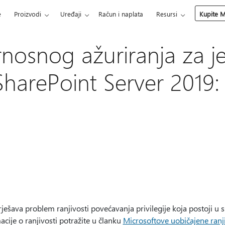
e
Proizvodi
Uređaji
Račun i naplata
Resursi
Kupite M
nosnog ažuriranja za je
harePoint Server 2019: 
ješava problem ranjivosti povećavanja privilegije koja postoji u 
cije o ranjivosti potražite u članku
Microsoftove uobičajene ranji