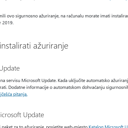
nili ovo sigurnosno ažuriranje, na računalu morate imati instalira
r 2019.
instalirati ažuriranje
 Update
na servisu Microsoft Update. Kada uključite automatsko ažuriranje
lirati. Dodatne informacije o automatskom dohvaćanju sigurnosnih
češća pitanja.
Microsoft Update
i paket za to ažuriranje, posjetite web-mjesto
Katalog Microsoft 