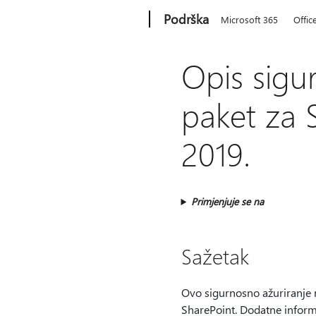
Microsoft
Podrška
Microsoft 365
Offic
Opis sigur
paket za S
2019.
Primjenjuje se na
Sažetak
Ovo sigurnosno ažuriranje r
SharePoint. Dodatne informa