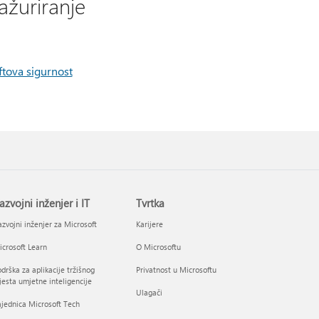
ažuriranje
tova sigurnost
azvojni inženjer i IT
Tvrtka
zvojni inženjer za Microsoft
Karijere
crosoft Learn
O Microsoftu
drška za aplikacije tržišnog
Privatnost u Microsoftu
esta umjetne inteligencije
Ulagači
jednica Microsoft Tech