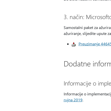
3. način: Microsof
Samostalni paket za ažurira
ažuriranje, slijedite upute z
Preuzimanje 446455
Dodatne inform
Informacije o impl
Informacije o implementacij
rujna 2019
.