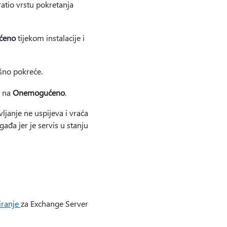
ratio vrstu pokretanja
ćeno
tijekom instalacije i
ešno pokreće.
a na
Onemogućeno
.
janje ne uspijeva i vraća
đa jer je servis u stanju
iranje
za Exchange Server