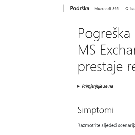
Microsoft
Podrška
Microsoft 365
Offic
Pogreška 
MS Exchan
prestaje r
Primjenjuje se na
Simptomi
Razmotrite sljedeći scenarij: