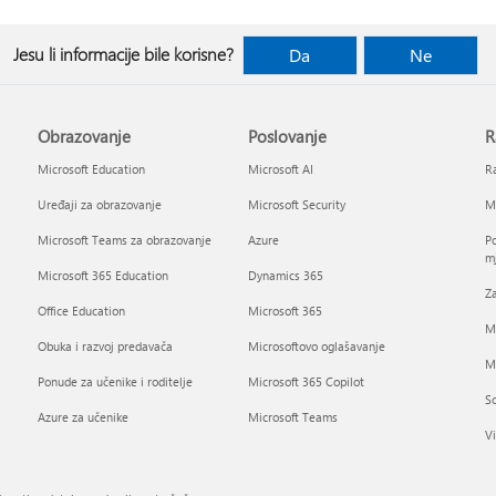
Jesu li informacije bile korisne?
Da
Ne
Obrazovanje
Poslovanje
R
Microsoft Education
Microsoft AI
Ra
Uređaji za obrazovanje
Microsoft Security
Mi
Microsoft Teams za obrazovanje
Azure
Po
mj
Microsoft 365 Education
Dynamics 365
Za
Office Education
Microsoft 365
M
Obuka i razvoj predavača
Microsoftovo oglašavanje
Mi
Ponude za učenike i roditelje
Microsoft 365 Copilot
So
Azure za učenike
Microsoft Teams
Vi