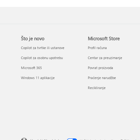
Što je novo
Microsoft Store
Copilot za tvrtke ili ustanove
Profil računa
Copilot za osobnu upotrebu
Centar za preuzimanje
Microsoft 365
Povrat proizvoda
Windows 11 aplikacije
Praćenje narudžbe
Recikliranje