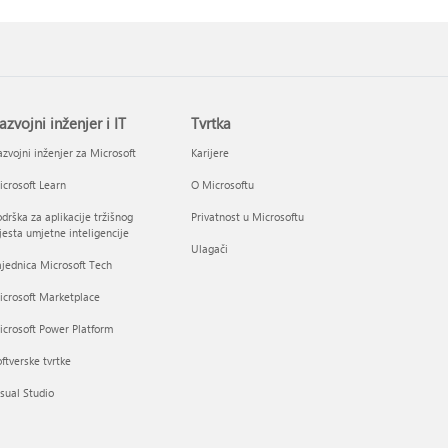
azvojni inženjer i IT
Tvrtka
zvojni inženjer za Microsoft
Karijere
crosoft Learn
O Microsoftu
drška za aplikacije tržišnog
Privatnost u Microsoftu
esta umjetne inteligencije
Ulagači
jednica Microsoft Tech
icrosoft Marketplace
crosoft Power Platform
ftverske tvrtke
sual Studio