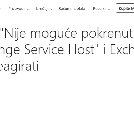
e
Proizvodi
Uređaji
Račun i naplata
Resursi
Kupite M
"Nije moguće pokrenuti
ge Service Host" i Exc
eagirati