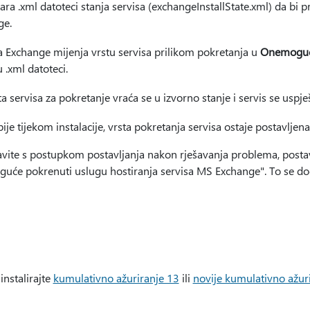
ra .xml datoteci stanja servisa (exchangeInstallState.xml) da bi p
ge.
za Exchange mijenja vrstu servisa prilikom pokretanja u
Onemogu
u .xml datoteci.
ta servisa za pokretanje vraća se u izvorno stanje i servis se uspj
ije tijekom instalacije, vrsta pokretanja servisa ostaje postavljen
vite s postupkom postavljanja nakon rješavanja problema, postavl
uće pokrenuti uslugu hostiranja servisa MS Exchange". To se doga
 instalirajte
kumulativno ažuriranje 13
ili
novije kumulativno ažur