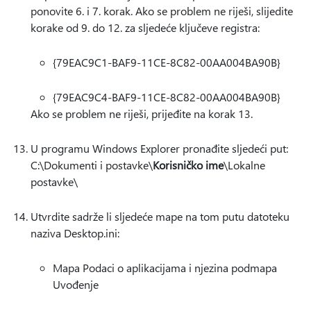
ponovite 6. i 7. korak. Ako se problem ne riješi, slijedite
korake od 9. do 12. za sljedeće ključeve registra:
{79EAC9C1-BAF9-11CE-8C82-00AA004BA90B}
{79EAC9C4-BAF9-11CE-8C82-00AA004BA90B}
Ako se problem ne riješi, prijeđite na korak 13.
U programu Windows Explorer pronađite sljedeći put:
C:\Dokumenti i postavke\
Korisničko ime
\Lokalne
postavke\
Utvrdite sadrže li sljedeće mape na tom putu datoteku
naziva Desktop.ini:
Mapa Podaci o aplikacijama i njezina podmapa
Uvođenje