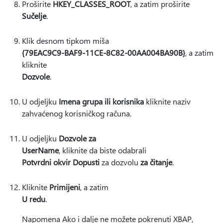
Proširite
HKEY_CLASSES_ROOT
, a zatim proširite
Sučelje
.
Klik desnom tipkom miša
{79EAC9C9-BAF9-11CE-8C82-00AA004BA90B}
, a zatim
kliknite
Dozvole
.
U odjeljku
Imena grupa ili korisnika
kliknite naziv
zahvaćenog korisničkog računa.
U odjeljku
Dozvole za
UserName
, kliknite da biste odabrali
Potvrdni okvir Dopusti
za dozvolu
za čitanje
.
Kliknite
Primijeni
, a zatim
U redu
.
Napomena Ako i dalje ne možete pokrenuti XBAP,