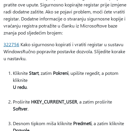
pratite ove upute. Sigurnosno kopirajte registar prije izmjene
radi dodatne zaštite. Ako se pojavi problem, moći ćete vratiti
registar. Dodatne informacije o stvaranju sigurnosne kopije i
vraćanju registra potražite u članku iz Microsoftove baze
znanja pod sljedećim brojem:
322756
Kako sigurnosno kopirati i vratiti registar u sustavu
WindowsRučno popravite postavke dozvola. Slijedite korake
u nastavku.
Kliknite
Start
, zatim
Pokreni
, upišite regedit, a potom
kliknite
U redu
.
Proširite
HKEY_CURRENT_USER
, a zatim proširite
Softver
.
Desnom tipkom miša kliknite
Predmeti
, a zatim kliknite
Dozvole
.