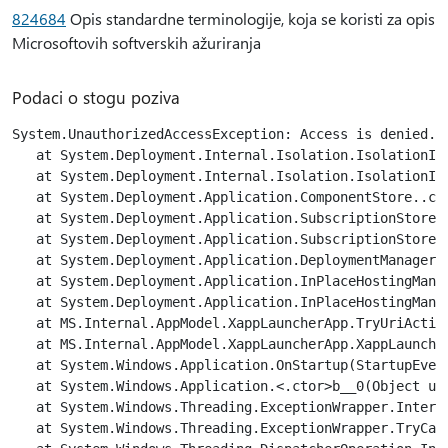
824684
Opis standardne terminologije, koja se koristi za opis
Microsoftovih softverskih ažuriranja
Podaci o stogu poziva
System.UnauthorizedAccessException: Access is denied. (
   at System.Deployment.Internal.Isolation.IsolationIn
   at System.Deployment.Internal.Isolation.IsolationInt
   at System.Deployment.Application.ComponentStore..ct
   at System.Deployment.Application.SubscriptionStore.
   at System.Deployment.Application.SubscriptionStore.g
   at System.Deployment.Application.DeploymentManager.
   at System.Deployment.Application.InPlaceHostingMana
   at System.Deployment.Application.InPlaceHostingManag
   at MS.Internal.AppModel.XappLauncherApp.TryUriActiva
   at MS.Internal.AppModel.XappLauncherApp.XappLauncher
   at System.Windows.Application.OnStartup(StartupEvent
   at System.Windows.Application.<.ctor>b__0(Object unu
   at System.Windows.Threading.ExceptionWrapper.Intern
   at System.Windows.Threading.ExceptionWrapper.TryCat