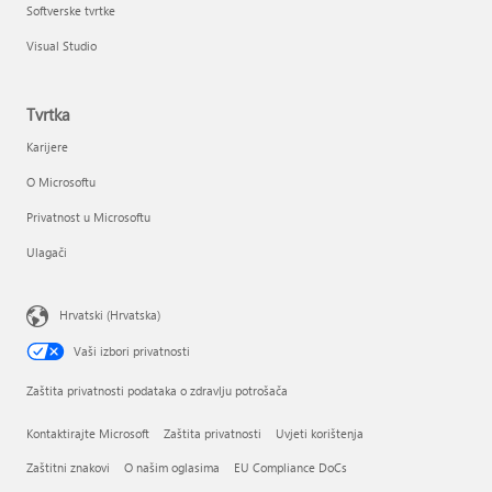
Softverske tvrtke
Visual Studio
Tvrtka
Karijere
O Microsoftu
Privatnost u Microsoftu
Ulagači
Hrvatski (Hrvatska)
Vaši izbori privatnosti
Zaštita privatnosti podataka o zdravlju potrošača
Kontaktirajte Microsoft
Zaštita privatnosti
Uvjeti korištenja
Zaštitni znakovi
O našim oglasima
EU Compliance DoCs