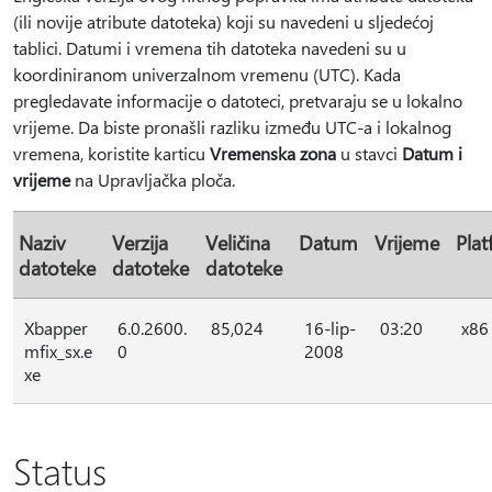
(ili novije atribute datoteka) koji su navedeni u sljedećoj
tablici. Datumi i vremena tih datoteka navedeni su u
koordiniranom univerzalnom vremenu (UTC). Kada
pregledavate informacije o datoteci, pretvaraju se u lokalno
vrijeme. Da biste pronašli razliku između UTC-a i lokalnog
vremena, koristite karticu
Vremenska zona
u stavci
Datum i
vrijeme
na Upravljačka ploča.
Naziv
Verzija
Veličina
Datum
Vrijeme
Pla
datoteke
datoteke
datoteke
Xbapper
6.0.2600.
85,024
16-lip-
03:20
x86
mfix_sx.e
0
2008
xe
Status