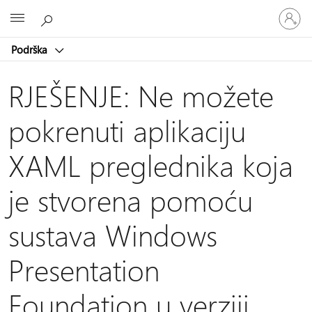
Prijavite
Microsoft
se
u
Podrška
svoj
račun
RJEŠENJE: Ne možete
pokrenuti aplikaciju
XAML preglednika koja
je stvorena pomoću
sustava Windows
Presentation
Foundation u verziji