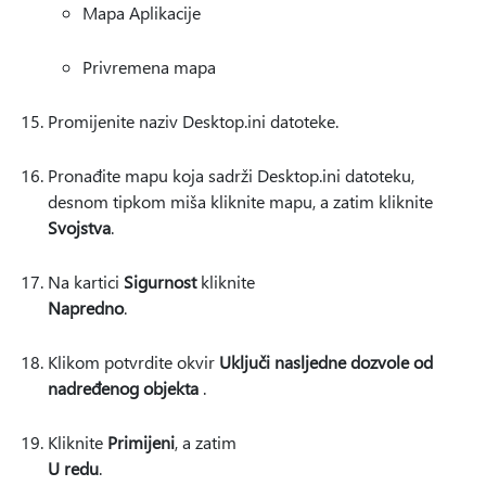
Mapa Aplikacije
Privremena mapa
Promijenite naziv Desktop.ini datoteke.
Pronađite mapu koja sadrži Desktop.ini datoteku,
desnom tipkom miša kliknite mapu, a zatim kliknite
Svojstva
.
Na kartici
Sigurnost
kliknite
Napredno
.
Klikom potvrdite okvir
Uključi nasljedne dozvole od
nadređenog objekta
.
Kliknite
Primijeni
, a zatim
U redu
.