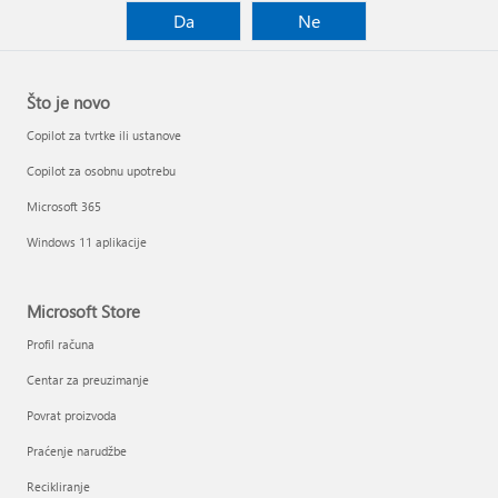
Da
Ne
Što je novo
Copilot za tvrtke ili ustanove
Copilot za osobnu upotrebu
Microsoft 365
Windows 11 aplikacije
Microsoft Store
Profil računa
Centar za preuzimanje
Povrat proizvoda
Praćenje narudžbe
Recikliranje