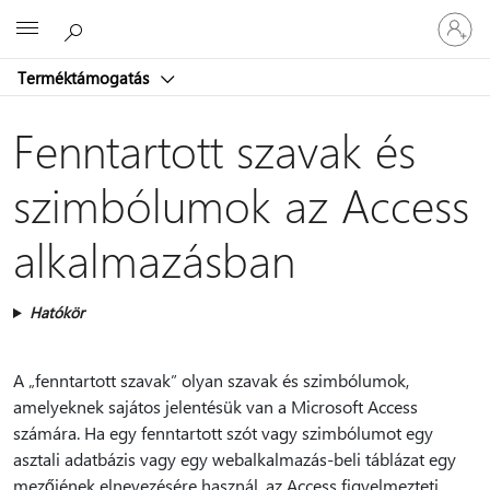
Jelentke
Microsoft
be
a
Terméktámogatás
fiókjába
Fenntartott szavak és
szimbólumok az Access
alkalmazásban
Hatókör
A „fenntartott szavak” olyan szavak és szimbólumok,
amelyeknek sajátos jelentésük van a Microsoft Access
számára. Ha egy fenntartott szót vagy szimbólumot egy
asztali adatbázis vagy egy webalkalmazás-beli táblázat egy
mezőjének elnevezésére használ, az Access figyelmezteti,