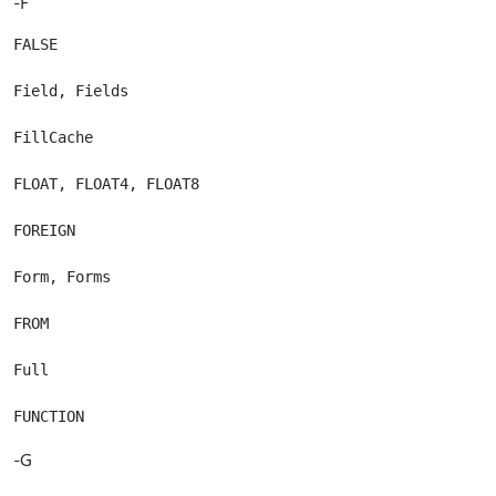
-F
FALSE

Field, Fields

FillCache

FLOAT, FLOAT4, FLOAT8

FOREIGN

Form, Forms

FROM

Full

-G