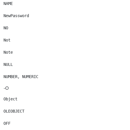
NAME

NewPassword

NO

Not

Note

NULL

-O
Object

OLEOBJECT

OFF
