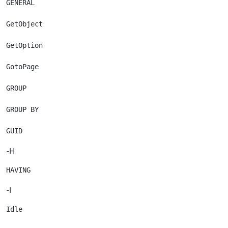
GENERAL

GetObject

GetOption

GotoPage

GROUP

GROUP BY

-H
-I
Idle
