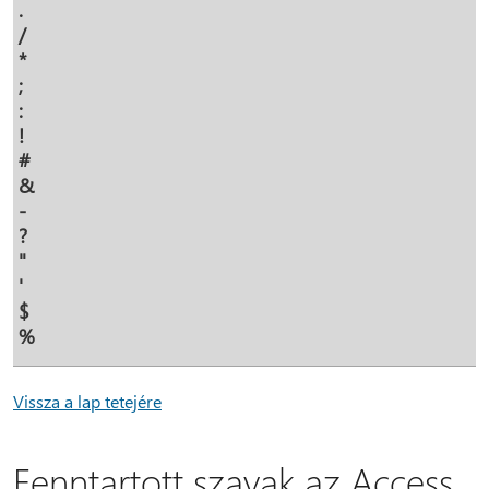
.
/
*
;
:
!
#
&
-
?
"
'
$
%
Vissza a lap tetejére
Fenntartott szavak az Access