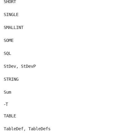
SHORT

SINGLE

SMALLINT

SOME

SQL

StDev, StDevP

STRING

-T
TABLE

TableDef, TableDefs
