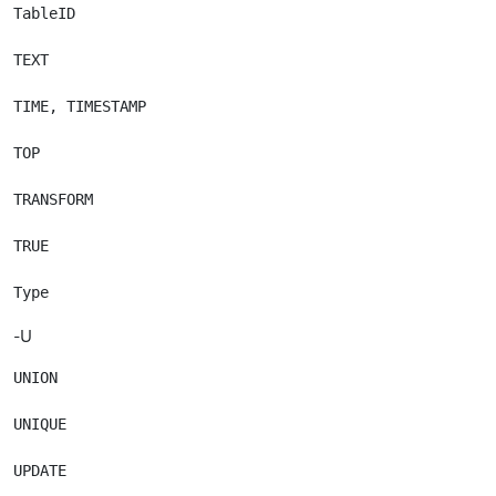
TableID

TEXT

TIME, TIMESTAMP

TOP

TRANSFORM

TRUE

-U
UNION

UNIQUE

UPDATE
