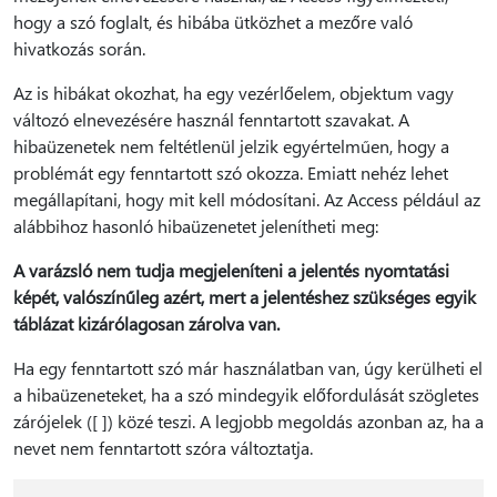
hogy a szó foglalt, és hibába ütközhet a mezőre való
hivatkozás során.
Az is hibákat okozhat, ha egy vezérlőelem, objektum vagy
változó elnevezésére használ fenntartott szavakat. A
hibaüzenetek nem feltétlenül jelzik egyértelműen, hogy a
problémát egy fenntartott szó okozza. Emiatt nehéz lehet
megállapítani, hogy mit kell módosítani. Az Access például az
alábbihoz hasonló hibaüzenetet jelenítheti meg:
A varázsló nem tudja megjeleníteni a jelentés nyomtatási
képét, valószínűleg azért, mert a jelentéshez szükséges egyik
táblázat kizárólagosan zárolva van.
Ha egy fenntartott szó már használatban van, úgy kerülheti el
a hibaüzeneteket, ha a szó mindegyik előfordulását szögletes
zárójelek ([ ]) közé teszi. A legjobb megoldás azonban az, ha a
nevet nem fenntartott szóra változtatja.