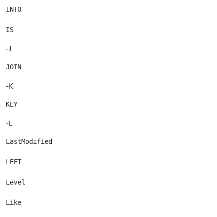
INTO

-J
-K
-L
LastModified

LEFT

Level

Like
