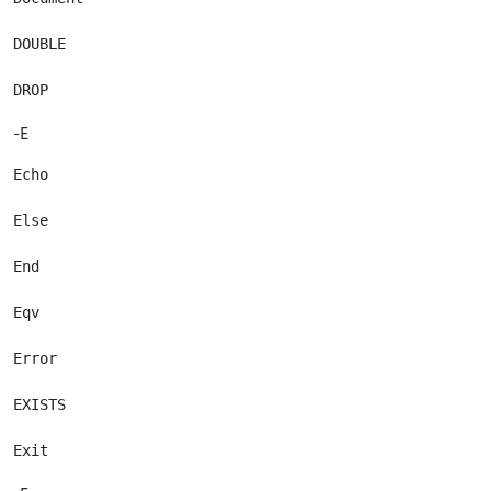
DOUBLE

-E
Echo

Else

End

Eqv

Error

EXISTS
