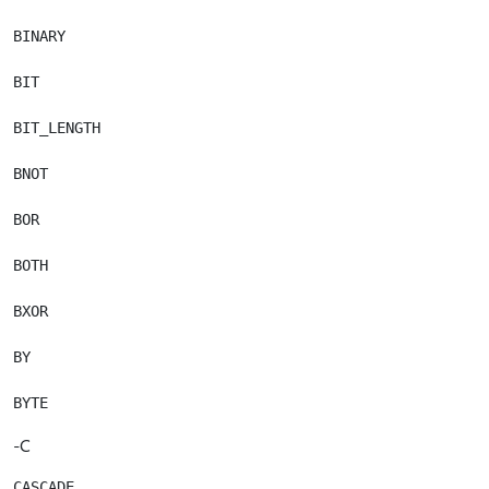
BINARY

BIT

BIT_LENGTH

BNOT

BOR

BOTH

BXOR

BY

-C
CASCADE
