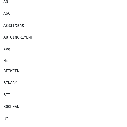
AS

ASC

Assistant

AUTOINCREMENT

-B
BETWEEN

BINARY

BIT

BOOLEAN

BY
