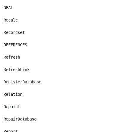
REAL

Recalc

Recordset

REFERENCES

Refresh

RefreshLink

RegisterDatabase

Relation

Repaint

RepairDatabase

Report
