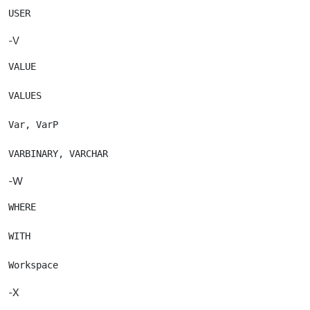
-V
VALUE

VALUES

Var, VarP

-W
WHERE

WITH

-X