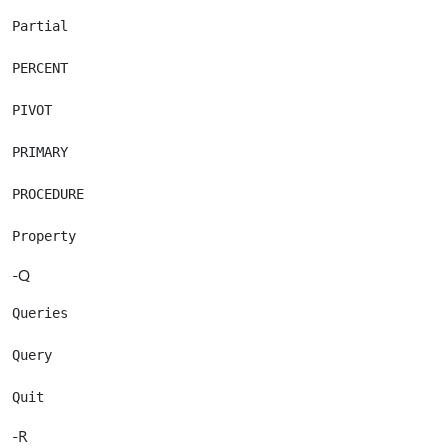
Partial

PERCENT

PIVOT

PRIMARY

PROCEDURE

-Q
Queries

Query

-R