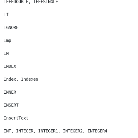
IEEEDOUBLE, IEEESINGLE

If

IGNORE

Imp

IN

INDEX

Index, Indexes

INNER

INSERT

InsertText

INT, INTEGER, INTEGER1, INTEGER2, INTEGER4
