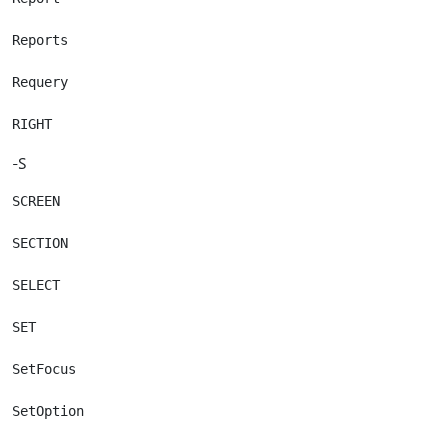
Reports

Requery

-S
SCREEN

SECTION

SELECT

SET

SetFocus

SetOption
