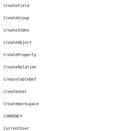
CreateField

CreateGroup

CreateIndex

CreateObject

CreateProperty

CreateRelation

CreateTableDef

CreateUser

CreateWorkspace

CURRENCY
