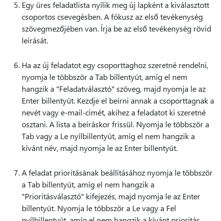
Egy üres feladatlista nyílik meg új lapként a kiválasztott
csoportos csevegésben. A fókusz az első tevékenység
szövegmezőjében van. Írja be az első tevékenység rövid
leírását.
Ha az új feladatot egy csoporttaghoz szeretné rendelni,
nyomja le többször a Tab billentyűt, amíg el nem
hangzik a "Feladatválasztó" szöveg, majd nyomja le az
Enter billentyűt. Kezdje el beírni annak a csoporttagnak a
nevét vagy e-mail-címét, akihez a feladatot ki szeretné
osztani. A lista a beíráskor frissül. Nyomja le többször a
Tab vagy a Le nyílbillentyűt, amíg el nem hangzik a
kívánt név, majd nyomja le az Enter billentyűt.
A feladat prioritásának beállításához nyomja le többször
a Tab billentyűt, amíg el nem hangzik a
"Prioritásválasztó" kifejezés, majd nyomja le az Enter
billentyűt. Nyomja le többször a Le vagy a Fel
nyílbillentyűt, amíg el nem hangzik a kívánt prioritás,