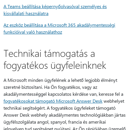
A Teams beállítása képernyőolvasóval személyes és
kisvállalati használatra
Az eszköz beállítása a Microsoft 365 akadálymentességi
funkcióival való használathoz
Technikai támogatás a
fogyatékos ügyfeleinknek
A Microsoft minden ügyfelének a lehető legjobb élményt
szeretné biztosítani. Ha Ön fogyatékos, vagy az
akadálymentességgel kapcsolatos kérdése van, keresse fel a
fogyatékosokat támogató Microsoft Answer Desk
webhelyet
technikai segítségért. A fogyatékos ügyfeleket támogató
Answer Desk webhely akadálymentes technológiákban jártas
ügyfélszolgálata angol, spanyol, francia és amerikai
jelnyelven tud segítséget nyújtani. Az Ön régiójában üzemelő