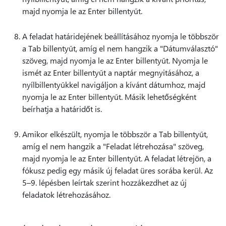
majd nyomja le az Enter billentyűt.
A feladat határidejének beállításához nyomja le többször
a Tab billentyűt, amíg el nem hangzik a "Dátumválasztó"
szöveg, majd nyomja le az Enter billentyűt. Nyomja le
ismét az Enter billentyűt a naptár megnyitásához, a
nyílbillentyűkkel navigáljon a kívánt dátumhoz, majd
nyomja le az Enter billentyűt. Másik lehetőségként
beírhatja a határidőt is.
Amikor elkészült, nyomja le többször a Tab billentyűt,
amíg el nem hangzik a "Feladat létrehozása" szöveg,
majd nyomja le az Enter billentyűt. A feladat létrejön, a
fókusz pedig egy másik új feladat üres sorába kerül. Az
5–9. lépésben leírtak szerint hozzákezdhet az új
feladatok létrehozásához.