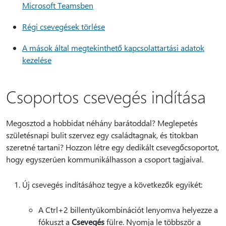
Microsoft Teamsben
Régi csevegések törlése
A mások által megtekinthető kapcsolattartási adatok
kezelése
Csoportos csevegés indítása
Megosztod a hobbidat néhány barátoddal? Meglepetés
születésnapi bulit szervez egy családtagnak, és titokban
szeretné tartani? Hozzon létre egy dedikált csevegőcsoportot,
hogy egyszerűen kommunikálhasson a csoport tagjaival.
Új csevegés indításához tegye a következők egyikét:
A Ctrl+2 billentyűkombinációt lenyomva helyezze a
fókuszt a
Csevegés
fülre. Nyomja le többször a