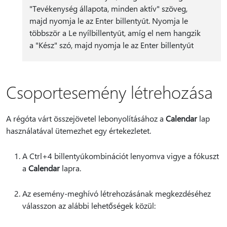
"Tevékenység állapota, minden aktív" szöveg,
majd nyomja le az Enter billentyűt. Nyomja le
többször a Le nyílbillentyűt, amíg el nem hangzik
a "Kész" szó, majd nyomja le az Enter billentyűt
Csoportesemény létrehozása
A régóta várt összejövetel lebonyolításához a
Calendar
lap
használatával ütemezhet egy értekezletet.
A Ctrl+4 billentyűkombinációt lenyomva vigye a fókuszt
a
Calendar
lapra.
Az esemény-meghívó létrehozásának megkezdéséhez
válasszon az alábbi lehetőségek közül: