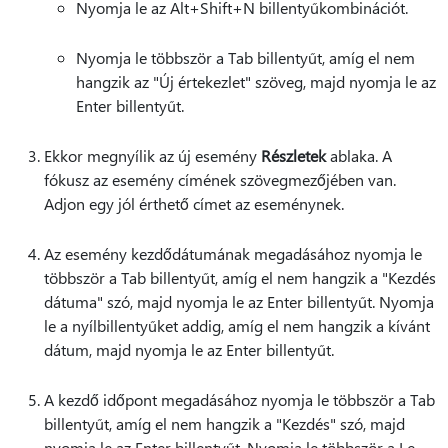
Nyomja le az Alt+Shift+N billentyűkombinációt.
Nyomja le többször a Tab billentyűt, amíg el nem
hangzik az "Új értekezlet" szöveg, majd nyomja le az
Enter billentyűt.
Ekkor megnyílik az új esemény
Részletek
ablaka. A
fókusz az esemény címének szövegmezőjében van.
Adjon egy jól érthető címet az eseménynek.
Az esemény kezdődátumának megadásához nyomja le
többször a Tab billentyűt, amíg el nem hangzik a "Kezdés
dátuma" szó, majd nyomja le az Enter billentyűt. Nyomja
le a nyílbillentyűket addig, amíg el nem hangzik a kívánt
dátum, majd nyomja le az Enter billentyűt.
A kezdő időpont megadásához nyomja le többször a Tab
billentyűt, amíg el nem hangzik a "Kezdés" szó, majd
nyomja le az Enter billentyűt. Nyomja le többször a Le