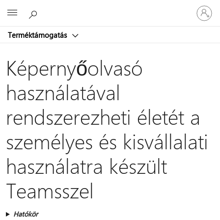
Jelentke
Microsoft
be
a
Terméktámogatás
fiókjába
Képernyőolvasó
használatával
rendszerezheti életét a
személyes és kisvállalati
használatra készült
Teamsszel
Hatókör