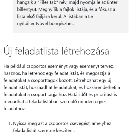
hangzik a "Files tab" név, majd nyomja le az Enter
billentyűt. Megnyílik a fájlok listája, és a fókusz a
lista első fájljára kerül. A listában a Le
nyílbillentyűvel böngészhet.
Új feladatlista létrehozása
Ha például csoportos eseményt vagy eseményt tervez,
hasznos, ha létrehoz egy feladatlistát, és megosztja a
feladatokat a csoporttagok között. Létrehozhat egy új
feladatlistát, hozzáadhat feladatokat, és hozzárendelheti a
feladatokat a csoport tagjaihoz. Határidőt és prioritást is
megadhat a feladatlistában szereplő minden egyes
feladathoz.
Nyissa meg azt a csoportos csevegést, amelyhez
feladatlistát szeretne készíteni.