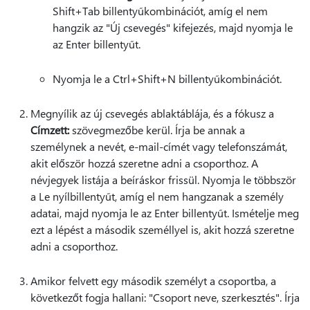
Shift+Tab billentyűkombinációt, amíg el nem
hangzik az "Új csevegés" kifejezés, majd nyomja le
az Enter billentyűt.
Nyomja le a Ctrl+Shift+N billentyűkombinációt.
Megnyílik az új csevegés ablaktáblája, és a fókusz a
Címzett:
szövegmezőbe kerül. Írja be annak a
személynek a nevét, e-mail-címét vagy telefonszámát,
akit először hozzá szeretne adni a csoporthoz. A
névjegyek listája a beíráskor frissül. Nyomja le többször
a Le nyílbillentyűt, amíg el nem hangzanak a személy
adatai, majd nyomja le az Enter billentyűt. Ismételje meg
ezt a lépést a második személlyel is, akit hozzá szeretne
adni a csoporthoz.
Amikor felvett egy második személyt a csoportba, a
következőt fogja hallani: "Csoport neve, szerkesztés". Írja