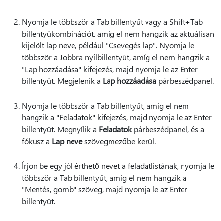
Nyomja le többször a Tab billentyűt vagy a Shift+Tab
billentyűkombinációt, amíg el nem hangzik az aktuálisan
kijelölt lap neve, például "Csevegés lap". Nyomja le
többször a Jobbra nyílbillentyűt, amíg el nem hangzik a
"Lap hozzáadása" kifejezés, majd nyomja le az Enter
billentyűt. Megjelenik a
Lap hozzáadása
párbeszédpanel.
Nyomja le többször a Tab billentyűt, amíg el nem
hangzik a "Feladatok" kifejezés, majd nyomja le az Enter
billentyűt. Megnyílik a
Feladatok
párbeszédpanel, és a
fókusz a
Lap neve
szövegmezőbe kerül.
Írjon be egy jól érthető nevet a feladatlistának, nyomja le
többször a Tab billentyűt, amíg el nem hangzik a
"Mentés, gomb" szöveg, majd nyomja le az Enter
billentyűt.