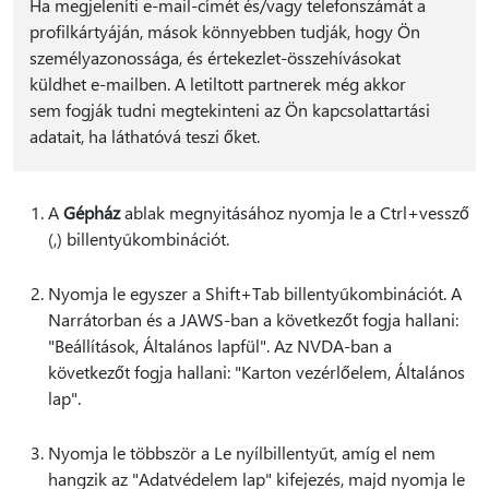
Ha megjeleníti e-mail-címét és/vagy telefonszámát a
profilkártyáján, mások könnyebben tudják, hogy Ön
személyazonossága, és értekezlet-összehívásokat
küldhet e-mailben. A letiltott partnerek még akkor
sem fogják tudni megtekinteni az Ön kapcsolattartási
adatait, ha láthatóvá teszi őket.
A
Gépház
ablak megnyitásához nyomja le a Ctrl+vessző
(,) billentyűkombinációt.
Nyomja le egyszer a Shift+Tab billentyűkombinációt. A
Narrátorban és a JAWS-ban a következőt fogja hallani:
"Beállítások, Általános lapfül". Az NVDA-ban a
következőt fogja hallani: "Karton vezérlőelem, Általános
lap".
Nyomja le többször a Le nyílbillentyűt, amíg el nem
hangzik az "Adatvédelem lap" kifejezés, majd nyomja le