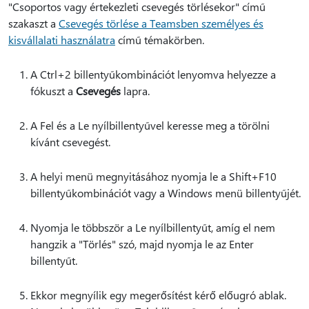
"Csoportos vagy értekezleti csevegés törlésekor" című
szakaszt a
Csevegés törlése a Teamsben személyes és
kisvállalati használatra
című témakörben.
A Ctrl+2 billentyűkombinációt lenyomva helyezze a
fókuszt a
Csevegés
lapra.
A Fel és a Le nyílbillentyűvel keresse meg a törölni
kívánt csevegést.
A helyi menü megnyitásához nyomja le a Shift+F10
billentyűkombinációt vagy a Windows menü billentyűjét.
Nyomja le többször a Le nyílbillentyűt, amíg el nem
hangzik a "Törlés" szó, majd nyomja le az Enter
billentyűt.
Ekkor megnyílik egy megerősítést kérő előugró ablak.