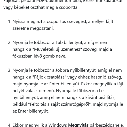
Fájlokat, például PDF-dokumentumokat, Excel-munkalapokat
vagy képeket oszthat meg a csoporttal.
Nyissa meg azt a csoportos csevegést, amellyel fájlt
szeretne megosztani.
Nyomja le többször a Tab billentyűt, amíg el nem
hangzik a "Műveletek új üzenethez" szöveg, majd a
fókuszban lévő gomb neve.
Nyomja le többször a Jobbra nyílbillentyűt, amíg el nem
hangzik a "Fájlok csatolása" vagy ehhez hasonló szöveg,
majd nyomja le az Enter billentyűt. Ekkor megnyílik a fájl
helyét választó menü. Nyomja le többször a Le
nyílbillentyűt, amíg el nem hangzik a kívánt beállítás,
például "Feltöltés a saját számítógépről", majd nyomja le
az Enter billentyűt.
Ekkor megnyílik a Windows
Megnyitás
párbeszédpanele.