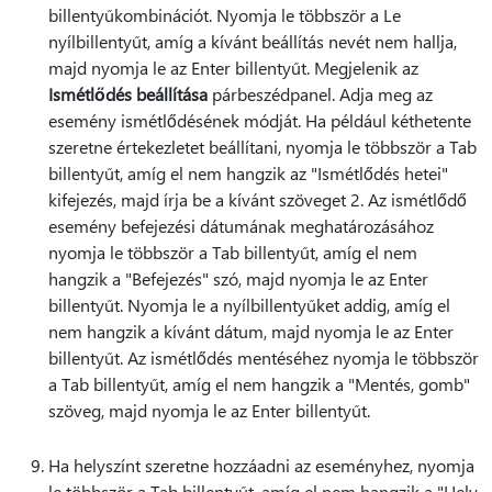
billentyűkombinációt. Nyomja le többször a Le
nyílbillentyűt, amíg a kívánt beállítás nevét nem hallja,
majd nyomja le az Enter billentyűt. Megjelenik az
Ismétlődés beállítása
párbeszédpanel. Adja meg az
esemény ismétlődésének módját. Ha például kéthetente
szeretne értekezletet beállítani, nyomja le többször a Tab
billentyűt, amíg el nem hangzik az "Ismétlődés hetei"
kifejezés, majd írja be a kívánt szöveget 2. Az ismétlődő
esemény befejezési dátumának meghatározásához
nyomja le többször a Tab billentyűt, amíg el nem
hangzik a "Befejezés" szó, majd nyomja le az Enter
billentyűt. Nyomja le a nyílbillentyűket addig, amíg el
nem hangzik a kívánt dátum, majd nyomja le az Enter
billentyűt. Az ismétlődés mentéséhez nyomja le többször
a Tab billentyűt, amíg el nem hangzik a "Mentés, gomb"
szöveg, majd nyomja le az Enter billentyűt.
Ha helyszínt szeretne hozzáadni az eseményhez, nyomja
le többször a Tab billentyűt, amíg el nem hangzik a "Hely