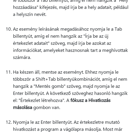
hozzáadása" kifejezés, majd írja be a hely adatait, például
a helyszín nevét.
Az esemény leírásának megadásához nyomja le a Tab
billentyűt, amíg el nem hangzik az "Írja be az új
értekezlet adatait" szöveg, majd írja be azokat az
információkat, amelyeket hasznosnak tart a meghívottak
számára.
Ha készen áll, mentse az eseményt. Ehhez nyomja le
többször a Shift+Tab billentyűkombinációt, amíg el nem
hangzik a "Mentés gomb" szöveg, majd nyomja le az
Enter billentyűt. A következő szöveghez hasonló hangzik
el: "Értekezlet létrehozva". A
fókusz a Hivatkozás
másolása
gombon van.
Nyomja le az Enter billentyűt. Az értekezletre mutató
hivatkozást a program a vágólapra másolja. Most már