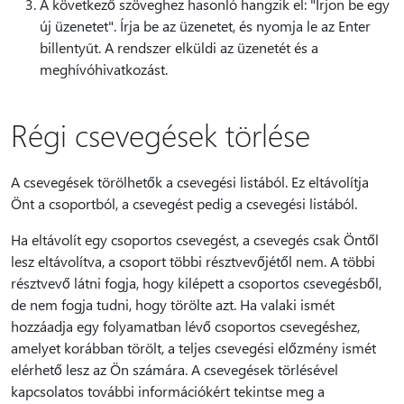
A következő szöveghez hasonló hangzik el: "Írjon be egy
új üzenetet". Írja be az üzenetet, és nyomja le az Enter
billentyűt. A rendszer elküldi az üzenetét és a
meghívóhivatkozást.
Régi csevegések törlése
A csevegések törölhetők a csevegési listából. Ez eltávolítja
Önt a csoportból, a csevegést pedig a csevegési listából.
Ha eltávolít egy csoportos csevegést, a csevegés csak Öntől
lesz eltávolítva, a csoport többi résztvevőjétől nem. A többi
résztvevő látni fogja, hogy kilépett a csoportos csevegésből,
de nem fogja tudni, hogy törölte azt. Ha valaki ismét
hozzáadja egy folyamatban lévő csoportos csevegéshez,
amelyet korábban törölt, a teljes csevegési előzmény ismét
elérhető lesz az Ön számára. A csevegések törlésével
kapcsolatos további információkért tekintse meg a