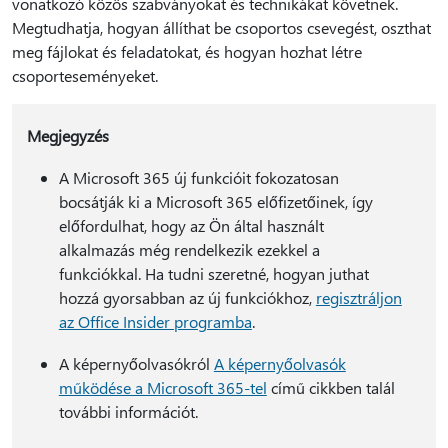
vonatkozó közös szabványokat és technikákat követnek.
Megtudhatja, hogyan állíthat be csoportos csevegést, oszthat
meg fájlokat és feladatokat, és hogyan hozhat létre
csoporteseményeket.
Megjegyzés
A Microsoft 365 új funkcióit fokozatosan
bocsátják ki a Microsoft 365 előfizetőinek, így
előfordulhat, hogy az Ön által használt
alkalmazás még rendelkezik ezekkel a
funkciókkal. Ha tudni szeretné, hogyan juthat
hozzá gyorsabban az új funkciókhoz,
regisztráljon
az Office Insider programba
.
A képernyőolvasókról
A képernyőolvasók
működése a Microsoft 365-tel
című cikkben talál
további információt.