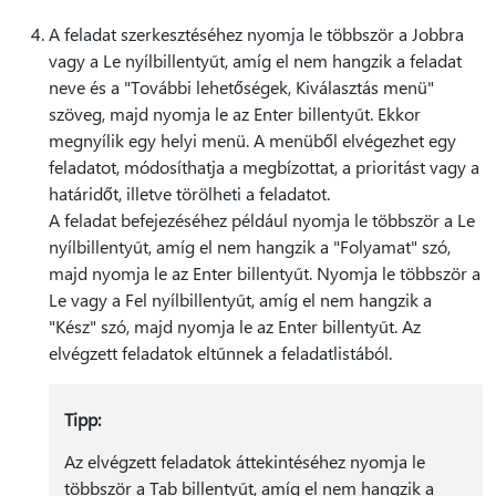
A feladat szerkesztéséhez nyomja le többször a Jobbra
vagy a Le nyílbillentyűt, amíg el nem hangzik a feladat
neve és a "További lehetőségek, Kiválasztás menü"
szöveg, majd nyomja le az Enter billentyűt. Ekkor
megnyílik egy helyi menü. A menüből elvégezhet egy
feladatot, módosíthatja a megbízottat, a prioritást vagy a
határidőt, illetve törölheti a feladatot.
A feladat befejezéséhez például nyomja le többször a Le
nyílbillentyűt, amíg el nem hangzik a "Folyamat" szó,
majd nyomja le az Enter billentyűt. Nyomja le többször a
Le vagy a Fel nyílbillentyűt, amíg el nem hangzik a
"Kész" szó, majd nyomja le az Enter billentyűt. Az
elvégzett feladatok eltűnnek a feladatlistából.
Tipp:
Az elvégzett feladatok áttekintéséhez nyomja le
többször a Tab billentyűt, amíg el nem hangzik a