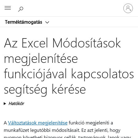
Jelentke
Microsoft
be
a
Terméktámogatás
fiókjába
Az Excel Módosítások
megjelenítése
funkciójával kapcsolatos
segítség kérése
Hatókör
A
Változtatások megjelenítése
funkció megjeleníti a
munkafüzet legutóbbi módosításait. Ez azt jelenti, hogy
nyomon követheti bizonyos cellák, tartományok, lapok vagy