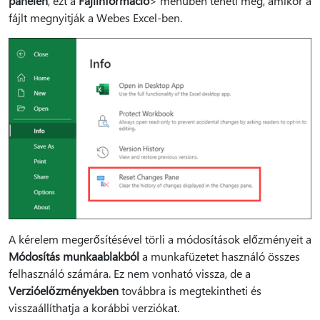
panelen
, ezt a
Fájlinformáció
> menüben teheti meg, amikor a
fájlt megnyitják a Webes Excel-ben.
A kérelem megerősítésével törli a módosítások előzményeit a
Módosítás munkaablakból
a munkafüzetet használó összes
felhasználó számára. Ez nem vonható vissza, de a
Verzióelőzményekben
továbbra is megtekintheti és
visszaállíthatja a korábbi verziókat.