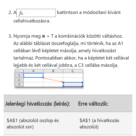
A
kattintson a módosítani kívánt
cellahivatkozásra.
Nyomja meg
+ T a kombinációk közötti váltáshoz.
Az alábbi táblázat összefoglalja, mi történik, ha az A1
cellában lévő képletet másolja, amely hivatkozást
tartalmaz. Pontosabban akkor, ha a képletet két cellával
lejjebb és két cellával jobbra, a C3 cellába másolja.
Jelenlegi hivatkozás (leírás):
Erre változik:
$A$1 (abszolút oszlop és
$A$1 (a hivatkozás
abszolút sor)
abszolút)