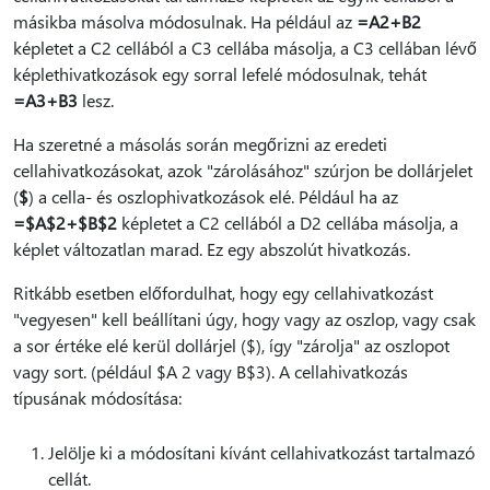
másikba másolva módosulnak. Ha például az
=A2+B2
képletet a C2 cellából a C3 cellába másolja, a C3 cellában lévő
képlethivatkozások egy sorral lefelé módosulnak, tehát
=A3+B3
lesz.
Ha szeretné a másolás során megőrizni az eredeti
cellahivatkozásokat, azok "zárolásához" szúrjon be dollárjelet
(
$
) a cella- és oszlophivatkozások elé. Például ha az
=$A$2+$B$2
képletet a C2 cellából a D2 cellába másolja, a
képlet változatlan marad. Ez egy abszolút hivatkozás.
Ritkább esetben előfordulhat, hogy egy cellahivatkozást
"vegyesen" kell beállítani úgy, hogy vagy az oszlop, vagy csak
a sor értéke elé kerül dollárjel ($), így "zárolja" az oszlopot
vagy sort. (például $A 2 vagy B$3). A cellahivatkozás
típusának módosítása:
Jelölje ki a módosítani kívánt cellahivatkozást tartalmazó
cellát.