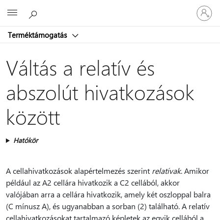
Jelentke
Microsoft
be
a
Terméktámogatás
fiókjába
Váltás a relatív és
abszolút hivatkozások
között
Hatókör
A cellahivatkozások alapértelmezés szerint
relatívak
. Amikor
például az A2 cellára hivatkozik a C2 cellából, akkor
valójában arra a cellára hivatkozik, amely két oszloppal balra
(C mínusz A), és ugyanabban a sorban (2) található. A relatív
cellahivatkozásokat tartalmazó képletek az egyik cellából a