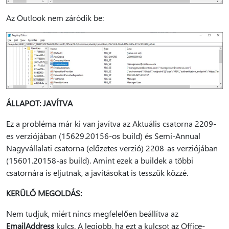
Az Outlook nem záródik be:
ÁLLAPOT: JAVÍTVA
Ez a probléma már ki van javítva az Aktuális csatorna 2209-
es verziójában (15629.20156-os build) és Semi-Annual
Nagyvállalati csatorna (előzetes verzió) 2208-as verziójában
(15601.20158-as build). Amint ezek a buildek a többi
csatornára is eljutnak, a javításokat is tesszük közzé.
KERÜLŐ MEGOLDÁS:
Nem tudjuk, miért nincs megfelelően beállítva az
EmailAddress
kulcs. A legjobb, ha ezt a kulcsot az Office-