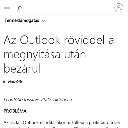
Jelentke
Microsoft
be
a
Terméktámogatás
fiókjába
Az Outlook röviddel a
megnyitása után
bezárul
Hatókör
Legutóbb frissítve: 2022. október 5.
PROBLÉMA
Az asztali Outlook elindításakor az túllépi a profil betöltését