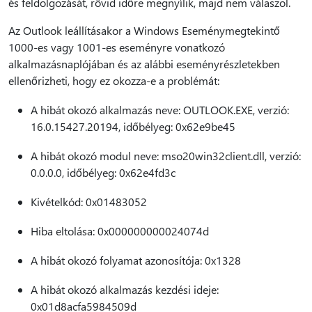
és feldolgozását, rövid időre megnyílik, majd nem válaszol.
Az Outlook leállításakor a Windows Eseménymegtekintő
1000-es vagy 1001-es eseményre vonatkozó
alkalmazásnaplójában és az alábbi eseményrészletekben
ellenőrizheti, hogy ez okozza-e a problémát:
A hibát okozó alkalmazás neve: OUTLOOK.EXE, verzió:
16.0.15427.20194, időbélyeg: 0x62e9be45
A hibát okozó modul neve: mso20win32client.dll, verzió:
0.0.0.0, időbélyeg: 0x62e4fd3c
Kivételkód: 0x01483052
Hiba eltolása: 0x000000000024074d
A hibát okozó folyamat azonosítója: 0x1328
A hibát okozó alkalmazás kezdési ideje:
0x01d8acfa5984509d