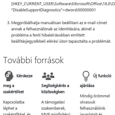
[HKEY_CURRENT_USER\Software\Microsoft\Office\16.0\Ou
"DisableSupportDiagnostics"=dword:00000001
Megpróbálhatja manuálisan beállítani az e-mail-címet
annak a felhasználónak az identitására, akinél a
probléma a fenti hibaleírásokban említett
beállításjegyzékbeli elérési úton tapasztalta a problémát.
További források
Kérdezze
Új funkció
meg a
Segítségkérés a
ajánlása
szakértőket
közösségben
Mindig örömmel
Kapcsolatba
A támogatási
olvassuk
léphet a
szakemberek,
felhasználóink
szakértőkkel, és
MVP minősítésű
javaslatait és