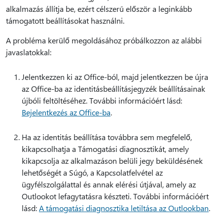
alkalmazás állítja be, ezért célszerű először a leginkább
támogatott beállításokat használni.
A probléma kerülő megoldásához próbálkozzon az alábbi
javaslatokkal:
Jelentkezzen ki az Office-ból, majd jelentkezzen be újra
az Office-ba az identitásbeállításjegyzék beállításainak
újbóli feltöltéséhez. További információért lásd:
Bejelentkezés az Office-ba
.
Ha az identitás beállítása továbbra sem megfelelő,
kikapcsolhatja a Támogatási diagnosztikát, amely
kikapcsolja az alkalmazáson belüli jegy beküldésének
lehetőségét a Súgó, a Kapcsolatfelvétel az
ügyfélszolgálattal és annak elérési útjával, amely az
Outlookot lefagytatásra készteti. További információért
lásd:
A támogatási diagnosztika letiltása az Outlookban
.