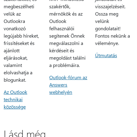
megbeszélheti
szakértők,
visszajelzéseit.
velük az
mérnökök és az
Ossza meg
Outlookra
Outlook
velünk
vonatkozó
felhasználói
gondolatait!
legújabb híreket,
segítenek Önnek
Fontos nekünk a
frissítéseket és
megválaszolni a
véleménye.
ajánlott
kérdéseit és
Útmutatás
eljárásokat,
megoldást találni
valamint
a problémáira.
elolvashatja a
Outlook-fórum az
blogunkat.
Answers
Az Outlook
webhelyén
technikai
közössége
Lásd még