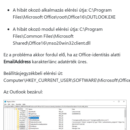
A hibát okozó alkalmazás elérési útja: C:\Program
Files\Microsoft Office\root\Office16\OUTLOOK.EXE
A hibát okozó modul elérési útja: C:\Program
Files\Common Files\Microsoft
Shared\Office16\mso20win32client.dll
Ez a probléma akkor fordul elő, ha az Office-identitás alatti
EmailAddress
karakterlánc adatérték üres.
Beállításjegyzékbeli elérési út:
Computer\HKEY_CURRENT_USER\SOFTWARE\Microsoft\Office\1
Az Outlook bezárul: