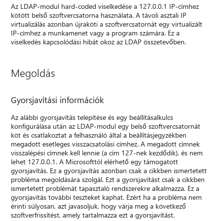
Az LDAP-modul hard-coded viselkedése a 127.0.0.1 IP-címhez
kötött belső szoftvercsatorna használata. A távoli asztali IP
virtualizálás azonban újraköti a szoftvercsatornát egy virtualizált
IP-címhez a munkamenet vagy a program számára. Ez a
viselkedés kapcsolódási hibát okoz az LDAP összetevőben.
Megoldás
Gyorsjavítási információk
Az alábbi gyorsjavítás telepítése és egy beállításalkulcs
konfigurálása után az LDAP-modul egy belső szoftvercsatornát
köt és csatlakoztat a felhasználó által a beállításjegyzékben
megadott esetleges visszacsatolási címhez. A megadott címnek
visszalépési címnek kell lennie (a cím 127-nek kezdődik), és nem
lehet 127.0.0.1. A Microsofttól elérhető egy támogatott
gyorsjavítás. Ez a gyorsjavítás azonban csak a cikkben ismertetett
probléma megoldására szolgál. Ezt a gyorsjavítást csak a cikkben
ismertetett problémát tapasztaló rendszerekre alkalmazza. Ez a
gyorsjavítás további teszteket kaphat. Ezért ha a probléma nem
érinti súlyosan, azt javasoljuk, hogy várja meg a következő
szoftverfrissítést, amely tartalmazza ezt a gyorsjavítást.