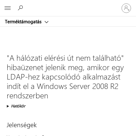
Jelentke
Microsoft
be
a
Terméktámogatás
fiókjába
"A hálózati elérési út nem található"
hibaüzenet jelenik meg, amikor egy
LDAP-hez kapcsolódó alkalmazást
indít el a Windows Server 2008 R2
rendszerben
Hatókör
Jelenségek