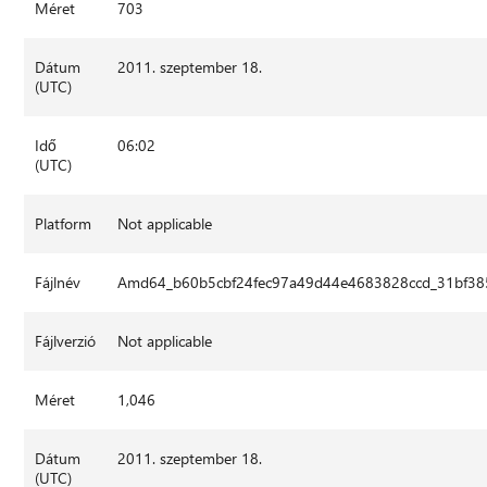
Méret
703
Dátum
2011. szeptember 18.
(UTC)
Idő
06:02
(UTC)
Platform
Not applicable
Fájlnév
Amd64_b60b5cbf24fec97a49d44e4683828ccd_31bf385
Fájlverzió
Not applicable
Méret
1,046
Dátum
2011. szeptember 18.
(UTC)