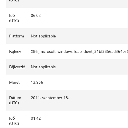
Idő
06:02
(UTC)
Platform
Not applicable
Fájlnév
X86_microsoft-windows-ldap-client_31bf3856ad364e3
Fájlverzió
Not applicable
Méret
13,956
Dátum
2011. szeptember 18.
(UTC)
Idő
01:42
(UTC)