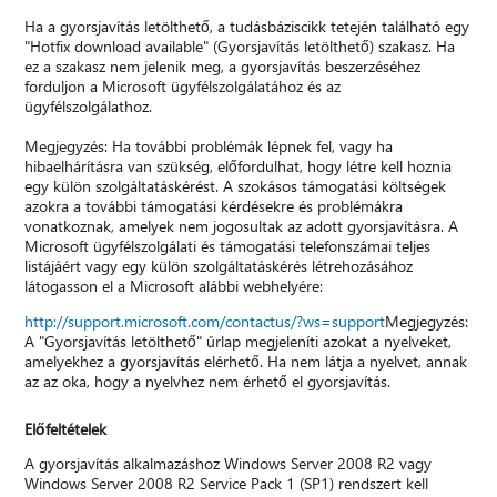
Ha a gyorsjavítás letölthető, a tudásbáziscikk tetején található egy
"Hotfix download available" (Gyorsjavítás letölthető) szakasz. Ha
ez a szakasz nem jelenik meg, a gyorsjavítás beszerzéséhez
forduljon a Microsoft ügyfélszolgálatához és az
ügyfélszolgálathoz.
Megjegyzés: Ha további problémák lépnek fel, vagy ha
hibaelhárításra van szükség, előfordulhat, hogy létre kell hoznia
egy külön szolgáltatáskérést. A szokásos támogatási költségek
azokra a további támogatási kérdésekre és problémákra
vonatkoznak, amelyek nem jogosultak az adott gyorsjavításra. A
Microsoft ügyfélszolgálati és támogatási telefonszámai teljes
listájáért vagy egy külön szolgáltatáskérés létrehozásához
látogasson el a Microsoft alábbi webhelyére:
http://support.microsoft.com/contactus/?ws=support
Megjegyzés:
A "Gyorsjavítás letölthető" űrlap megjeleníti azokat a nyelveket,
amelyekhez a gyorsjavítás elérhető. Ha nem látja a nyelvet, annak
az az oka, hogy a nyelvhez nem érhető el gyorsjavítás.
Előfeltételek
A gyorsjavítás alkalmazáshoz Windows Server 2008 R2 vagy
Windows Server 2008 R2 Service Pack 1 (SP1) rendszert kell