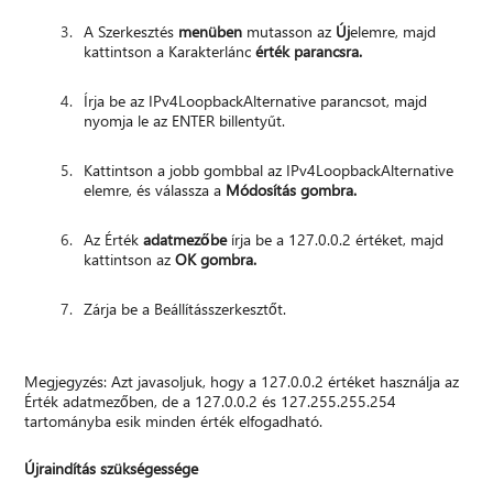
A Szerkesztés
menüben
mutasson az
Új
elemre, majd
kattintson a Karakterlánc
érték parancsra.
Írja be az IPv4LoopbackAlternative parancsot, majd
nyomja le az ENTER billentyűt.
Kattintson a jobb gombbal az IPv4LoopbackAlternative
elemre, és válassza a
Módosítás gombra.
Az Érték
adatmezőbe
írja be a 127.0.0.2 értéket, majd
kattintson az
OK gombra.
Zárja be a Beállításszerkesztőt.
Megjegyzés: Azt javasoljuk, hogy a 127.0.0.2 értéket használja az
Érték adatmezőben, de a 127.0.0.2 és 127.255.255.254
tartományba esik minden érték elfogadható.
Újraindítás szükségessége