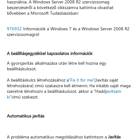
használnia. A Windows Server 2008 R2 szervizcsomag
beszerzéséről a következő cikkszámra kattintva olvashat
bővebben a Microsoft Tudásbázisban:
976932
Információk a Windows 7 és a Windows Server 2008 R2
szervizcsomagról
A beállításjegyzékkel kapcsolatos információk
A gyorsjavítás alkalmazása után létre kell hoznia egy
beállításkulcsot.
A beállításkulcs létrehozásához a
"Fix it for me"
(Javítás saját
létrehozására) című szakaszra kell átmenni. Ha inkább saját maga
szeretné létrehozni a beállításkulcsot, akkor a "Hadd
javítsam
ki"
című szakaszt.
Automatikus javítás
A probléma automatikus megoldásához kattintson a
Javítás