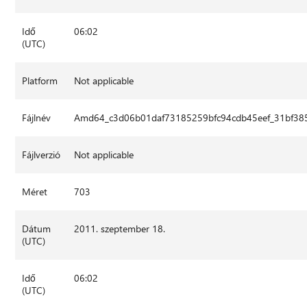
Idő
06:02
(UTC)
Platform
Not applicable
Fájlnév
Amd64_c3d06b01daf73185259bfc94cdb45eef_31bf385
Fájlverzió
Not applicable
Méret
703
Dátum
2011. szeptember 18.
(UTC)
Idő
06:02
(UTC)