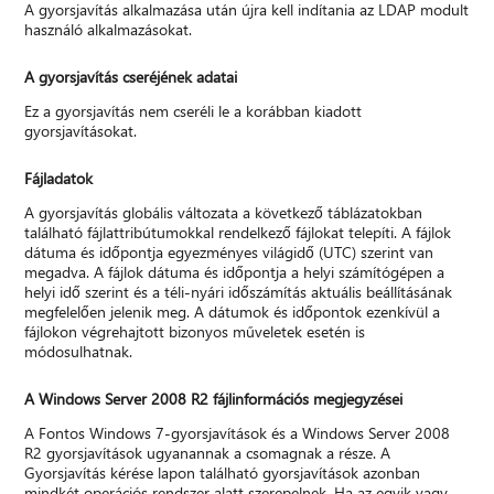
A gyorsjavítás alkalmazása után újra kell indítania az LDAP modult
használó alkalmazásokat.
A gyorsjavítás cseréjének adatai
Ez a gyorsjavítás nem cseréli le a korábban kiadott
gyorsjavításokat.
Fájladatok
A gyorsjavítás globális változata a következő táblázatokban
található fájlattribútumokkal rendelkező fájlokat telepíti. A fájlok
dátuma és időpontja egyezményes világidő (UTC) szerint van
megadva. A fájlok dátuma és időpontja a helyi számítógépen a
helyi idő szerint és a téli-nyári időszámítás aktuális beállításának
megfelelően jelenik meg. A dátumok és időpontok ezenkívül a
fájlokon végrehajtott bizonyos műveletek esetén is
módosulhatnak.
A Windows Server 2008 R2 fájlinformációs megjegyzései
A Fontos Windows 7-gyorsjavítások és a Windows Server 2008
R2 gyorsjavítások ugyanannak a csomagnak a része. A
Gyorsjavítás kérése lapon található gyorsjavítások azonban
mindkét operációs rendszer alatt szerepelnek. Ha az egyik vagy