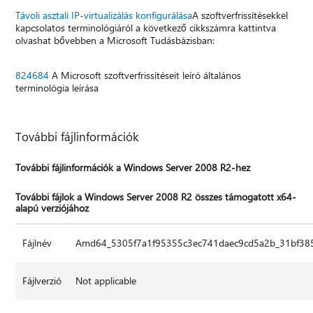
Távoli asztali IP-virtualizálás konfigurálása
A szoftverfrissítésekkel
kapcsolatos terminológiáról a következő cikkszámra kattintva
olvashat bővebben a Microsoft Tudásbázisban:
824684
A Microsoft szoftverfrissítéseit leíró általános
terminológia leírása
További fájlinformációk
További fájlinformációk a Windows Server 2008 R2-hez
További fájlok a Windows Server 2008 R2 összes támogatott x64-
alapú verziójához
Fájlnév
Amd64_5305f7a1f95355c3ec741daec9cd5a2b_31bf385
Fájlverzió
Not applicable