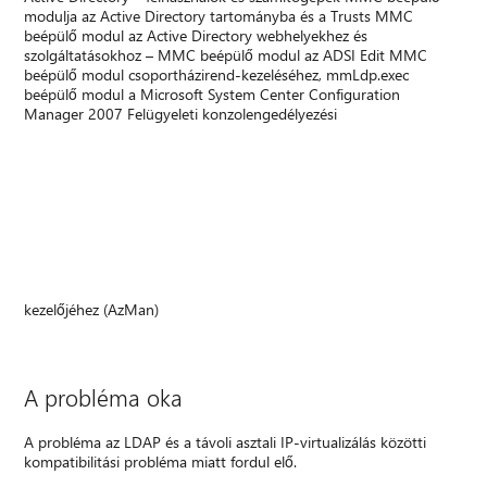
modulja az Active Directory tartományba és a Trusts MMC
beépülő modul az Active Directory webhelyekhez és
szolgáltatásokhoz – MMC beépülő modul az ADSI Edit MMC
beépülő modul csoportházirend-kezeléséhez, mmLdp.exec
beépülő modul a Microsoft System Center Configuration
Manager 2007 Felügyeleti konzolengedélyezési
kezelőjéhez (AzMan)
A probléma oka
A probléma az LDAP és a távoli asztali IP-virtualizálás közötti
kompatibilitási probléma miatt fordul elő.