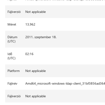
Fájlverzió
Not applicable
Méret
13,962
Dátum
2011. szeptember 18.
(UTC)
Idő
02:16
(UTC)
Platform
Not applicable
Fájlnév
Amd64_microsoft-windows-ldap-client_31bf3856ad36
Fájlverzió
Not applicable