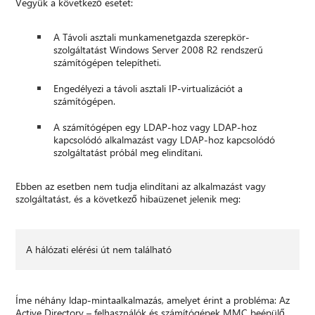
Vegyük a következő esetet:
A Távoli asztali munkamenetgazda szerepkör-
szolgáltatást Windows Server 2008 R2 rendszerű
számítógépen telepítheti.
Engedélyezi a távoli asztali IP-virtualizációt a
számítógépen.
A számítógépen egy LDAP-hoz vagy LDAP-hoz
kapcsolódó alkalmazást vagy LDAP-hoz kapcsolódó
szolgáltatást próbál meg elindítani.
Ebben az esetben nem tudja elindítani az alkalmazást vagy
szolgáltatást, és a következő hibaüzenet jelenik meg:
A hálózati elérési út nem található
Íme néhány ldap-mintaalkalmazás, amelyet érint a probléma: Az
Active Directory – felhasználók és számítógépek MMC beépülő