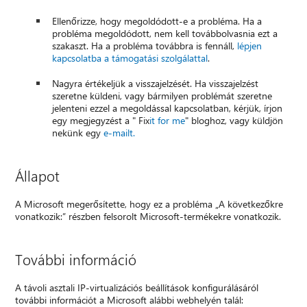
Ellenőrizze, hogy megoldódott-e a probléma. Ha a
probléma megoldódott, nem kell továbbolvasnia ezt a
szakaszt. Ha a probléma továbbra is fennáll,
lépjen
kapcsolatba a támogatási szolgálattal
.
Nagyra értékeljük a visszajelzését. Ha visszajelzést
szeretne küldeni, vagy bármilyen problémát szeretne
jelenteni ezzel a megoldással kapcsolatban, kérjük, írjon
egy megjegyzést a " Fix
it for me
" bloghoz, vagy küldjön
nekünk egy
e-mailt.
Állapot
A Microsoft megerősítette, hogy ez a probléma „A következőkre
vonatkozik:” részben felsorolt Microsoft-termékekre vonatkozik.
További információ
A távoli asztali IP-virtualizációs beállítások konfigurálásáról
további információt a Microsoft alábbi webhelyén talál: