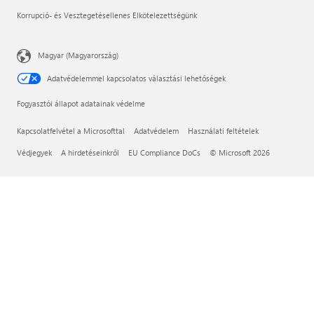
Korrupció- és Vesztegetésellenes Elkötelezettségünk
Magyar (Magyarország)
Adatvédelemmel kapcsolatos választási lehetőségek
Fogyasztói állapot adatainak védelme
Kapcsolatfelvétel a Microsofttal
Adatvédelem
Használati feltételek
Védjegyek
A hirdetéseinkről
EU Compliance DoCs
© Microsoft 2026