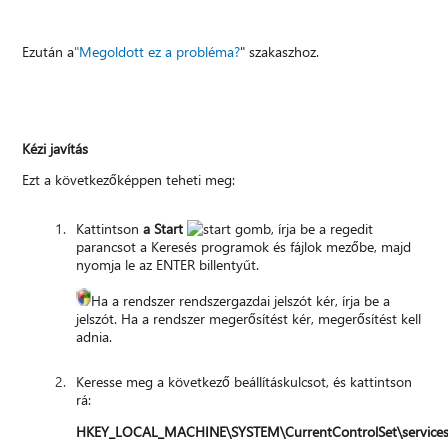
Ezután a
"Megoldott ez a probléma?
" szakaszhoz.
Kézi javítás
Ezt a következőképpen teheti meg:
Kattintson
a Start
, írja be a regedit
parancsot a Keresés programok és fájlok mezőbe, majd
nyomja le az ENTER billentyűt.
Ha a rendszer rendszergazdai jelszót kér, írja be a
jelszót. Ha a rendszer megerősítést kér, megerősítést kell
adnia.
Keresse meg a következő beállításkulcsot, és kattintson
rá:
HKEY_LOCAL_MACHINE\SYSTEM\CurrentControlSet\services