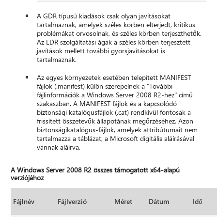
A GDR típusú kiadások csak olyan javításokat
tartalmaznak, amelyek széles körben elterjedt, kritikus
problémákat orvosolnak, és széles körben terjeszthetők.
Az LDR szolgáltatási ágak a széles körben terjesztett
javítások mellett további gyorsjavításokat is
tartalmaznak.
Az egyes környezetek esetében telepített MANIFEST
fájlok
(.manifest) külön szerepelnek a "További
fájlinformációk a Windows Server 2008 R2-hez" című
szakaszban. A MANIFEST fájlok és a kapcsolódó
biztonsági katalógusfájlok (.cat) rendkívül fontosak a
frissített összetevők állapotának megőrzéséhez. Azon
biztonságikatalógus-fájlok, amelyek attribútumait nem
tartalmazza a táblázat, a Microsoft digitális aláírásával
vannak aláírva.
A Windows Server 2008 R2 összes támogatott x64-alapú
verziójához
Fájlnév
Fájlverzió
Méret
Dátum
Idő