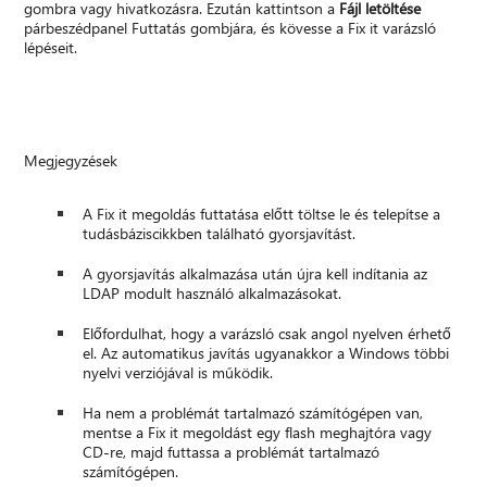
gombra vagy hivatkozásra. Ezután kattintson a
Fájl letöltése
párbeszédpanel Futtatás gombjára, és kövesse a Fix it varázsló
lépéseit.
Megjegyzések
A Fix it megoldás futtatása előtt töltse le és telepítse a
tudásbáziscikkben található gyorsjavítást.
A gyorsjavítás alkalmazása után újra kell indítania az
LDAP modult használó alkalmazásokat.
Előfordulhat, hogy a varázsló csak angol nyelven érhető
el. Az automatikus javítás ugyanakkor a Windows többi
nyelvi verziójával is működik.
Ha nem a problémát tartalmazó számítógépen van,
mentse a Fix it megoldást egy flash meghajtóra vagy
CD-re, majd futtassa a problémát tartalmazó
számítógépen.