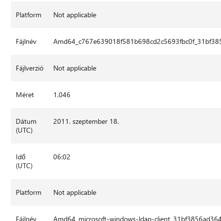
Platform
Not applicable
Fájlnév
Amd64_c767e639018f581b698cd2c5693fbc0f_31bf385
Fájlverzió
Not applicable
Méret
1,046
Dátum
2011. szeptember 18.
(UTC)
Idő
06:02
(UTC)
Platform
Not applicable
Fájlnév
Amd64_microsoft-windows-ldap-client_31bf3856ad36