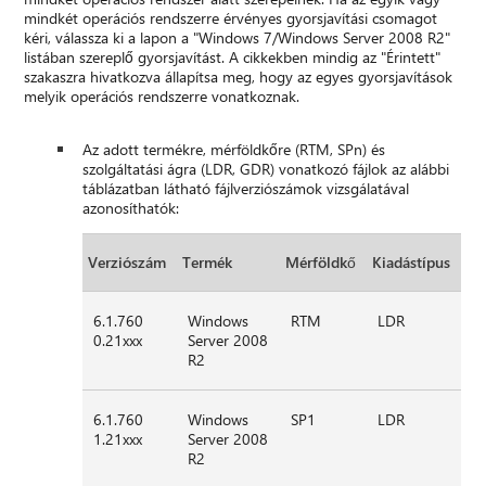
mindkét operációs rendszerre érvényes gyorsjavítási csomagot
kéri, válassza ki a lapon a "Windows 7/Windows Server 2008 R2"
listában szereplő gyorsjavítást. A cikkekben mindig az "Érintett"
szakaszra hivatkozva állapítsa meg, hogy az egyes gyorsjavítások
melyik operációs rendszerre vonatkoznak.
Az adott termékre, mérföldkőre (RTM, SPn) és
szolgáltatási ágra (LDR, GDR) vonatkozó fájlok az alábbi
táblázatban látható fájlverziószámok vizsgálatával
azonosíthatók:
Verziószám
Termék
Mérföldkő
Kiadástípus
6.1.760
Windows
RTM
LDR
0.21xxx
Server 2008
R2
6.1.760
Windows
SP1
LDR
1.21xxx
Server 2008
R2