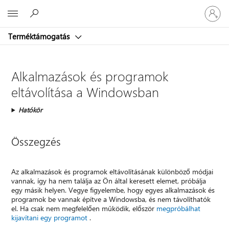
Jelentke
Microsoft
be
a
Terméktámogatás
fiókjába
Alkalmazások és programok
eltávolítása a Windowsban
Hatókör
Összegzés
Az alkalmazások és programok eltávolításának különböző módjai
vannak, így ha nem találja az Ön által keresett elemet, próbálja
egy másik helyen. Vegye figyelembe, hogy egyes alkalmazások és
programok be vannak építve a Windowsba, és nem távolíthatók
el. Ha csak nem megfelelően működik, először
megpróbálhat
kijavítani egy programot
.