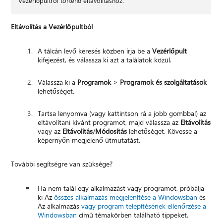
Vezérlőpultról történő eltávolításhoz.
Eltávolítás a Vezérlőpultból
A tálcán levő keresés közben írja be a
Vezérlőpult
kifejezést, és válassza ki azt a találatok közül.
Válassza ki a
Programok
>
Programok és szolgáltatások
lehetőséget.
Tartsa lenyomva (vagy kattintson rá a jobb gombbal) az
eltávolítani kívánt programot, majd válassza az
Eltávolítás
vagy az
Eltávolítás
/
Módosítás
lehetőséget. Kövesse a
képernyőn megjelenő útmutatást.
További segítségre van szüksége?
Ha nem talál egy alkalmazást vagy programot, próbálja
ki Az
összes alkalmazás megjelenítése a Windowsban
és
Az alkalmazás
vagy program telepítésének ellenőrzése a
Windowsban
című témakörben található tippeket.