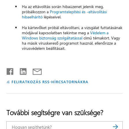
Ha az eltávolítás során hibaüzenet jelenik meg,
próbálkozzon a
Programtelepítési és -eltávolítási
hibaelhárító
lépéseivel.
Ha kártevőket próbál eltávolítani, a vizsgálat futtatásának
módjával kapcsolatban tekintse meg a
Védelem a
Windows biztonság szolgáltatással
című témakört. Vagy
ha másik víruskereső programot használ, ellenőrizze a
vírusvédelem beállításait.
FELIRATKOZÁS RSS-HÍRCSATORNÁKRA
További segítségre van szüksége?