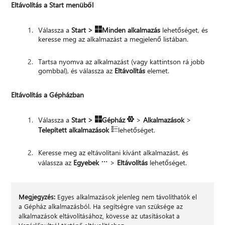
Eltávolítás a Start menüből
Válassza a
Start >
Minden alkalmazás
lehetőséget, és
keresse meg az alkalmazást a megjelenő listában.
Tartsa nyomva az alkalmazást (vagy kattintson rá jobb
gombbal), és válassza az
Eltávolítás
elemet.
Eltávolítás a Gépházban
Válassza a
Start >
Gépház
>
Alkalmazások
>
Telepített alkalmazások
lehetőséget.
Keresse meg az eltávolítani kívánt alkalmazást, és
válassza az
Egyebek
>
Eltávolítás
lehetőséget.
Megjegyzés:
Egyes alkalmazások jelenleg nem távolíthatók el
a Gépház alkalmazásból. Ha segítségre van szüksége az
alkalmazások eltávolításához, kövesse az utasításokat a