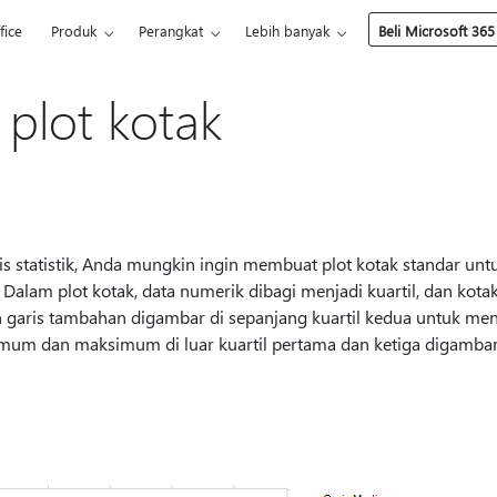
fice
Produk
Perangkat
Lebih banyak
Beli Microsoft 365
plot kotak
is statistik, Anda mungkin ingin membuat plot kotak standar un
 Dalam plot kotak, data numerik dibagi menjadi kuartil, dan kotak
n garis tambahan digambar di sepanjang kuartil kedua untuk me
imum dan maksimum di luar kuartil pertama dan ketiga digambar