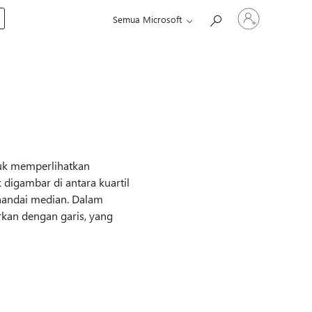
Masuk
Semua Microsoft
ke
akun
Anda
tuk memperlihatkan
 digambar di antara kuartil
nandai median. Dalam
kan dengan garis, yang