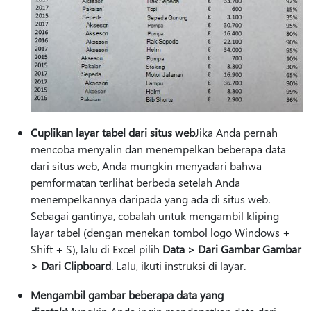
Cuplikan layar tabel dari situs web
Jika Anda pernah
mencoba menyalin dan menempelkan beberapa data
dari situs web, Anda mungkin menyadari bahwa
pemformatan terlihat berbeda setelah Anda
menempelkannya daripada yang ada di situs web.
Sebagai gantinya, cobalah untuk mengambil kliping
layar tabel (dengan menekan tombol logo Windows +
Shift + S), lalu di Excel pilih
Data > Dari Gambar Gambar
> Dari Clipboard
. Lalu, ikuti instruksi di layar.
Mengambil gambar beberapa data yang