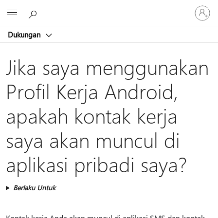
Masuk
Microsoft
ke
akun
Dukungan
Anda
Jika saya menggunakan
Profil Kerja Android,
apakah kontak kerja
saya akan muncul di
aplikasi pribadi saya?
Berlaku Untuk
Kontak kerja Anda akan muncul di aplikasi SMS dan kontak