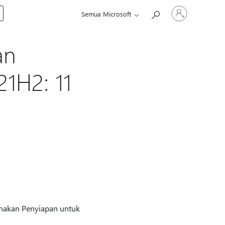
Masuk
Semua Microsoft
ke
akun
Anda
an
21H2: 11
nakan Penyiapan untuk