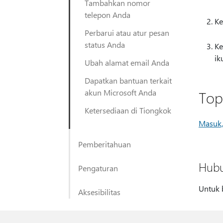
Tambahkan nomor
telepon Anda
K
Perbarui atau atur pesan
status Anda
K
ik
Ubah alamat email Anda
Dapatkan bantuan terkait
akun Microsoft Anda
Topi
Ketersediaan di Tiongkok
Masuk,
Pemberitahuan
Hubu
Pengaturan
Untuk 
Aksesibilitas