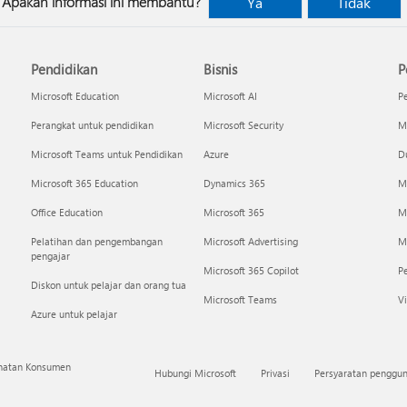
Apakah informasi ini membantu?
Ya
Tidak
Pendidikan
Bisnis
P
Microsoft Education
Microsoft AI
P
Perangkat untuk pendidikan
Microsoft Security
Mi
Microsoft Teams untuk Pendidikan
Azure
Du
Microsoft 365 Education
Dynamics 365
M
Office Education
Microsoft 365
M
Pelatihan dan pengembangan
Microsoft Advertising
Mi
pengajar
Microsoft 365 Copilot
P
Diskon untuk pelajar dan orang tua
Microsoft Teams
Vi
Azure untuk pelajar
ehatan Konsumen
Hubungi Microsoft
Privasi
Persyaratan penggu