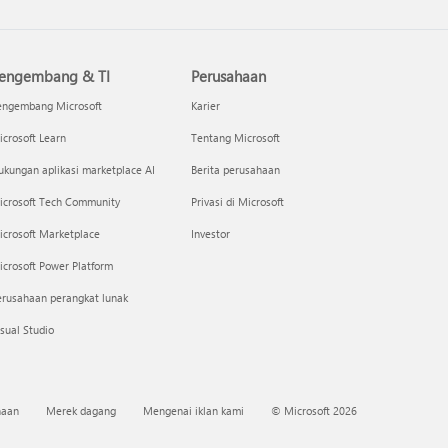
engembang & TI
Perusahaan
engembang Microsoft
Karier
crosoft Learn
Tentang Microsoft
kungan aplikasi marketplace AI
Berita perusahaan
icrosoft Tech Community
Privasi di Microsoft
icrosoft Marketplace
Investor
crosoft Power Platform
erusahaan perangkat lunak
sual Studio
naan
Merek dagang
Mengenai iklan kami
© Microsoft 2026