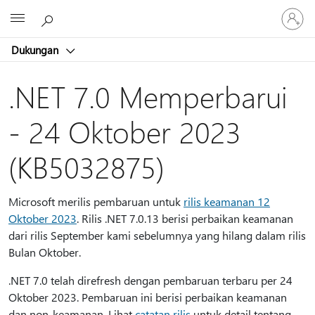
Masuk
Microsoft
ke
akun
Dukungan
Anda
.NET 7.0 Memperbarui
- 24 Oktober 2023
(KB5032875)
Microsoft merilis pembaruan untuk
rilis keamanan 12
Oktober 2023
. Rilis .NET 7.0.13 berisi perbaikan keamanan
dari rilis September kami sebelumnya yang hilang dalam rilis
Bulan Oktober.
.NET 7.0 telah direfresh dengan pembaruan terbaru per 24
Oktober 2023. Pembaruan ini berisi perbaikan keamanan
dan non-keamanan. Lihat
catatan rilis
untuk detail tentang