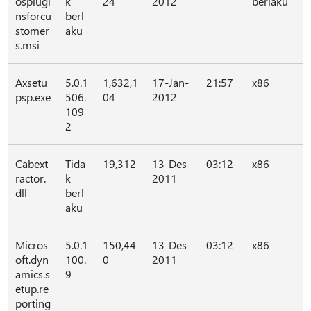
osplugi
k
24
2012
berlaku
nsforcu
berl
stomer
aku
s.msi
Axsetu
5.0.1
1,632,1
17-Jan-
21:57
x86
psp.exe
506.
04
2012
109
2
Cabext
Tida
19,312
13-Des-
03:12
x86
ractor.
k
2011
dll
berl
aku
Micros
5.0.1
150,44
13-Des-
03:12
x86
oft.dyn
100.
0
2011
amics.s
9
etup.re
porting