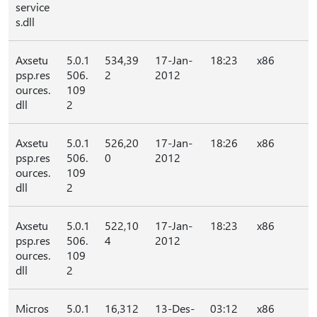
service
s.dll
Axsetu
5.0.1
534,39
17-Jan-
18:23
x86
psp.res
506.
2
2012
ources.
109
dll
2
Axsetu
5.0.1
526,20
17-Jan-
18:26
x86
psp.res
506.
0
2012
ources.
109
dll
2
Axsetu
5.0.1
522,10
17-Jan-
18:23
x86
psp.res
506.
4
2012
ources.
109
dll
2
Micros
5.0.1
16,312
13-Des-
03:12
x86