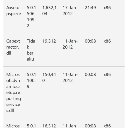
Axsetu
5.0.1
1,632,1
17-Jan-
21:49
x86
psp.exe
506.
04
2012
109
2
Cabext
Tida
19,312
11-Jan-
00:08
x86
ractor.
k
2012
dll
berl
aku
Micros
5.0.1
150,44
11-Jan-
00:08
x86
oft.dyn
100.
0
2012
amics.s
9
etup.re
porting
service
s.dll
Micros
5.0.1
16,312
11-Jan-
00:08
x86