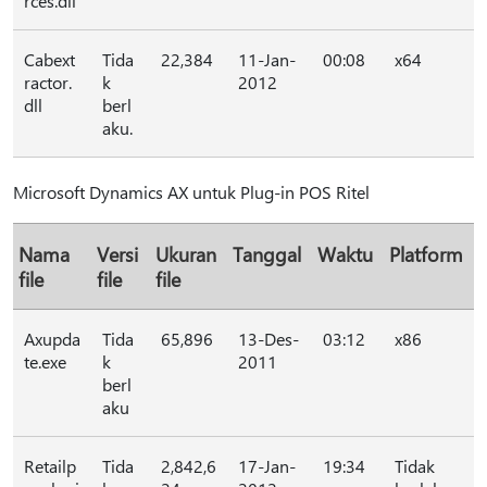
rces.dll
Cabext
Tida
22,384
11-Jan-
00:08
x64
ractor.
k
2012
dll
berl
aku.
Microsoft Dynamics AX untuk Plug-in POS Ritel
Nama
Versi
Ukuran
Tanggal
Waktu
Platform
file
file
file
Axupda
Tida
65,896
13-Des-
03:12
x86
te.exe
k
2011
berl
aku
Retailp
Tida
2,842,6
17-Jan-
19:34
Tidak