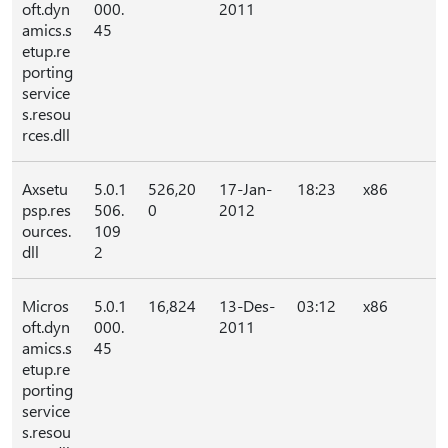
oft.dyn
000.
2011
amics.s
45
etup.re
porting
service
s.resou
rces.dll
Axsetu
5.0.1
526,20
17-Jan-
18:23
x86
psp.res
506.
0
2012
ources.
109
dll
2
Micros
5.0.1
16,824
13-Des-
03:12
x86
oft.dyn
000.
2011
amics.s
45
etup.re
porting
service
s.resou