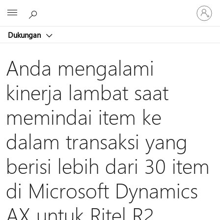
Masuk
Microsoft
ke
akun
Dukungan
Anda
Anda mengalami
kinerja lambat saat
memindai item ke
dalam transaksi yang
berisi lebih dari 30 item
di Microsoft Dynamics
AX untuk Ritel R2