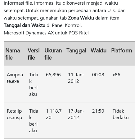
informasi file, informasi itu dikonversi menjadi waktu
setempat. Untuk menemukan perbedaan antara UTC dan
waktu setempat, gunakan tab
Zona Waktu
dalam item
Tanggal dan Waktu
di Panel Kontrol.
Microsoft Dynamics AX untuk POS Ritel
Nama
Versi
Ukuran
Tanggal
Waktu
Platform
file
file
file
Axupda
Tida
65,896
11-Jan-
00:08
x86
te.exe
k
2012
berl
aku
Retailp
Tida
1,118,7
17-Jan-
21:50
Tidak
os.msp
k
20
2012
berlaku
berl
aku