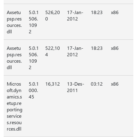
Axsetu
5.0.1
526,20
17-Jan-
18:23
x86
psp.res
506.
0
2012
ources.
109
dll
2
Axsetu
5.0.1
522,10
17-Jan-
18:23
x86
psp.res
506.
4
2012
ources.
109
dll
2
Micros
5.0.1
16,312
13-Des-
03:12
x86
oft.dyn
000.
2011
amics.s
45
etup.re
porting
service
s.resou
rces.dll