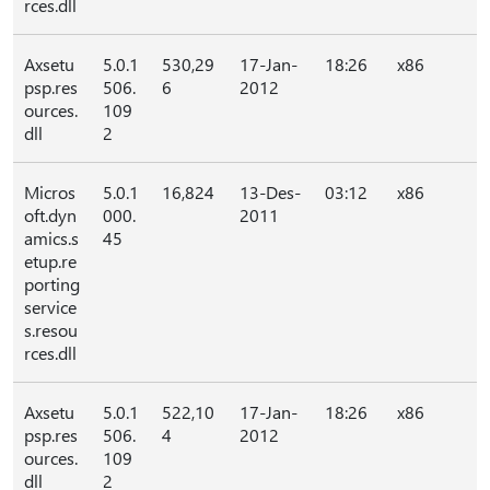
rces.dll
Axsetu
5.0.1
530,29
17-Jan-
18:26
x86
psp.res
506.
6
2012
ources.
109
dll
2
Micros
5.0.1
16,824
13-Des-
03:12
x86
oft.dyn
000.
2011
amics.s
45
etup.re
porting
service
s.resou
rces.dll
Axsetu
5.0.1
522,10
17-Jan-
18:26
x86
psp.res
506.
4
2012
ources.
109
dll
2