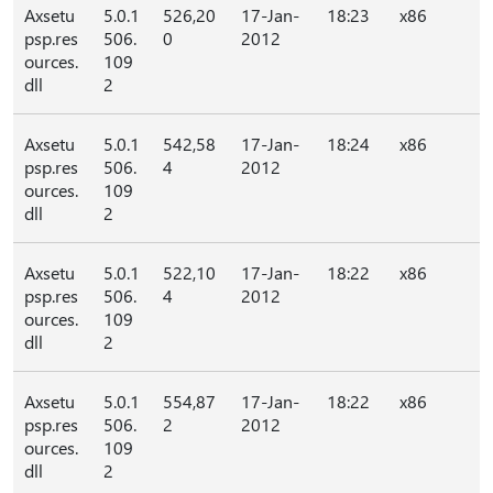
Axsetu
5.0.1
526,20
17-Jan-
18:23
x86
psp.res
506.
0
2012
ources.
109
dll
2
Axsetu
5.0.1
542,58
17-Jan-
18:24
x86
psp.res
506.
4
2012
ources.
109
dll
2
Axsetu
5.0.1
522,10
17-Jan-
18:22
x86
psp.res
506.
4
2012
ources.
109
dll
2
Axsetu
5.0.1
554,87
17-Jan-
18:22
x86
psp.res
506.
2
2012
ources.
109
dll
2