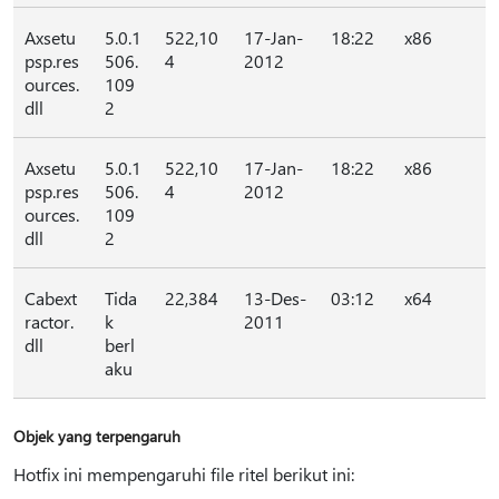
Axsetu
5.0.1
522,10
17-Jan-
18:22
x86
psp.res
506.
4
2012
ources.
109
dll
2
Axsetu
5.0.1
522,10
17-Jan-
18:22
x86
psp.res
506.
4
2012
ources.
109
dll
2
Cabext
Tida
22,384
13-Des-
03:12
x64
ractor.
k
2011
dll
berl
aku
Objek yang terpengaruh
Hotfix ini mempengaruhi file ritel berikut ini: