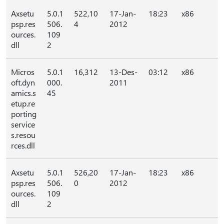
Axsetu
5.0.1
522,10
17-Jan-
18:23
x86
psp.res
506.
4
2012
ources.
109
dll
2
Micros
5.0.1
16,312
13-Des-
03:12
x86
oft.dyn
000.
2011
amics.s
45
etup.re
porting
service
s.resou
rces.dll
Axsetu
5.0.1
526,20
17-Jan-
18:23
x86
psp.res
506.
0
2012
ources.
109
dll
2