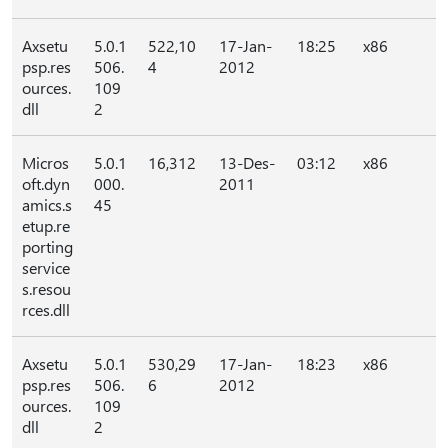
Axsetu
5.0.1
522,10
17-Jan-
18:25
x86
psp.res
506.
4
2012
ources.
109
dll
2
Micros
5.0.1
16,312
13-Des-
03:12
x86
oft.dyn
000.
2011
amics.s
45
etup.re
porting
service
s.resou
rces.dll
Axsetu
5.0.1
530,29
17-Jan-
18:23
x86
psp.res
506.
6
2012
ources.
109
dll
2