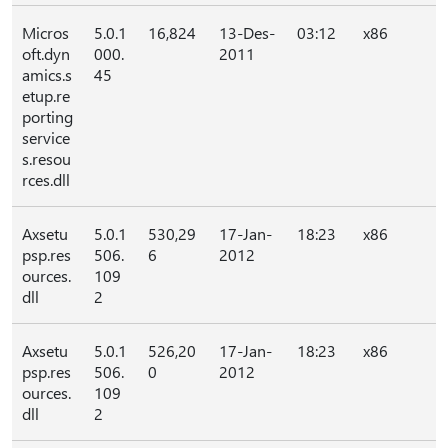
Micros
5.0.1
16,824
13-Des-
03:12
x86
oft.dyn
000.
2011
amics.s
45
etup.re
porting
service
s.resou
rces.dll
Axsetu
5.0.1
530,29
17-Jan-
18:23
x86
psp.res
506.
6
2012
ources.
109
dll
2
Axsetu
5.0.1
526,20
17-Jan-
18:23
x86
psp.res
506.
0
2012
ources.
109
dll
2