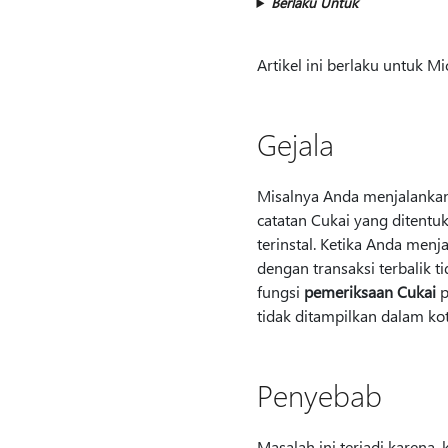
Berlaku Untuk
Artikel ini berlaku untuk M
Gejala
Misalnya Anda menjalanka
catatan Cukai yang ditentu
terinstal. Ketika Anda menj
dengan transaksi terbalik t
fungsi
pemeriksaan Cukai
p
tidak ditampilkan dalam ko
Penyebab
Masalah ini terjadi karena,