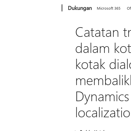
Microsoft
Dukungan
Microsoft 365
Of
Catatan tr
dalam kot
kotak dia
membalikk
Dynamics 
localizatio