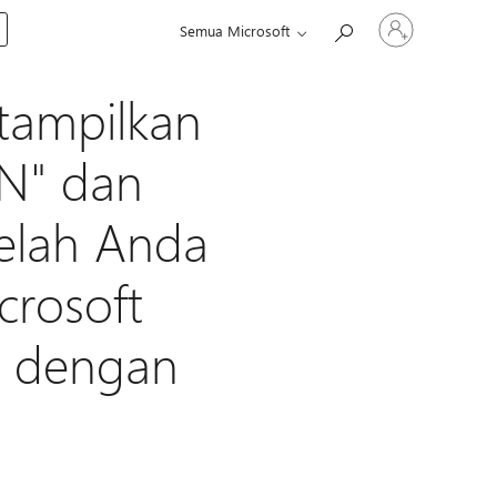
Masuk
Semua Microsoft
ke
akun
Anda
itampilkan
PN" dan
telah Anda
crosoft
1 dengan