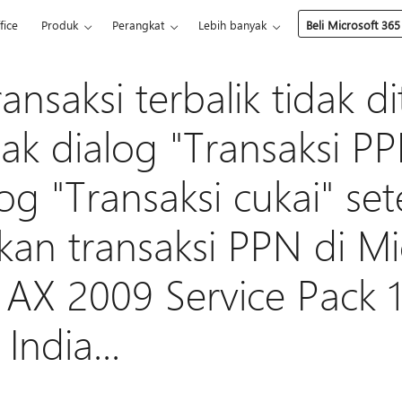
fice
Produk
Perangkat
Lebih banyak
Beli Microsoft 365
ansaksi terbalik tidak d
ak dialog "Transaksi P
log "Transaksi cukai" se
an transaksi PPN di Mi
AX 2009 Service Pack 
 India...