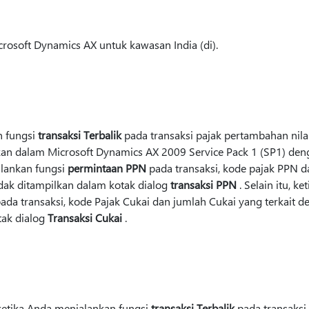
icrosoft Dynamics AX untuk kawasan India (di).
n fungsi
transaksi Terbalik
pada transaksi pajak pertambahan nilai
kan dalam Microsoft Dynamics AX 2009 Service Pack 1 (SP1) deng
alankan fungsi
permintaan PPN
pada transaksi, kode pajak PPN d
idak ditampilkan dalam kotak dialog
transaksi PPN
. Selain itu, k
ada transaksi, kode Pajak Cukai dan jumlah Cukai yang terkait de
tak dialog
Transaksi Cukai
.
 ketika Anda menjalankan fungsi
transaksi Terbalik
pada transaksi