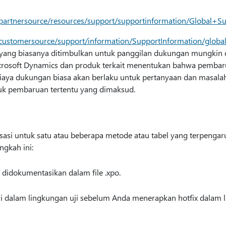
/partnersource/resources/support/supportinformation/Global+S
/customersource/support/information/SupportInformation/globa
yang biasanya ditimbulkan untuk panggilan dukungan mungkin di
rosoft Dynamics dan produk terkait menentukan bahwa pembaru
iaya dukungan biasa akan berlaku untuk pertanyaan dan masal
uk pembaruan tertentu yang dimaksud.
asi untuk satu atau beberapa metode atau tabel yang terpengaruh
ngkah ini:
didokumentasikan dalam file .xpo.
i dalam lingkungan uji sebelum Anda menerapkan hotfix dalam l