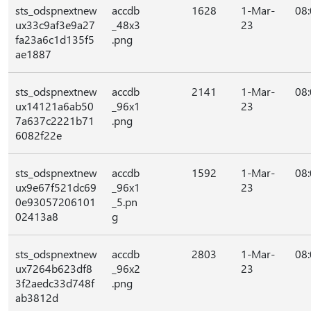
sts_odspnextnew
accdb
1628
1-Mar-
08
ux33c9af3e9a27
_48x3
23
fa23a6c1d135f5
.png
ae1887
sts_odspnextnew
accdb
2141
1-Mar-
08
ux14121a6ab50
_96x1
23
7a637c2221b71
.png
6082f22e
sts_odspnextnew
accdb
1592
1-Mar-
08
ux9e67f521dc69
_96x1
23
0e93057206101
_5.pn
02413a8
g
sts_odspnextnew
accdb
2803
1-Mar-
08
ux7264b623df8
_96x2
23
3f2aedc33d748f
.png
ab3812d