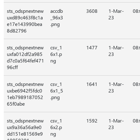
sts_odspnextnew
accdb
3608
1-Mar-
08
uxd89c463f8c1a
_96x3
23
e17e143990bea
.png
8d82796
sts_odspnextnew
csv_1
1477
1-Mar-
08
uxfa012df2a985
6x1.p
23
d7c0a5f64fef471
ng
96cff
sts_odspnextnew
csv_1
1641
1-Mar-
08
uxbe6942f5fdc0
6x1_5
23
1eb7989187052
.png
65f0abe
sts_odspnextnew
csv_1
1592
1-Mar-
08
ux9a36a56a9e0
6x2.p
23
dd151e81569e9
ng