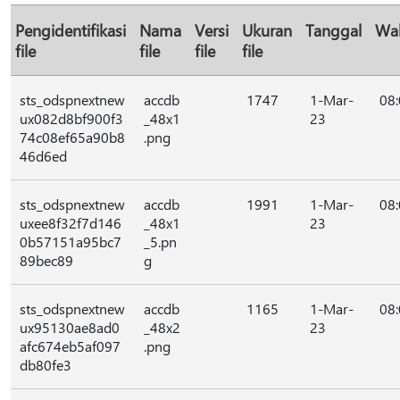
Pengidentifikasi
Nama
Versi
Ukuran
Tanggal
Wa
file
file
file
file
sts_odspnextnew
accdb
1747
1-Mar-
08
ux082d8bf900f3
_48x1
23
74c08ef65a90b8
.png
46d6ed
sts_odspnextnew
accdb
1991
1-Mar-
08
uxee8f32f7d146
_48x1
23
0b57151a95bc7
_5.pn
89bec89
g
sts_odspnextnew
accdb
1165
1-Mar-
08
ux95130ae8ad0
_48x2
23
afc674eb5af097
.png
db80fe3