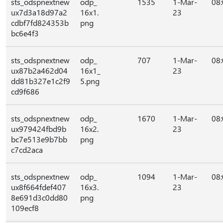
sts_odspnextnew
odp_
1535
1-Mar-
08
ux7d3a18d97a2
16x1.
23
cdbf7fd824353b
png
bc6e4f3
sts_odspnextnew
odp_
707
1-Mar-
08
ux87b2a462d04
16x1_
23
dd81b327e1c2f9
5.png
cd9f686
sts_odspnextnew
odp_
1670
1-Mar-
08
ux979424fbd9b
16x2.
23
bc7e513e9b7bb
png
c7cd2aca
sts_odspnextnew
odp_
1094
1-Mar-
08
ux8f664fdef407
16x3.
23
8e691d3c0dd80
png
109ecf8