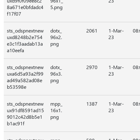
uxd9f0f09ee8c2
96x1_
23
8a671e0bfdadc4
5.png
f17f07
sts_odspnextnew
dotx_
2061
1-Mar-
08
uxd8248b2e754
96x2.
23
e3c1f3aadab13a
png
a10eefa
sts_odspnextnew
dotx_
2970
1-Mar-
08
uxa6d5a93a2f99
96x3.
23
ad49a582ad08e
png
b53598e
sts_odspnextnew
mpp_
1387
1-Mar-
08
ux91df8591ad15
16x1.
23
9012c42d8b5e1
png
b1ac91f