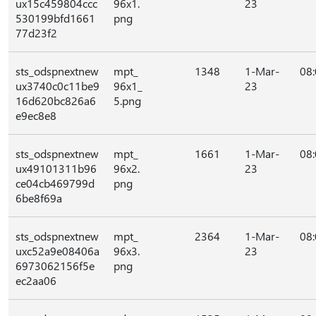
ux15c459804ccc
96x1.
23
530199bfd1661
png
77d23f2
sts_odspnextnew
mpt_
1348
1-Mar-
08
ux3740c0c11be9
96x1_
23
16d620bc826a6
5.png
e9ec8e8
sts_odspnextnew
mpt_
1661
1-Mar-
08
ux49101311b96
96x2.
23
ce04cb469799d
png
6be8f69a
sts_odspnextnew
mpt_
2364
1-Mar-
08
uxc52a9e08406a
96x3.
23
6973062156f5e
png
ec2aa06