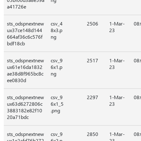
a41726e
sts_odspnextnew
csv_4
2506
1-Mar-
08
ux37ce148d144
8x3.p
23
664af36c6c576f
ng
bdf18cb
sts_odspnextnew
csv_9
2517
1-Mar-
08
ux61e16da1832
6x1.p
23
ae38d8f965bc8c
ng
ee0830d
sts_odspnextnew
csv_9
2297
1-Mar-
08
ux63d6272806c
6x1_5
23
3883182e82f10
.png
20a71bdc
sts_odspnextnew
csv_9
2850
1-Mar-
08
ux1e2afd76b272
6x2.p
23