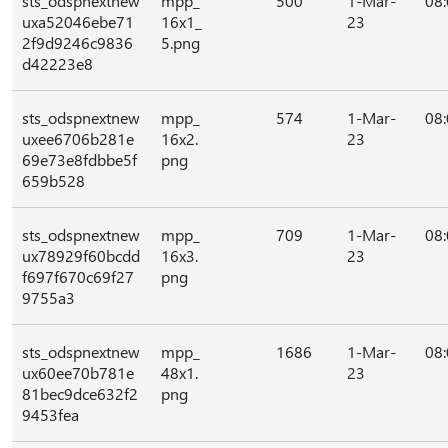
sts_odspnextnew
mpp_
500
1-Mar-
08
uxa52046ebe71
16x1_
23
2f9d9246c9836
5.png
d42223e8
sts_odspnextnew
mpp_
574
1-Mar-
08
uxee6706b281e
16x2.
23
69e73e8fdbbe5f
png
659b528
sts_odspnextnew
mpp_
709
1-Mar-
08
ux78929f60bcdd
16x3.
23
f697f670c69f27
png
9755a3
sts_odspnextnew
mpp_
1686
1-Mar-
08
ux60ee70b781e
48x1.
23
81bec9dce632f2
png
9453fea