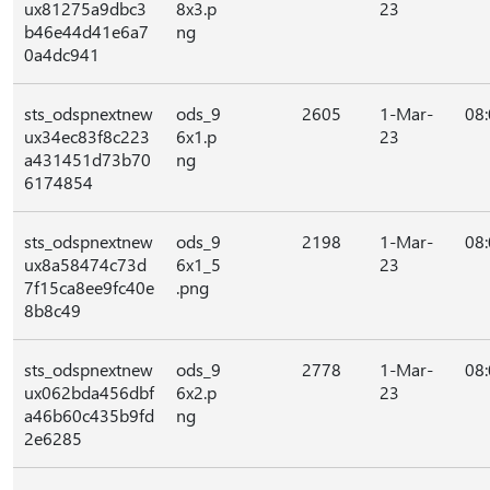
ux81275a9dbc3
8x3.p
23
b46e44d41e6a7
ng
0a4dc941
sts_odspnextnew
ods_9
2605
1-Mar-
08
ux34ec83f8c223
6x1.p
23
a431451d73b70
ng
6174854
sts_odspnextnew
ods_9
2198
1-Mar-
08
ux8a58474c73d
6x1_5
23
7f15ca8ee9fc40e
.png
8b8c49
sts_odspnextnew
ods_9
2778
1-Mar-
08
ux062bda456dbf
6x2.p
23
a46b60c435b9fd
ng
2e6285