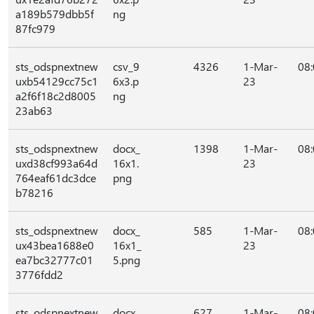
a189b579dbb5f
ng
87fc979
sts_odspnextnew
csv_9
4326
1-Mar-
08
uxb54129cc75c1
6x3.p
23
a2f6f18c2d8005
ng
23ab63
sts_odspnextnew
docx_
1398
1-Mar-
08
uxd38cf993a64d
16x1.
23
764eaf61dc3dce
png
b78216
sts_odspnextnew
docx_
585
1-Mar-
08
ux43bea1688e0
16x1_
23
ea7bc32777c01
5.png
3776fdd2
sts_odspnextnew
docx_
627
1-Mar-
08