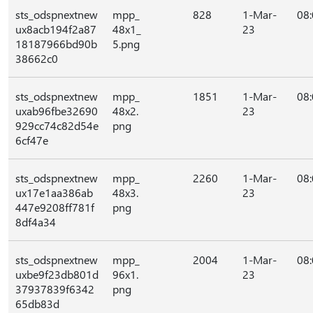
sts_odspnextnew
mpp_
828
1-Mar-
08
ux8acb194f2a87
48x1_
23
18187966bd90b
5.png
38662c0
sts_odspnextnew
mpp_
1851
1-Mar-
08
uxab96fbe32690
48x2.
23
929cc74c82d54e
png
6cf47e
sts_odspnextnew
mpp_
2260
1-Mar-
08
ux17e1aa386ab
48x3.
23
447e9208ff781f
png
8df4a34
sts_odspnextnew
mpp_
2004
1-Mar-
08
uxbe9f23db801d
96x1.
23
37937839f6342
png
65db83d