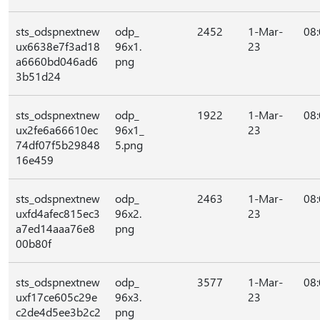
sts_odspnextnew
odp_
2452
1-Mar-
08
ux6638e7f3ad18
96x1.
23
a6660bd046ad6
png
3b51d24
sts_odspnextnew
odp_
1922
1-Mar-
08
ux2fe6a66610ec
96x1_
23
74df07f5b29848
5.png
16e459
sts_odspnextnew
odp_
2463
1-Mar-
08
uxfd4afec815ec3
96x2.
23
a7ed14aaa76e8
png
00b80f
sts_odspnextnew
odp_
3577
1-Mar-
08
uxf17ce605c29e
96x3.
23
c2de4d5ee3b2c2
png