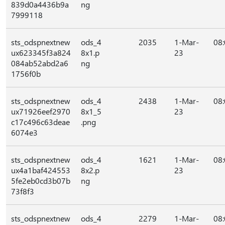
839d0a4436b9a
ng
7999118
sts_odspnextnew
ods_4
2035
1-Mar-
08
ux623345f3a824
8x1.p
23
084ab52abd2a6
ng
1756f0b
sts_odspnextnew
ods_4
2438
1-Mar-
08
ux71926eef2970
8x1_5
23
c17c496c63deae
.png
6074e3
sts_odspnextnew
ods_4
1621
1-Mar-
08
ux4a1baf424553
8x2.p
23
5fe2eb0cd3b07b
ng
73f8f3
sts_odspnextnew
ods_4
2279
1-Mar-
08