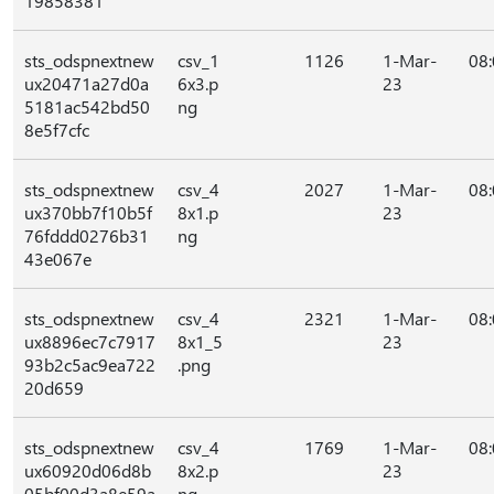
19858381
sts_odspnextnew
csv_1
1126
1-Mar-
08
ux20471a27d0a
6x3.p
23
5181ac542bd50
ng
8e5f7cfc
sts_odspnextnew
csv_4
2027
1-Mar-
08
ux370bb7f10b5f
8x1.p
23
76fddd0276b31
ng
43e067e
sts_odspnextnew
csv_4
2321
1-Mar-
08
ux8896ec7c7917
8x1_5
23
93b2c5ac9ea722
.png
20d659
sts_odspnextnew
csv_4
1769
1-Mar-
08
ux60920d06d8b
8x2.p
23
05bf00d3a8e59a
ng