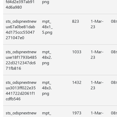
fd4d2e397ab91
png
4d6a980
sts_odspnextnew
mpt_
823
1-Mar-
08
ux67a0be81dab
48x1_
23
4d175ccc55047
5.png
271047e0
sts_odspnextnew
mpt_
1033
1-Mar-
08
uxe18f1793b485
48x2.
23
22d3212347dc6
png
71fb816
sts_odspnextnew
mpt_
1432
1-Mar-
08
ux3013ff022e35
48x3.
23
441722d2061f1
png
cdfb546
sts_odspnextnew
mpt_
1973
1-Mar-
08