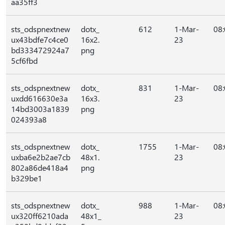
aa35ff3
sts_odspnextnew
dotx_
612
1-Mar-
08
ux43bdfe7c4ce0
16x2.
23
bd333472924a7
png
5cf6fbd
sts_odspnextnew
dotx_
831
1-Mar-
08
uxdd616630e3a
16x3.
23
14bd3003a1839
png
024393a8
sts_odspnextnew
dotx_
1755
1-Mar-
08
uxba6e2b2ae7cb
48x1.
23
802a86de418a4
png
b329be1
sts_odspnextnew
dotx_
988
1-Mar-
08
ux320ff6210ada
48x1_
23