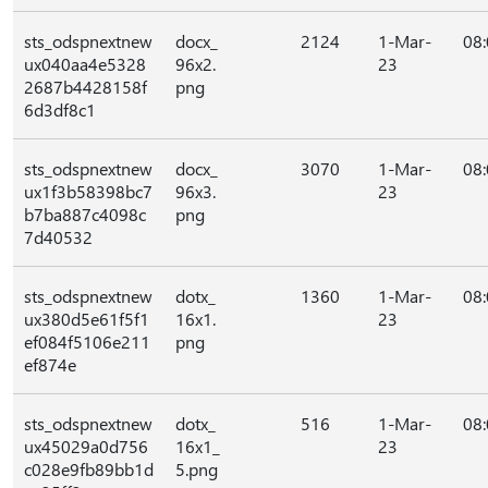
sts_odspnextnew
docx_
2124
1-Mar-
08
ux040aa4e5328
96x2.
23
2687b4428158f
png
6d3df8c1
sts_odspnextnew
docx_
3070
1-Mar-
08
ux1f3b58398bc7
96x3.
23
b7ba887c4098c
png
7d40532
sts_odspnextnew
dotx_
1360
1-Mar-
08
ux380d5e61f5f1
16x1.
23
ef084f5106e211
png
ef874e
sts_odspnextnew
dotx_
516
1-Mar-
08
ux45029a0d756
16x1_
23
c028e9fb89bb1d
5.png