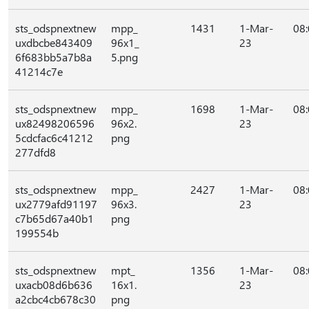
sts_odspnextnew
mpp_
1431
1-Mar-
08
uxdbcbe843409
96x1_
23
6f683bb5a7b8a
5.png
41214c7e
sts_odspnextnew
mpp_
1698
1-Mar-
08
ux82498206596
96x2.
23
5cdcfac6c41212
png
277dfd8
sts_odspnextnew
mpp_
2427
1-Mar-
08
ux2779afd91197
96x3.
23
c7b65d67a40b1
png
199554b
sts_odspnextnew
mpt_
1356
1-Mar-
08
uxacb08d6b636
16x1.
23
a2cbc4cb678c30
png