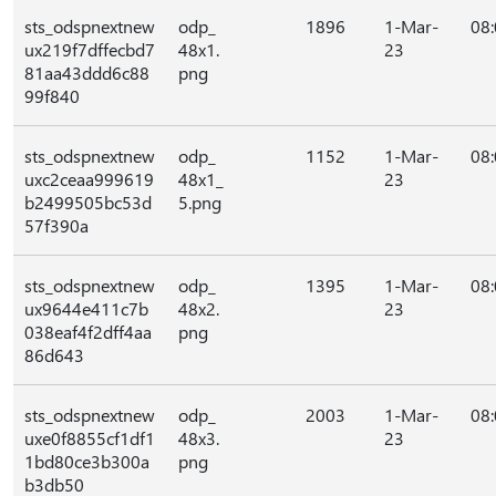
sts_odspnextnew
odp_
1896
1-Mar-
08
ux219f7dffecbd7
48x1.
23
81aa43ddd6c88
png
99f840
sts_odspnextnew
odp_
1152
1-Mar-
08
uxc2ceaa999619
48x1_
23
b2499505bc53d
5.png
57f390a
sts_odspnextnew
odp_
1395
1-Mar-
08
ux9644e411c7b
48x2.
23
038eaf4f2dff4aa
png
86d643
sts_odspnextnew
odp_
2003
1-Mar-
08
uxe0f8855cf1df1
48x3.
23
1bd80ce3b300a
png
b3db50