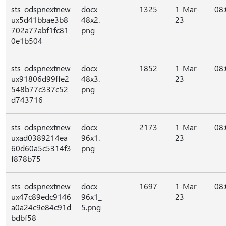
sts_odspnextnew
docx_
1325
1-Mar-
08
ux5d41bbae3b8
48x2.
23
702a77abf1fc81
png
0e1b504
sts_odspnextnew
docx_
1852
1-Mar-
08
ux91806d99ffe2
48x3.
23
548b77c337c52
png
d743716
sts_odspnextnew
docx_
2173
1-Mar-
08
uxad0389214ea
96x1.
23
60d60a5c5314f3
png
f878b75
sts_odspnextnew
docx_
1697
1-Mar-
08
ux47c89edc9146
96x1_
23
a0a24c9e84c91d
5.png
bdbf58