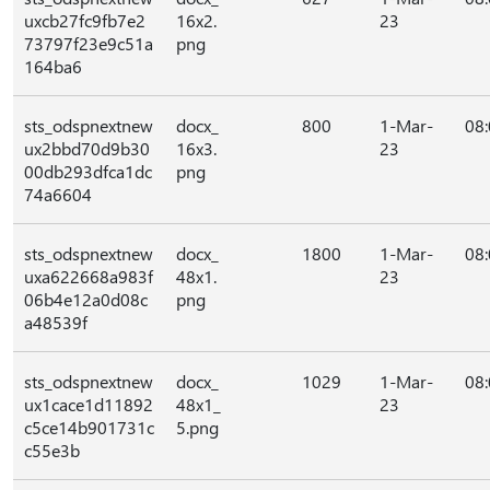
uxcb27fc9fb7e2
16x2.
23
73797f23e9c51a
png
164ba6
sts_odspnextnew
docx_
800
1-Mar-
08
ux2bbd70d9b30
16x3.
23
00db293dfca1dc
png
74a6604
sts_odspnextnew
docx_
1800
1-Mar-
08
uxa622668a983f
48x1.
23
06b4e12a0d08c
png
a48539f
sts_odspnextnew
docx_
1029
1-Mar-
08
ux1cace1d11892
48x1_
23
c5ce14b901731c
5.png
c55e3b