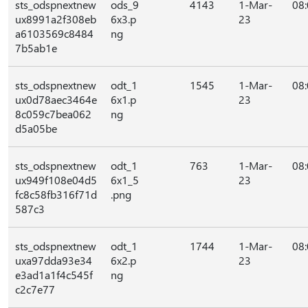
sts_odspnextnew
ods_9
4143
1-Mar-
08
ux8991a2f308eb
6x3.p
23
a6103569c8484
ng
7b5ab1e
sts_odspnextnew
odt_1
1545
1-Mar-
08
ux0d78aec3464e
6x1.p
23
8c059c7bea062
ng
d5a05be
sts_odspnextnew
odt_1
763
1-Mar-
08
ux949f108e04d5
6x1_5
23
fc8c58fb316f71d
.png
587c3
sts_odspnextnew
odt_1
1744
1-Mar-
08
uxa97dda93e34
6x2.p
23
e3ad1a1f4c545f
ng
c2c7e77