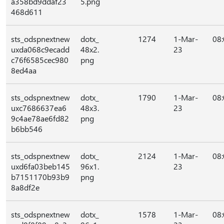
a358bd9ddaf23
5.png
468d611
sts_odspnextnew
dotx_
1274
1-Mar-
08
uxda068c9ecadd
48x2.
23
c76f6585cec980
png
8ed4aa
sts_odspnextnew
dotx_
1790
1-Mar-
08
uxc7686637ea6
48x3.
23
9c4ae78ae6fd82
png
b6bb546
sts_odspnextnew
dotx_
2124
1-Mar-
08
uxd6fa03beb145
96x1.
23
b7151170b93b9
png
8a8df2e
sts_odspnextnew
dotx_
1578
1-Mar-
08