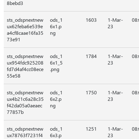
8bebd3
sts_odspnextnew
ods_1
1603
1-Mar-
08
ux62feba6e539e
6x1.p
23
a4cf8caae16fa35
ng
73e91
sts_odspnextnew
ods_1
1784
1-Mar-
08
ux954fdc925208
6x1_5
23
fd7d4af4cc08ece
.png
55e58
sts_odspnextnew
ods_1
1750
1-Mar-
08
ux4b21c6a28c35
6x2.p
23
f42da05a0aeaec
ng
77857b
sts_odspnextnew
ods_1
1251
1-Mar-
08
ux78763f7231f4
6x3.p
23