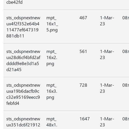
cbe42fd
sts_odspnextnew
mpt_
467
1-Mar-
08
ux4f2f352e64b4
16x1_
23
11477ef647319
5.png
881db11
sts_odspnextnew
mpt_
561
1-Mar-
08
ux28d6cf4bfd2af
16x2.
23
dddd9e8e3d1a5
png
d21a45
sts_odspnextnew
mpt_
728
1-Mar-
08
uxa19b6dacfb9c
16x3.
23
c32e95169eecc9
png
febfd4
sts_odspnextnew
mpt_
1647
1-Mar-
08
ux351dc6f21912
48x1.
23