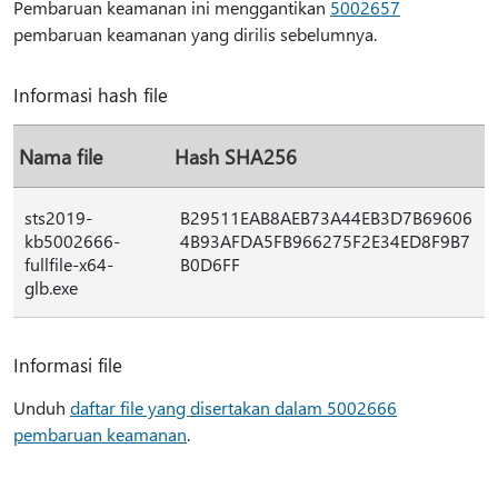
Pembaruan keamanan ini menggantikan
5002657
pembaruan keamanan yang dirilis sebelumnya.
Informasi hash file
Nama file
Hash SHA256
sts2019-
B29511EAB8AEB73A44EB3D7B69606
kb5002666-
4B93AFDA5FB966275F2E34ED8F9B7
fullfile-x64-
B0D6FF
glb.exe
Informasi file
Unduh
daftar file yang disertakan dalam 5002666
pembaruan keamanan
.