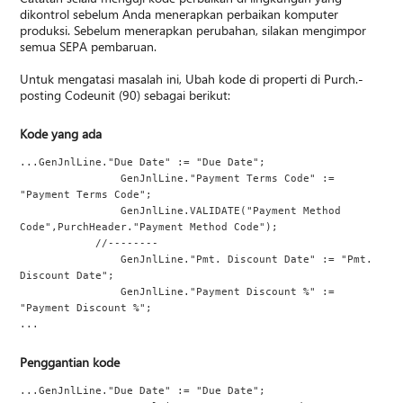
dikontrol sebelum Anda menerapkan perbaikan komputer
produksi. Sebelum menerapkan perubahan, silakan mengimpor
semua SEPA pembaruan.
Untuk mengatasi masalah ini, Ubah kode di properti di Purch.-
posting Codeunit (90) sebagai berikut:
Kode yang ada
...GenJnlLine."Due Date" := "Due Date";
                GenJnlLine."Payment Terms Code" := 
"Payment Terms Code";
                GenJnlLine.VALIDATE("Payment Method 
Code",PurchHeader."Payment Method Code");
            //--------
                GenJnlLine."Pmt. Discount Date" := "Pmt. 
Discount Date";
                GenJnlLine."Payment Discount %" := 
"Payment Discount %";
...
Penggantian kode
...GenJnlLine."Due Date" := "Due Date";