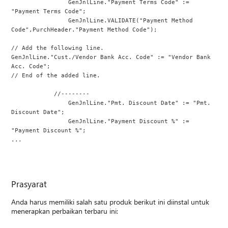
                GenJnlLine."Payment Terms Code" := 
"Payment Terms Code";
                GenJnlLine.VALIDATE("Payment Method 
Code",PurchHeader."Payment Method Code");
// Add the following line.
GenJnlLine."Cust./Vendor Bank Acc. Code" := "Vendor Bank 
Acc. Code";
// End of the added line.
            //--------
                GenJnlLine."Pmt. Discount Date" := "Pmt. 
Discount Date";
                GenJnlLine."Payment Discount %" := 
"Payment Discount %";
...
Prasyarat
Anda harus memiliki salah satu produk berikut ini diinstal untuk
menerapkan perbaikan terbaru ini: