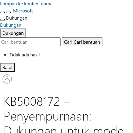
Lompati ke konten utama
Microsoft
Dukungan
Dukungan
Dukungan
Cari
Cari bantuan
Tidak ada hasil
Batal
Masuk
ke
akun
Anda
KB5008172 –
Penyempurnaan:
Dukungan untuk mode