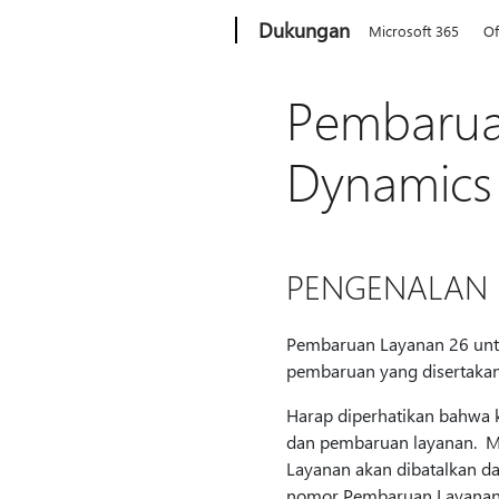
Microsoft
Dukungan
Microsoft 365
Of
Pembarua
Dynamics 
PENGENALAN
Pembaruan Layanan 26 untuk
pembaruan yang disertaka
Harap diperhatikan bahwa k
dan pembaruan layanan. Mi
Layanan akan dibatalkan da
nomor Pembaruan Layanan t