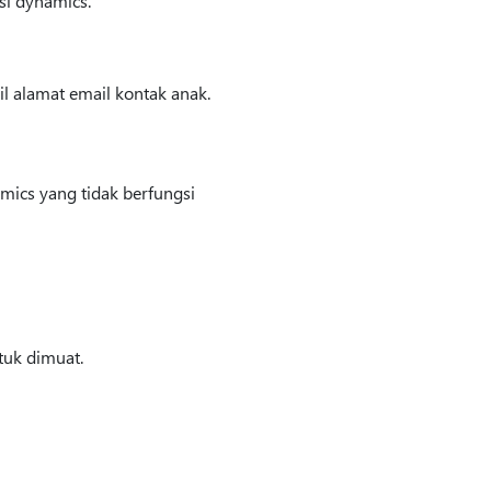
si dynamics.
l alamat email kontak anak.
mics yang tidak berfungsi
uk dimuat.