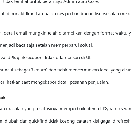
tidak terlihat untuk peran Sys Admin atau Core.
lah dinonaktifkan karena proses perbandingan lisensi salah me
, detail email mungkin telah ditampilkan dengan format waktu y
menjadi baca saja setelah memperbarui solusi.
validPluginExecution' tidak ditampilkan di UI.
f muncul sebagai 'Umum' dan tidak mencerminkan label yang dis
erlihatkan saat mengekspor detail pesanan penjualan.
aiki
skan masalah yang resolusinya memperbaiki item di Dynamics yang
n' diubah dan quickfind tidak kosong, catatan kisi gagal direfresh