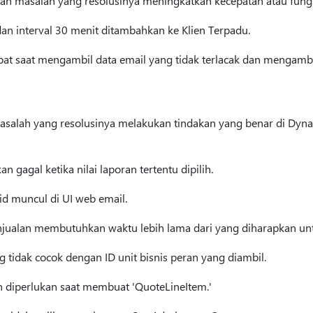
skan masalah yang resolusinya meningkatkan kecepatan atau fung
an interval 30 menit ditambahkan ke Klien Terpadu.
bat saat mengambil data email yang tidak terlacak dan mengambi
 masalah yang resolusinya melakukan tindakan yang benar di Dyna
n gagal ketika nilai laporan tertentu dipilih.
lid muncul di UI web email.
ualan membutuhkan waktu lebih lama dari yang diharapkan unt
g tidak cocok dengan ID unit bisnis peran yang diambil.
 diperlukan saat membuat 'QuoteLineItem.'