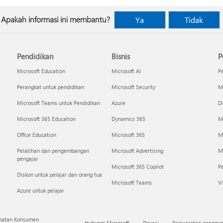
Apakah informasi ini membantu?
Ya
Tidak
Pendidikan
Bisnis
P
Microsoft Education
Microsoft AI
P
Perangkat untuk pendidikan
Microsoft Security
Mi
Microsoft Teams untuk Pendidikan
Azure
Du
Microsoft 365 Education
Dynamics 365
M
Office Education
Microsoft 365
M
Pelatihan dan pengembangan
Microsoft Advertising
Mi
pengajar
Microsoft 365 Copilot
P
Diskon untuk pelajar dan orang tua
Microsoft Teams
Vi
Azure untuk pelajar
ehatan Konsumen
Hubungi Microsoft
Privasi
Persyaratan penggu