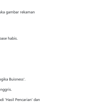
muka gambar rekaman
ase habis.
gika Buisness'.
nggris.
i 'Hasil Pencarian' dan