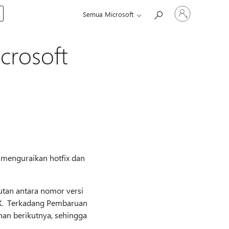
Masuk
Semua Microsoft
ke
akun
Anda
crosoft
i menguraikan hotfix dan
utan antara nomor versi
X. Terkadang Pembaruan
nan berikutnya, sehingga