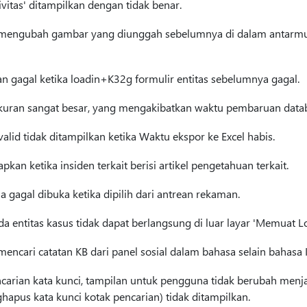
tivitas' ditampilkan dengan tidak benar.
 mengubah gambar yang diunggah sebelumnya di dalam antar
 gagal ketika loadin+K32g formulir entitas sebelumnya gagal.
kuran sangat besar, yang mengakibatkan waktu pembaruan datab
alid tidak ditampilkan ketika Waktu ekspor ke Excel habis.
apkan ketika insiden terkait berisi artikel pengetahuan terkait.
 gagal dibuka ketika dipilih dari antrean rekaman.
entitas kasus tidak dapat berlangsung di luar layar 'Memuat Lo
encari catatan KB dari panel sosial dalam bahasa selain bahasa I
arian kata kunci, tampilan untuk pengguna tidak berubah menjad
hapus kata kunci kotak pencarian) tidak ditampilkan.