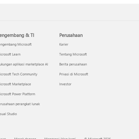
engembang & TI
Perusahaan
engembang Microsoft
Karier
crosoft Learn
Tentang Microsoft
kungan aplikasi marketplace AI
Berita perusahaan
icrosoft Tech Community
Privasi di Microsoft
icrosoft Marketplace
Investor
crosoft Power Platform
erusahaan perangkat lunak
sual Studio
naan
Merek dagang
Mengenai iklan kami
© Microsoft 2026