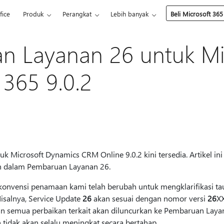
fice
Produk
Perangkat
Lebih banyak
Beli Microsoft 365
n Layanan 26 untuk Mi
365 9.0.2
 Microsoft Dynamics CRM Online 9.0.2 kini tersedia. Artikel in
n dalam Pembaruan Layanan 26.
onvensi penamaan kami telah berubah untuk mengklarifikasi ta
salnya, Service Update
26
akan sesuai dengan nomor versi
26
X
n semua perbaikan terkait akan diluncurkan ke Pembaruan Laya
idak akan selalu meningkat secara bertahap.