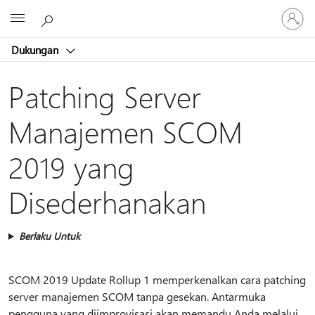
Masuk
Microsoft
ke
akun
Dukungan
Anda
Patching Server
Manajemen SCOM
2019 yang
Disederhanakan
Berlaku Untuk
SCOM 2019 Update Rollup 1 memperkenalkan cara patching
server manajemen SCOM tanpa gesekan. Antarmuka
pengguna yang diimprovisasi akan memandu Anda melalui