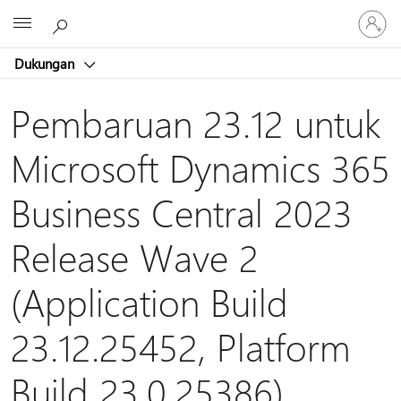
Masuk
Microsoft
ke
akun
Dukungan
Anda
Pembaruan 23.12 untuk
Microsoft Dynamics 365
Business Central 2023
Release Wave 2
(Application Build
23.12.25452, Platform
Build 23.0.25386)