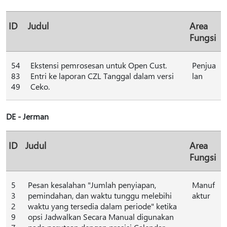
ID
Judul
Area
Fungsi
54
Ekstensi pemrosesan untuk Open Cust.
Penjua
83
Entri ke laporan CZL Tanggal dalam versi
lan
49
Ceko.
DE - Jerman
ID
Judul
Area
Fungsi
5
Pesan kesalahan "Jumlah penyiapan,
Manuf
3
pemindahan, dan waktu tunggu melebihi
aktur
2
waktu yang tersedia dalam periode" ketika
9
opsi Jadwalkan Secara Manual digunakan