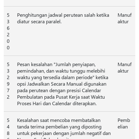
5
Penghitungan jadwal perutean salah ketika
Manuf
3
diatur secara paralel.
aktur
6
2
0
0
5
Pesan kesalahan "Jumlah penyiapan,
Manuf
3
pemindahan, dan waktu tunggu melebihi
aktur
2
waktu yang tersedia dalam periode" ketika
9
opsi Jadwalkan Secara Manual digunakan
7
pada perutean dengan presisi Calendar
2
Pembulatan pada Pusat Kerja saat Waktu
Proses Hari dan Calendar diterapkan.
5
Kesalahan saat mencoba membatalkan
Pemb
4
tanda terima pembelian yang diposting
elian
8
untuk pekerjaan dengan jumlah negatif dan