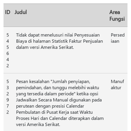
ID
Judul
Area
Fungsi
5
Tidak dapat menelusuri nilai Penyesuaian
Persed
4
Biaya di halaman Statistik Faktur Penjualan
iaan
5
dalam versi Amerika Serikat.
6
4
2
5
Pesan kesalahan "Jumlah penyiapan,
Manuf
3
pemindahan, dan tunggu melebihi waktu
aktur
2
yang tersedia dalam periode" ketika opsi
9
Jadwalkan Secara Manual digunakan pada
7
perutean dengan presisi Calendar
2
Pembulatan di Pusat Kerja saat Waktu
Proses Hari dan Calendar diterapkan dalam
versi Amerika Serikat.