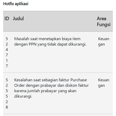
Hotfix aplikasi
ID
Judul
Area
Fungsi
5
Masalah saat menetapkan biaya item
Keuan
2
dengan PPN yang tidak dapat dikurangi.
gan
4
7
1
7
5
Kesalahan saat sebagian faktur Purchase
Keuan
2
Order dengan prabayar dan diskon faktur
gan
5
karena jumlah prabayar yang akan
5
dikurangi.
2
8