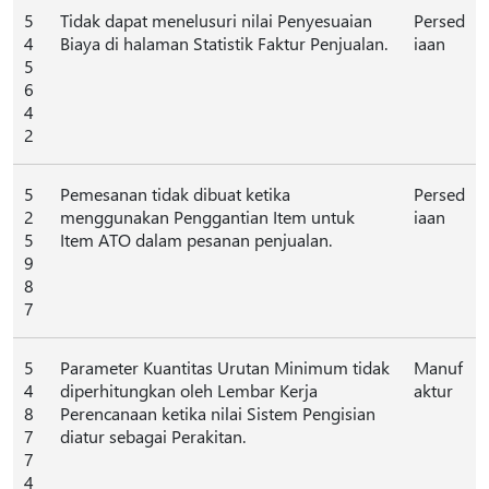
5
Tidak dapat menelusuri nilai Penyesuaian
Persed
4
Biaya di halaman Statistik Faktur Penjualan.
iaan
5
6
4
2
5
Pemesanan tidak dibuat ketika
Persed
2
menggunakan Penggantian Item untuk
iaan
5
Item ATO dalam pesanan penjualan.
9
8
7
5
Parameter Kuantitas Urutan Minimum tidak
Manuf
4
diperhitungkan oleh Lembar Kerja
aktur
8
Perencanaan ketika nilai Sistem Pengisian
7
diatur sebagai Perakitan.
7
4