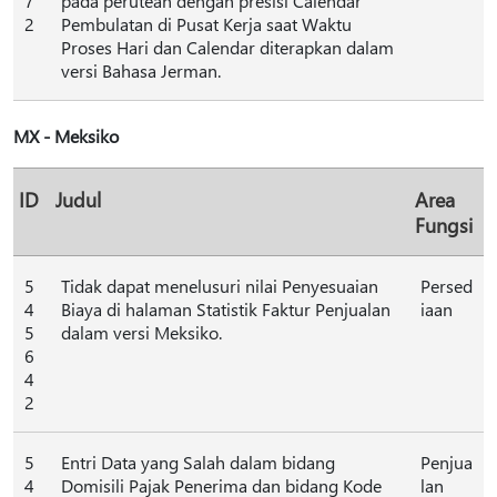
7
pada perutean dengan presisi Calendar
2
Pembulatan di Pusat Kerja saat Waktu
Proses Hari dan Calendar diterapkan dalam
versi Bahasa Jerman.
MX - Meksiko
ID
Judul
Area
Fungsi
5
Tidak dapat menelusuri nilai Penyesuaian
Persed
4
Biaya di halaman Statistik Faktur Penjualan
iaan
5
dalam versi Meksiko.
6
4
2
5
Entri Data yang Salah dalam bidang
Penjua
4
Domisili Pajak Penerima dan bidang Kode
lan