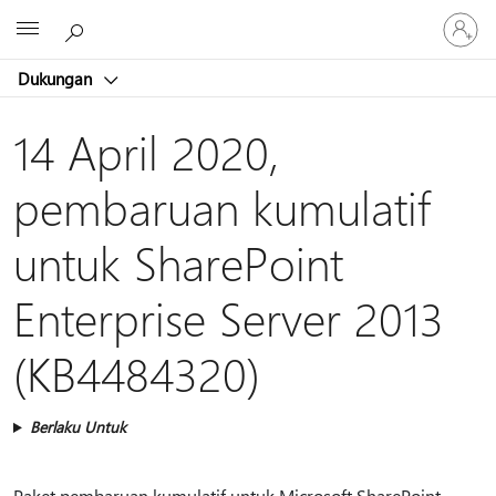
Masuk
Microsoft
ke
akun
Dukungan
Anda
14 April 2020,
pembaruan kumulatif
untuk SharePoint
Enterprise Server 2013
(KB4484320)
Berlaku Untuk
Paket pembaruan kumulatif untuk Microsoft SharePoint